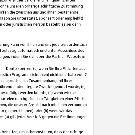
ohne unsere vorherige schriftliche Zustimmung
ürfen die zwischen uns und Ihnen bestehende
mazon Sie unterstützt, sponsert oder empfiehlt)
oder juristischen Person besteht, es sei denn,
arung kann von Ihnen und uns jederzeit ordentlich
t zulässig automatisch und unter Ausschluss des
gen, indem Sie sich über die Partner-Website in
hr Konto sperren: (a) wenn Sie Ihre Pflichten aus
eßlich Programmrichtlinien) nicht innerhalb von 7
ngsansprüchen im Zusammenhang mit Ihrer
ührende oder illegale Zwecke genutzt wurde; (e)
eschädigt werden könnte; (f) wenn wir der
rteien durchgeführten Tätigkeiten einer Pflicht
nen, die unserer Ansicht nach mit Ihnen verbunden
nto gesperrt haben) oder (h) wenn wir das
 (a) gilt jeder Verstoß gegen die Bestimmungen
ehalten, um sicherzustellen, dass der richtige