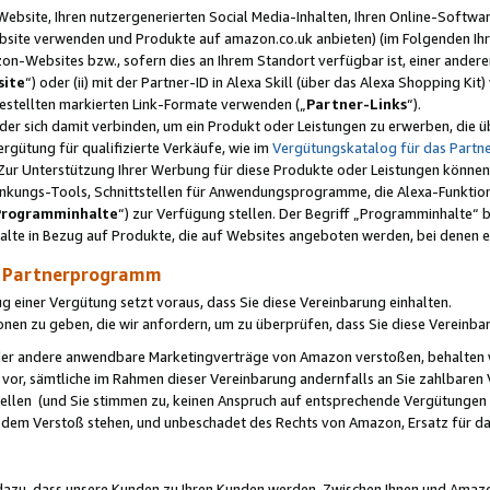
ebsite, Ihren nutzergenerierten Social Media-Inhalten, Ihren Online-Softwar
ebsite verwenden und Produkte auf amazon.co.uk anbieten) (im Folgenden Ihr
-Websites bzw., sofern dies an Ihrem Standort verfügbar ist, einer ander
ite
“) oder (ii) mit der Partner-ID in Alexa Skill (über das Alexa Shopping Ki
estellten markierten Link-Formate verwenden („
Partner-Links
“).
oder sich damit verbinden, um ein Produkt oder Leistungen zu erwerben, di
gütung für qualifizierte Verkäufe, wie im
Vergütungskatalog für das Part
Zur Unterstützung Ihrer Werbung für diese Produkte oder Leistungen können w
linkungs-Tools, Schnittstellen für Anwendungsprogramme, die Alexa-Funktion
Programminhalte
“) zur Verfügung stellen. Der Begriff „Programminhalte“ be
halte in Bezug auf Produkte, die auf Websites angeboten werden, bei denen 
as Partnerprogramm
einer Vergütung setzt voraus, dass Sie diese Vereinbarung einhalten.
ionen zu geben, die wir anfordern, um zu überprüfen, dass Sie diese Vereinba
oder andere anwendbare Marketingverträge von Amazon verstoßen, behalten w
 vor, sämtliche im Rahmen dieser Vereinbarung andernfalls an Sie zahlbare
tellen (und Sie stimmen zu, keinen Anspruch auf entsprechende Vergütungen
 dem Verstoß stehen, und unbeschadet des Rechts von Amazon, Ersatz für 
azu, dass unsere Kunden zu Ihren Kunden werden. Zwischen Ihnen und Amaz