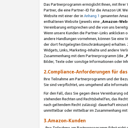
Das Partnerprogramm ermöglicht Ihnen, mit Ihrer W
Partner, die eine Partner-ID für die Amazon UK W
Website mit einer der in
Anhang 1
genannten Amazon
enthaltenen Website (jeweils eine „
Amazon-Webs
Vereinbarung entsprechen und die von uns bereitg
Wenn unsere Kunden die Partner-Links anklicken 
andere Handlungen vornehmen, können Sie eine Ver
der dort festgelegten Einschränkungen) erhalten. 
Widgets, Links, Marketing-Inhalte und andere Ver
Zusammenhang mit dem Partnerprogramm (die „
Bilder, Texte oder sonstige Informationen oder In
2.Compliance-Anforderungen für d
Ihre Teilnahme am Partnerprogramm und der Bezug 
Sie sind verpflichtet, uns umgehend alle Informat
Für den Fall, dass Sie gegen diese Vereinbarung 
stehenden Rechten und Rechtsbehelfen, das Recht
nach geltendem Recht zulässig) dauerhaft einzus
unmittelbar oder mittelbar im Zusammenhang mit
3.Amazon-Kunden
Ihre Teilnahme am Partnerprogramm führt nicht d