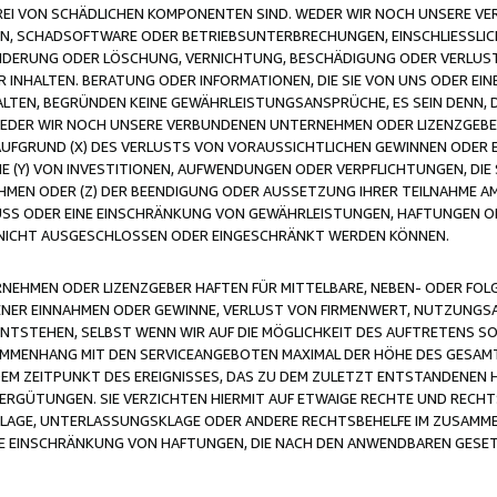
FREI VON SCHÄDLICHEN KOMPONENTEN SIND. WEDER WIR NOCH UNSERE 
VIREN, SCHADSOFTWARE ODER BETRIEBSUNTERBRECHUNGEN, EINSCHLIESSL
ÄNDERUNG ODER LÖSCHUNG, VERNICHTUNG, BESCHÄDIGUNG ODER VERLUST 
INHALTEN. BERATUNG ODER INFORMATIONEN, DIE SIE VON UNS ODER EIN
LTEN, BEGRÜNDEN KEINE GEWÄHRLEISTUNGSANSPRÜCHE, ES SEIN DENN, DI
WEDER WIR NOCH UNSERE VERBUNDENEN UNTERNEHMEN ODER LIZENZGEBE
FGRUND (X) DES VERLUSTS VON VORAUSSICHTLICHEN GEWINNEN ODER 
 (Y) VON INVESTITIONEN, AUFWENDUNGEN ODER VERPFLICHTUNGEN, DIE 
EN ODER (Z) DER BEENDIGUNG ODER AUSSETZUNG IHRER TEILNAHME A
LUSS ODER EINE EINSCHRÄNKUNG VON GEWÄHRLEISTUNGEN, HAFTUNGEN O
NICHT AUSGESCHLOSSEN ODER EINGESCHRÄNKT WERDEN KÖNNEN.
EHMEN ODER LIZENZGEBER HAFTEN FÜR MITTELBARE, NEBEN- ODER FOL
R EINNAHMEN ODER GEWINNE, VERLUST VON FIRMENWERT, NUTZUNGSAU
TSTEHEN, SELBST WENN WIR AUF DIE MÖGLICHKEIT DES AUFTRETENS S
MENHANG MIT DEN SERVICEANGEBOTEN MAXIMAL DER HÖHE DES GESAMT
M ZEITPUNKT DES EREIGNISSES, DAS ZU DEM ZULETZT ENTSTANDENEN 
ERGÜTUNGEN. SIE VERZICHTEN HIERMIT AUF ETWAIGE RECHTE UND RECHT
KLAGE, UNTERLASSUNGSKLAGE ODER ANDERE RECHTSBEHELFE IM ZUSAMME
NE EINSCHRÄNKUNG VON HAFTUNGEN, DIE NACH DEN ANWENDBAREN GESE