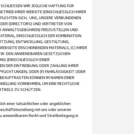
CHLIESSEN WIR JEGLICHE HAFTUNG FÜR
TRIEB IHRER WEBSITE (EINSCHLIESSLICH IHRER
FLICHTEN SICH, UNS, UNSERE VERBUNDENEN
EDER (DIRECTORS) UND VERTRETER VON
R ANWALTSGEBÜHREN) FREIZUSTELLEN UND
ATERIAL, EINSCHLIESSLICH DER KOMBINATION
NUTZUNG, ENTWICKLUNG, GESTALTUNG,
EBSEITE ERSCHEINENDEN MATERIALS, (C) IHRER
ZW. DEN ANWENDBAREN GESETZLICHEN
NG (EINSCHLIESSLICH EINER
BEN DER EINTREIBUNG ODER ZAHLUNG IHRER
LICHTUNGEN, ODER (F) FAHRLÄSSIGKEIT ODER
 BEAUFTRAGTEN KÖNNEN IM NAMEN EINER
HANDLUNG VORNEHMEN, UM EINE RECHTLICHE
TIKELS ZU SCHÜTZEN.
ich einer tatsächlichen oder angeblichen
Geschäftsbeziehung mit uns oder unseren
u anwendbarem Recht und Streitbeilegung in