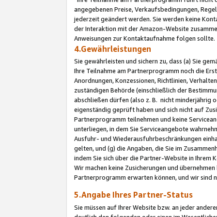
angegebenen Preise, Verkaufsbedingungen, Regeln
jederzeit geändert werden. Sie werden keine Konta
der Interaktion mit der Amazon-Website zusamme
Anweisungen zur Kontaktaufnahme folgen sollte.
4.Gewährleistungen
Sie gewährleisten und sichern zu, dass (a) Sie g
Ihre Teilnahme am Partnerprogramm noch die Erst
Anordnungen, Konzessionen, Richtlinien, Verhalten
zuständigen Behörde (einschließlich der Bestimmu
abschließen dürfen (also z. B. nicht minderjährig
eigenständig geprüft haben und sich nicht auf Zusi
Partnerprogramm teilnehmen und keine Servicean
unterliegen, in dem Sie Serviceangebote wahrneh
Ausfuhr- und Wiederausfuhrbeschränkungen einhal
gelten, und (g) die Angaben, die Sie im Zusammen
indem Sie sich über die Partner-Website in Ihrem
Wir machen keine Zusicherungen und übernehmen 
Partnerprogramm erwarten können, und wir sind n
5.Angabe Ihres Partner-Status
Sie müssen auf Ihrer Website bzw. an jeder ander
deutlich den folgenden oder einen im Wesentlichen