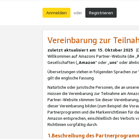
Anmelden
Registrieren
oder
Vereinbarung zur Teil
zuletzt aktualisiert am
:
15. Oktober 2025
(De
Willkommen auf Amazons Partner-Website (die „
Gesellschaften („
Amazon
“ oder „
uns
“ oder ähnl
Übersetzungen stehen in folgenden Sprachen zur 
gilt die englische Fassung.
Natürliche oder juristische Personen, die an uns
müssen die Vereinbarung zur Teilnahme am Amaz
Partner-Website stimmen Sie dieser Vereinbarung,
dieser Vereinbarung bilden (zum Beispiel die Vo
Partnerprogramm und die Markenrichtlinien für da
Amazon entsprechen, einschließlich des Verbots vo
Richtlinien sorgfältig durch.
1.Beschreibung des Partnerprogra