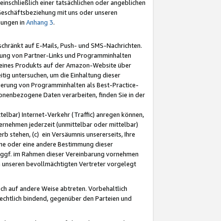
nschließlich einer tatsächlichen oder angeblichen
Geschäftsbeziehung mit uns oder unseren
mungen in
Anhang 3
.
schränkt auf E-Mails, Push- und SMS-Nachrichten.
ellung von Partner-Links und Programminhalten
 eines Produkts auf der Amazon-Website über
tig untersuchen, um die Einhaltung dieser
ntierung von Programminhalten als Best-Practice-
sonenbezogene Daten verarbeiten, finden Sie in der
telbar) Internet-Verkehr (Traffic) anregen können,
rnehmen jederzeit (unmittelbar oder mittelbar)
b stehen, (c) ein Versäumnis unsererseits, Ihre
fene oder eine andere Bestimmung dieser
r ggf. im Rahmen dieser Vereinbarung vornehmen
ch unseren bevollmächtigten Vertreter vorgelegt
ch auf andere Weise abtreten. Vorbehaltlich
rechtlich bindend, gegenüber den Parteien und