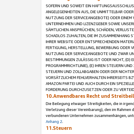
SOFERN UND SOWEIT EIN HAFTUNGSAUSSCHLUSS
ANGELEGENHEITEN AUS, DIE UNMITTELBAR ODER 
NUTZUNG DER SERVICEANGEBOTE) ODER EINEM V
UNTERNEHMEN UND LIZENZGEBER SOWIE UNSERE 
SÄMTLICHEN ANSPRÜCHEN, SCHÄDEN, VERLUSTE
SCHADLOS ZUHALTEN, DIE IM ZUSAMMENHANG STE
IHRER WEBSITE ODER ENTSPRECHENDEN MATERIA
FERTIGUNG, HERSTELLUNG, BEWERBUNG ODER VE
NUTZUNG DER SERVICEANGEBOTE UND ZWAR UN
BESTIMMUNGEN ZULÄSSIG IST ODER NICHT, (D) 
PROGRAMMRICHTLINIE), (E) IHREN STEUERN UN
STEUERN UND ZOLLABGABEN ODER DER NICHTER
VORSÄTZLICHEM FEHLVERHALTEN IHRERSEITS BZ
AMAZON PARTEI UND AUCH DURCH EIN SPEZIELL
FORDERUNG DURCHZUSETZEN ODER ZU VERTEIDI
10.Anwendbares Recht und Streitbe
Die Beilegung etwaiger Streitigkeiten, die in irg
Verletzung dieser Vereinbarung), den im Rahmen d
verbundenen Unternehmen zusammenhängen, unterl
Anhang 2
.
11.Steuern