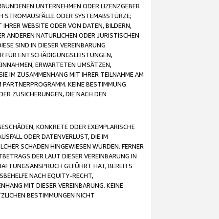
VERBUNDENEN UNTERNEHMEN ODER LIZENZGEBER
ICH STROMAUSFÄLLE ODER SYSTEMABSTÜRZE;
IHRER WEBSITE ODER VON DATEN, BILDERN,
ER ANDEREN NATÜRLICHEN ODER JURISTISCHEN
ESE SIND IN DIESER VEREINBARUNG
R FÜR ENTSCHÄDIGUNGSLEISTUNGEN,
EINNAHMEN, ERWARTETEN UMSÄTZEN,
SIE IM ZUSAMMENHANG MIT IHRER TEILNAHME AM
M PARTNERPROGRAMM. KEINE BESTIMMUNG
DER ZUSICHERUNGEN, DIE NACH DEN
GESCHÄDEN, KONKRETE ODER EXEMPLARISCHE
SFALL ODER DATENVERLUST, DIE IM
OLCHER SCHÄDEN HINGEWIESEN WURDEN. FERNER
BETRAGS DER LAUT DIESER VEREINBARUNG IN
HAFTUNGSANSPRUCH GEFÜHRT HAT, BEREITS
SBEHELFE NACH EQUITY-RECHT,
NHANG MIT DIESER VEREINBARUNG. KEINE
TZLICHEN BESTIMMUNGEN NICHT