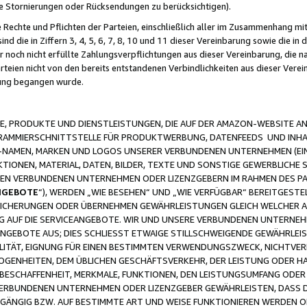
ge Stornierungen oder Rücksendungen zu berücksichtigen).
 Rechte und Pflichten der Parteien, einschließlich aller im Zusammenhang m
 die in Ziffern 3, 4, 5, 6, 7, 8, 10 und 11 dieser Vereinbarung sowie die in
er noch nicht erfüllte Zahlungsverpflichtungen aus dieser Vereinbarung, die
arteien nicht von den bereits entstandenen Verbindlichkeiten aus dieser Ver
gung begangen wurde.
 PRODUKTE UND DIENSTLEISTUNGEN, DIE AUF DER AMAZON-WEBSITE AN
GRAMMIERSCHNITTSTELLE FÜR PRODUKTWERBUNG, DATENFEEDS UND INH
-NAMEN, MARKEN UND LOGOS UNSERER VERBUNDENEN UNTERNEHMEN (EIN
IONEN, MATERIAL, DATEN, BILDER, TEXTE UND SONSTIGE GEWERBLICHE 
EREN VERBUNDENEN UNTERNEHMEN ODER LIZENZGEBERN IM RAHMEN DES 
NGEBOTE
“), WERDEN „WIE BESEHEN“ UND „WIE VERFÜGBAR“ BEREITGEST
CHERUNGEN ODER ÜBERNEHMEN GEWÄHRLEISTUNGEN GLEICH WELCHER AR
ZUG AUF DIE SERVICEANGEBOTE. WIR UND UNSERE VERBUNDENEN UNTERNEH
ANGEBOTE AUS; DIES SCHLIESST ETWAIGE STILLSCHWEIGENDE GEWÄHRLE
LITÄT, EIGNUNG FÜR EINEN BESTIMMTEN VERWENDUNGSZWECK, NICHTVER
OGENHEITEN, DEM ÜBLICHEN GESCHÄFTSVERKEHR, DER LEISTUNG ODER H
 BESCHAFFENHEIT, MERKMALE, FUNKTIONEN, DEN LEISTUNGSUMFANG ODER
VERBUNDENEN UNTERNEHMEN ODER LIZENZGEBER GEWÄHRLEISTEN, DASS D
HGÄNGIG BZW. AUF BESTIMMTE ART UND WEISE FUNKTIONIEREN WERDEN 