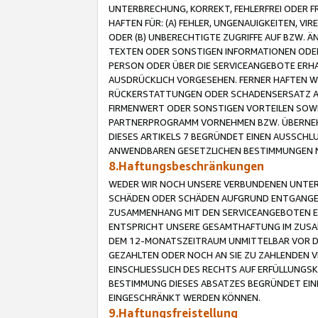
UNTERBRECHUNG, KORREKT, FEHLERFREI ODER 
HAFTEN FÜR: (A) FEHLER, UNGENAUIGKEITEN, 
ODER (B) UNBERECHTIGTE ZUGRIFFE AUF BZW. 
TEXTEN ODER SONSTIGEN INFORMATIONEN ODER 
PERSON ODER ÜBER DIE SERVICEANGEBOTE ERHA
AUSDRÜCKLICH VORGESEHEN. FERNER HAFTEN 
RÜCKERSTATTUNGEN ODER SCHADENSERSATZ AU
FIRMENWERT ODER SONSTIGEN VORTEILEN SOWIE
PARTNERPROGRAMM VORNEHMEN BZW. ÜBERNEHM
DIESES ARTIKELS 7 BEGRÜNDET EINEN AUSSCH
ANWENDBAREN GESETZLICHEN BESTIMMUNGEN 
8.Haftungsbeschränkungen
WEDER WIR NOCH UNSERE VERBUNDENEN UNTERN
SCHÄDEN ODER SCHÄDEN AUFGRUND ENTGANGENE
ZUSAMMENHANG MIT DEN SERVICEANGEBOTEN EN
ENTSPRICHT UNSERE GESAMTHAFTUNG IM ZUSAM
DEM 12-MONATSZEITRAUM UNMITTELBAR VOR DE
GEZAHLTEN ODER NOCH AN SIE ZU ZAHLENDEN V
EINSCHLIESSLICH DES RECHTS AUF ERFÜLLUNGS
BESTIMMUNG DIESES ABSATZES BEGRÜNDET EI
EINGESCHRÄNKT WERDEN KÖNNEN.
9.Haftungsfreistellung