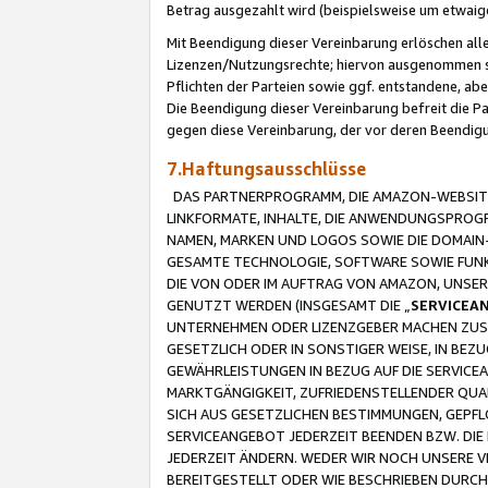
Betrag ausgezahlt wird (beispielsweise um etwai
Mit Beendigung dieser Vereinbarung erlöschen alle
Lizenzen/Nutzungsrechte; hiervon ausgenommen sind
Pflichten der Parteien sowie ggf. entstandene, ab
Die Beendigung dieser Vereinbarung befreit die P
gegen diese Vereinbarung, der vor deren Beendi
7.Haftungsausschlüsse
DAS PARTNERPROGRAMM, DIE AMAZON-WEBSITE,
LINKFORMATE, INHALTE, DIE ANWENDUNGSPRO
NAMEN, MARKEN UND LOGOS SOWIE DIE DOMAIN
GESAMTE TECHNOLOGIE, SOFTWARE SOWIE FUNKT
DIE VON ODER IM AUFTRAG VON AMAZON, UNS
GENUTZT WERDEN (INSGESAMT DIE „
SERVICEA
UNTERNEHMEN ODER LIZENZGEBER MACHEN ZUSI
GESETZLICH ODER IN SONSTIGER WEISE, IN BE
GEWÄHRLEISTUNGEN IN BEZUG AUF DIE SERVICE
MARKTGÄNGIGKEIT, ZUFRIEDENSTELLENDER QUA
SICH AUS GESETZLICHEN BESTIMMUNGEN, GEPFL
SERVICEANGEBOT JEDERZEIT BEENDEN BZW. DIE
JEDERZEIT ÄNDERN. WEDER WIR NOCH UNSERE 
BEREITGESTELLT ODER WIE BESCHRIEBEN DURC