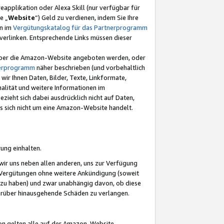
eapplikation oder Alexa Skill (nur verfügbar für
e „
Website
“) Geld zu verdienen, indem Sie Ihre
en im
Vergütungskatalog für das Partnerprogramm
t) verlinken. Entsprechende Links müssen dieser
e über die Amazon-Website angeboten werden, oder
nerprogramm
näher beschrieben (und vorbehaltlich
ir Ihnen Daten, Bilder, Texte, Linkformate,
alität und weitere Informationen im
zieht sich dabei ausdrücklich nicht auf Daten,
es sich nicht um eine Amazon-Website handelt.
rung einhalten.
ir uns neben allen anderen, uns zur Verfügung
n Vergütungen ohne weitere Ankündigung (soweit
 zu haben) und zwar unabhängig davon, ob diese
darüber hinausgehende Schäden zu verlangen.
on gelten alle auf der Amazon-Website