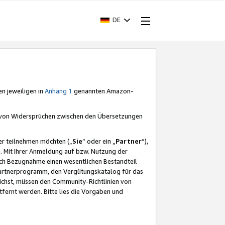
DE
en jeweiligen in
Anhang 1
genannten Amazon-
e von Widersprüchen zwischen den Übersetzungen
er teilnehmen möchten („
Sie
“ oder ein „
Partner
“),
. Mit Ihrer Anmeldung auf bzw. Nutzung der
durch Bezugnahme einen wesentlichen Bestandteil
 Partnerprogramm, den Vergütungskatalog für das
ichst, müssen den Community-Richtlinien von
fernt werden. Bitte lies die Vorgaben und