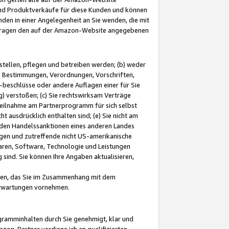
und Produktverkäufe für diese Kunden und können
nden in einer Angelegenheit an Sie wenden, die mit
e-Fragen den auf der Amazon-Website angegebenen
stellen, pflegen und betreiben werden; (b) weder
e Bestimmungen, Verordnungen, Vorschriften,
-beschlüsse oder andere Auflagen einer für Sie
 verstoßen; (c) Sie rechtswirksam Verträge
r Teilnahme am Partnerprogramm für sich selbst
t ausdrücklich enthalten sind; (e) Sie nicht am
den Handelssanktionen eines anderen Landes
gen und zutreffende nicht US-amerikanische
ren, Software, Technologie und Leistungen
sind. Sie können Ihre Angaben aktualisieren,
men, das Sie im Zusammenhang mit dem
 Erwartungen vornehmen.
ogramminhalten durch Sie genehmigt, klar und
zon-Partner verdiene ich an qualifizierten