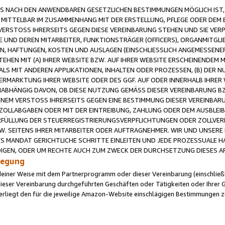
 NACH DEN ANWENDBAREN GESETZLICHEN BESTIMMUNGEN MÖGLICH IST, S
MITTELBAR IM ZUSAMMENHANG MIT DER ERSTELLUNG, PFLEGE ODER DEM BE
ERSTOSS IHRERSEITS GEGEN DIESE VEREINBARUNG STEHEN UND SIE VERP
UND DEREN MITARBEITER, FUNKTIONSTRÄGER (OFFICERS), ORGANMITGLI
N, HAFTUNGEN, KOSTEN UND AUSLAGEN (EINSCHLIESSLICH ANGEMESSENE
HEN MIT (A) IHRER WEBSITE BZW. AUF IHRER WEBSITE ERSCHEINENDEM M
LS MIT ANDEREN APPLIKATIONEN, INHALTEN ODER PROZESSEN, (B) DER 
RMARKTUNG IHRER WEBSITE ODER DES GGF. AUF ODER INNERHALB IHRER W
ABHÄNGIG DAVON, OB DIESE NUTZUNG GEMÄSS DIESER VEREINBARUNG B
EINEM VERSTOSS IHRERSEITS GEGEN EINE BESTIMMUNG DIESER VEREINBARU
D ZOLLABGABEN ODER MIT DER EINTREIBUNG, ZAHLUNG ODER DEM AUSBLEI
FÜLLUNG DER STEUERREGISTRIERUNGSVERPFLICHTUNGEN ODER ZOLLVERPF
W. SEITENS IHRER MITARBEITER ODER AUFTRAGNEHMER. WIR UND UNSERE
ES MANDAT GERICHTLICHE SCHRITTE EINLEITEN UND JEDE PROZESSUALE 
GEN, ODER UM RECHTE AUCH ZUM ZWECK DER DURCHSETZUNG DIESES AR
ilegung
endeiner Weise mit dem Partnerprogramm oder dieser Vereinbarung (einschließl
ieser Vereinbarung durchgeführten Geschäften oder Tätigkeiten oder Ihrer 
iegt den für die jeweilige Amazon-Website einschlägigen Bestimmungen z