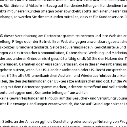
, Richtlinien und Abläufe in Bezug auf Kundenbestellungen, Kundendienst 
kte mit unseren Kunden pflegen oder abwickeln; sollte sich einer unserer Ku
nhängt, so werden Sie diesem Kunden mitteilen, dass er für Kundenservic
emäß dieser Vereinbarung am Partnerprogramm teilnehmen und Ihre Website er
ellung, Pflege oder der Betrieb Ihrer Website gegen anwendbare gesetzlich
skodizes, Branchenstandards, Selbstregulierungsregeln, Gerichtsurteile und 
ngen zu elektronischer Kommunikation, Datenschutz, Werbung und Marketing)
 oder aus anderen Gründen nicht geschäftsfähig sind); (d) Sie den Nutzen de
cherungen, Garantien oder Aussagen verlassen, die in dieser Vereinbarung nich
gebote nutzen, wenn Sie US-Handelssanktionen oder US-Recht entsprechen
men; (f) Sie alle US-amerikanischen Ausfuhr- und Wiederausfuhrbeschränkun
ten, die den Bestimmungen der US-Gesetze entsprechen und ggf. für die Wa
hang mit dem Partnerprogramm machen, jederzeit zutreffend und vollständig 
 Konto einloggen und „Kontoeinstellungen“ auswählen.
keine Gewährleistungen im Hinblick auf das Besucher- und Vergütungsvolu
icht für etwaige Handlungen verantwortlich, die Sie auf Grundlage solcher
en Stelle, an der Amazon ggf. die Darstellung oder sonstige Nutzung von Pr
 ähnlichen, nach dieser Vereinbarung zulässigen, Hinweis anbringen: „Als Ama