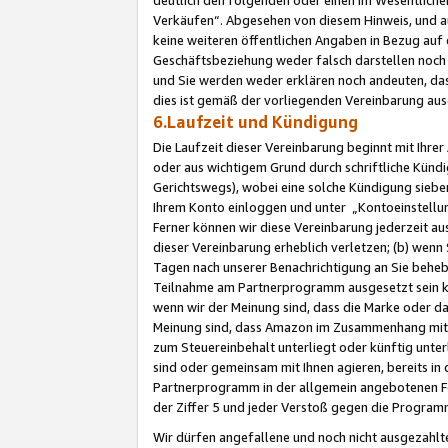
Verkäufen“. Abgesehen von diesem Hinweis, und a
keine weiteren öffentlichen Angaben in Bezug au
Geschäftsbeziehung weder falsch darstellen noch a
und Sie werden weder erklären noch andeuten, dass
dies ist gemäß der vorliegenden Vereinbarung ausd
6.Laufzeit und Kündigung
Die Laufzeit dieser Vereinbarung beginnt mit Ihre
oder aus wichtigem Grund durch schriftliche Kündi
Gerichtswegs), wobei eine solche Kündigung siebe
Ihrem Konto einloggen und unter „Kontoeinstellu
Ferner können wir diese Vereinbarung jederzeit aus
dieser Vereinbarung erheblich verletzen; (b) wenn
Tagen nach unserer Benachrichtigung an Sie behe
Teilnahme am Partnerprogramm ausgesetzt sein kö
wenn wir der Meinung sind, dass die Marke oder 
Meinung sind, dass Amazon im Zusammenhang mit d
zum Steuereinbehalt unterliegt oder künftig unter
sind oder gemeinsam mit Ihnen agieren, bereits in
Partnerprogramm in der allgemein angebotenen Fo
der Ziffer 5 und jeder Verstoß gegen die Programm
Wir dürfen angefallene und noch nicht ausgezahlt