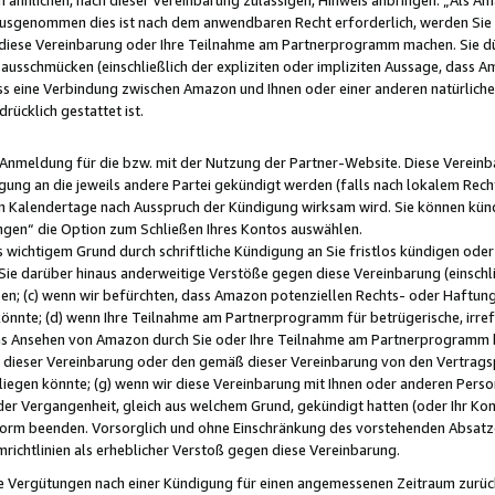
usgenommen dies ist nach dem anwendbaren Recht erforderlich, werden Sie 
f diese Vereinbarung oder Ihre Teilnahme am Partnerprogramm machen. Sie d
usschmücken (einschließlich der expliziten oder impliziten Aussage, dass A
 eine Verbindung zwischen Amazon und Ihnen oder einer anderen natürlichen 
rücklich gestattet ist.
r Anmeldung für die bzw. mit der Nutzung der Partner-Website. Diese Vereinb
gung an die jeweils andere Partei gekündigt werden (falls nach lokalem Rech
n Kalendertage nach Ausspruch der Kündigung wirksam wird. Sie können kündi
ngen“ die Option zum Schließen Ihres Kontos auswählen.
 wichtigem Grund durch schriftliche Kündigung an Sie fristlos kündigen oder I
 Sie darüber hinaus anderweitige Verstöße gegen diese Vereinbarung (einschli
ben; (c) wenn wir befürchten, dass Amazon potenziellen Rechts- oder Haftu
nnte; (d) wenn Ihre Teilnahme am Partnerprogramm für betrügerische, irref
das Ansehen von Amazon durch Sie oder Ihre Teilnahme am Partnerprogramm b
ieser Vereinbarung oder den gemäß dieser Vereinbarung von den Vertragspa
liegen könnte; (g) wenn wir diese Vereinbarung mit Ihnen oder anderen Perso
 der Vergangenheit, gleich aus welchem Grund, gekündigt hatten (oder Ihr Ko
rm beenden. Vorsorglich und ohne Einschränkung des vorstehenden Absatzes
richtlinien als erheblicher Verstoß gegen diese Vereinbarung.
e Vergütungen nach einer Kündigung für einen angemessenen Zeitraum zurückb