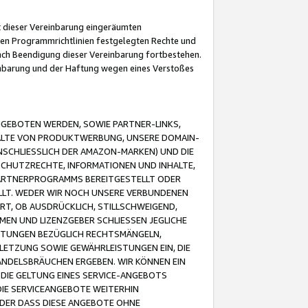
it dieser Vereinbarung eingeräumten
 den Programmrichtlinien festgelegten Rechte und
 nach Beendigung dieser Vereinbarung fortbestehen.
einbarung und der Haftung wegen eines Verstoßes
GEBOTEN WERDEN, SOWIE PARTNER-LINKS,
ALTE VON PRODUKTWERBUNG, UNSERE DOMAIN-
SCHLIESSLICH DER AMAZON-MARKEN) UND DIE
SCHUTZRECHTE, INFORMATIONEN UND INHALTE,
PARTNERPROGRAMMS BEREITGESTELLT ODER
ELLT. WEDER WIR NOCH UNSERE VERBUNDENEN
T, OB AUSDRÜCKLICH, STILLSCHWEIGEND,
MEN UND LIZENZGEBER SCHLIESSEN JEGLICHE
ISTUNGEN BEZÜGLICH RECHTSMÄNGELN,
LETZUNG SOWIE GEWÄHRLEISTUNGEN EIN, DIE
ANDELSBRÄUCHEN ERGEBEN. WIR KÖNNEN EIN
 DIE GELTUNG EINES SERVICE-ANGEBOTS
IE SERVICEANGEBOTE WEITERHIN
ODER DASS DIESE ANGEBOTE OHNE