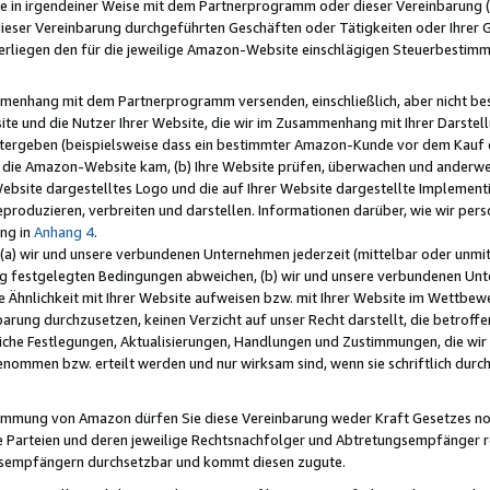
e in irgendeiner Weise mit dem Partnerprogramm oder dieser Vereinbarung (ei
ieser Vereinbarung durchgeführten Geschäften oder Tätigkeiten oder Ihrer 
liegen den für die jeweilige Amazon-Website einschlägigen Steuerbestim
mmenhang mit dem Partnerprogramm versenden, einschließlich, aber nicht be
site und die Nutzer Ihrer Website, die wir im Zusammenhang mit Ihrer Darst
itergeben (beispielsweise dass ein bestimmter Amazon-Kunde vor dem Kauf
uf die Amazon-Website kam, (b) Ihre Website prüfen, überwachen und anderwei
r Website dargestelltes Logo und die auf Ihrer Website dargestellte Impleme
reproduzieren, verbreiten und darstellen. Informationen darüber, wie wir per
ng in
Anhang 4
.
 (a) wir und unsere verbundenen Unternehmen jederzeit (mittelbar oder unmit
ng festgelegten Bedingungen abweichen, (b) wir und unsere verbundenen Unte
 Ähnlichkeit mit Ihrer Website aufweisen bzw. mit Ihrer Website im Wettbewer
barung durchzusetzen, keinen Verzicht auf unser Recht darstellt, die betrof
liche Festlegungen, Aktualisierungen, Handlungen und Zustimmungen, die wi
enommen bzw. erteilt werden und nur wirksam sind, wenn sie schriftlich dur
stimmung von Amazon dürfen Sie diese Vereinbarung weder Kraft Gesetzes no
die Parteien und deren jeweilige Rechtsnachfolger und Abtretungsempfänger 
ngsempfängern durchsetzbar und kommt diesen zugute.