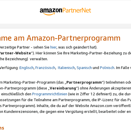
nahme am Amazon-Partnerprogramm
rzeitige Partner - sehen Sie
hier
, was sich geändert hat).
Partner-Website
“). Hier können Sie Ihre Marketing-Partner-Beziehung zu d
iche Bezeichnung) verwalten.
Verfügung :
Englisch
,
Französisch
,
Italienisch
,
Spanisch
und
Polnisch
. Im Fall
erem Marketing-Partner-Programm (das „
Partnerprogramm
“) teilnehmen od
on-Partnerprogramm (diese „
Vereinbarung
“) ohne Änderungen akzeptieren
 einschließlich den
Programmrichtlinien
(wie in Ziffer 12 definiert) zu, die 
raussetzungen für die Teilnahme am Partnerprogramm, die IP-Lizenz für das
s Partnerprogramm). Inhalte, die du auf der Website Amazon.com veröffentl
n Kundenrezensionen, die gegen eine Vergütung erstellt, bearbeitet oder ent
mms