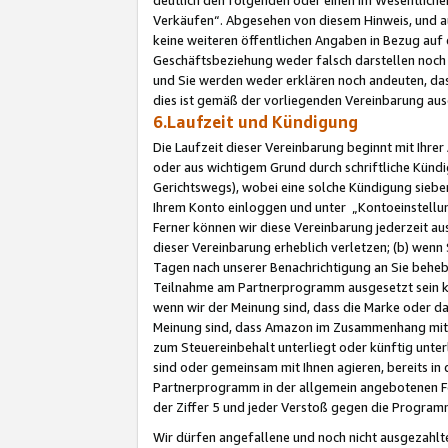
Verkäufen“. Abgesehen von diesem Hinweis, und a
keine weiteren öffentlichen Angaben in Bezug au
Geschäftsbeziehung weder falsch darstellen noch a
und Sie werden weder erklären noch andeuten, dass
dies ist gemäß der vorliegenden Vereinbarung ausd
6.Laufzeit und Kündigung
Die Laufzeit dieser Vereinbarung beginnt mit Ihre
oder aus wichtigem Grund durch schriftliche Kündi
Gerichtswegs), wobei eine solche Kündigung siebe
Ihrem Konto einloggen und unter „Kontoeinstellu
Ferner können wir diese Vereinbarung jederzeit aus
dieser Vereinbarung erheblich verletzen; (b) wenn
Tagen nach unserer Benachrichtigung an Sie behe
Teilnahme am Partnerprogramm ausgesetzt sein kö
wenn wir der Meinung sind, dass die Marke oder 
Meinung sind, dass Amazon im Zusammenhang mit d
zum Steuereinbehalt unterliegt oder künftig unter
sind oder gemeinsam mit Ihnen agieren, bereits in
Partnerprogramm in der allgemein angebotenen Fo
der Ziffer 5 und jeder Verstoß gegen die Programm
Wir dürfen angefallene und noch nicht ausgezahlt