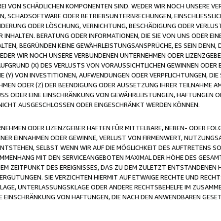
FREI VON SCHÄDLICHEN KOMPONENTEN SIND. WEDER WIR NOCH UNSERE 
VIREN, SCHADSOFTWARE ODER BETRIEBSUNTERBRECHUNGEN, EINSCHLIESSL
ÄNDERUNG ODER LÖSCHUNG, VERNICHTUNG, BESCHÄDIGUNG ODER VERLUST 
INHALTEN. BERATUNG ODER INFORMATIONEN, DIE SIE VON UNS ODER EIN
LTEN, BEGRÜNDEN KEINE GEWÄHRLEISTUNGSANSPRÜCHE, ES SEIN DENN, DI
WEDER WIR NOCH UNSERE VERBUNDENEN UNTERNEHMEN ODER LIZENZGEBE
FGRUND (X) DES VERLUSTS VON VORAUSSICHTLICHEN GEWINNEN ODER 
 (Y) VON INVESTITIONEN, AUFWENDUNGEN ODER VERPFLICHTUNGEN, DIE 
EN ODER (Z) DER BEENDIGUNG ODER AUSSETZUNG IHRER TEILNAHME A
LUSS ODER EINE EINSCHRÄNKUNG VON GEWÄHRLEISTUNGEN, HAFTUNGEN O
NICHT AUSGESCHLOSSEN ODER EINGESCHRÄNKT WERDEN KÖNNEN.
EHMEN ODER LIZENZGEBER HAFTEN FÜR MITTELBARE, NEBEN- ODER FOL
R EINNAHMEN ODER GEWINNE, VERLUST VON FIRMENWERT, NUTZUNGSAU
TSTEHEN, SELBST WENN WIR AUF DIE MÖGLICHKEIT DES AUFTRETENS S
MENHANG MIT DEN SERVICEANGEBOTEN MAXIMAL DER HÖHE DES GESAMT
M ZEITPUNKT DES EREIGNISSES, DAS ZU DEM ZULETZT ENTSTANDENEN 
ERGÜTUNGEN. SIE VERZICHTEN HIERMIT AUF ETWAIGE RECHTE UND RECHT
KLAGE, UNTERLASSUNGSKLAGE ODER ANDERE RECHTSBEHELFE IM ZUSAMME
NE EINSCHRÄNKUNG VON HAFTUNGEN, DIE NACH DEN ANWENDBAREN GESE