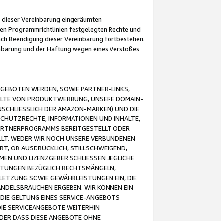
it dieser Vereinbarung eingeräumten
 den Programmrichtlinien festgelegten Rechte und
 nach Beendigung dieser Vereinbarung fortbestehen.
einbarung und der Haftung wegen eines Verstoßes
GEBOTEN WERDEN, SOWIE PARTNER-LINKS,
ALTE VON PRODUKTWERBUNG, UNSERE DOMAIN-
SCHLIESSLICH DER AMAZON-MARKEN) UND DIE
SCHUTZRECHTE, INFORMATIONEN UND INHALTE,
PARTNERPROGRAMMS BEREITGESTELLT ODER
ELLT. WEDER WIR NOCH UNSERE VERBUNDENEN
T, OB AUSDRÜCKLICH, STILLSCHWEIGEND,
MEN UND LIZENZGEBER SCHLIESSEN JEGLICHE
ISTUNGEN BEZÜGLICH RECHTSMÄNGELN,
LETZUNG SOWIE GEWÄHRLEISTUNGEN EIN, DIE
ANDELSBRÄUCHEN ERGEBEN. WIR KÖNNEN EIN
 DIE GELTUNG EINES SERVICE-ANGEBOTS
IE SERVICEANGEBOTE WEITERHIN
ODER DASS DIESE ANGEBOTE OHNE