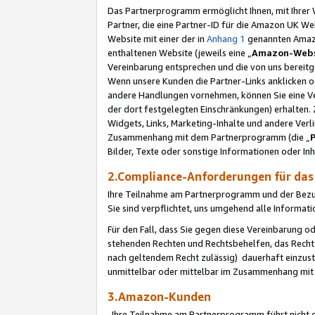
Das Partnerprogramm ermöglicht Ihnen, mit Ihrer W
Partner, die eine Partner-ID für die Amazon UK W
Website mit einer der in
Anhang 1
genannten Amazon
enthaltenen Website (jeweils eine „
Amazon-Webs
Vereinbarung entsprechen und die von uns bereitg
Wenn unsere Kunden die Partner-Links anklicken 
andere Handlungen vornehmen, können Sie eine Ver
der dort festgelegten Einschränkungen) erhalten. 
Widgets, Links, Marketing-Inhalte und andere Ver
Zusammenhang mit dem Partnerprogramm (die „
Bilder, Texte oder sonstige Informationen oder In
2.Compliance-Anforderungen für d
Ihre Teilnahme am Partnerprogramm und der Bezug 
Sie sind verpflichtet, uns umgehend alle Informat
Für den Fall, dass Sie gegen diese Vereinbarung 
stehenden Rechten und Rechtsbehelfen, das Recht
nach geltendem Recht zulässig) dauerhaft einzus
unmittelbar oder mittelbar im Zusammenhang mit
3.Amazon-Kunden
Ihre Teilnahme am Partnerprogramm führt nicht d