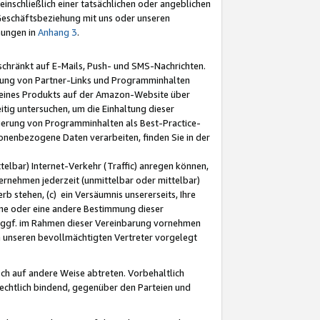
nschließlich einer tatsächlichen oder angeblichen
Geschäftsbeziehung mit uns oder unseren
mungen in
Anhang 3
.
schränkt auf E-Mails, Push- und SMS-Nachrichten.
ellung von Partner-Links und Programminhalten
 eines Produkts auf der Amazon-Website über
tig untersuchen, um die Einhaltung dieser
ntierung von Programminhalten als Best-Practice-
sonenbezogene Daten verarbeiten, finden Sie in der
telbar) Internet-Verkehr (Traffic) anregen können,
rnehmen jederzeit (unmittelbar oder mittelbar)
b stehen, (c) ein Versäumnis unsererseits, Ihre
fene oder eine andere Bestimmung dieser
r ggf. im Rahmen dieser Vereinbarung vornehmen
ch unseren bevollmächtigten Vertreter vorgelegt
ch auf andere Weise abtreten. Vorbehaltlich
rechtlich bindend, gegenüber den Parteien und