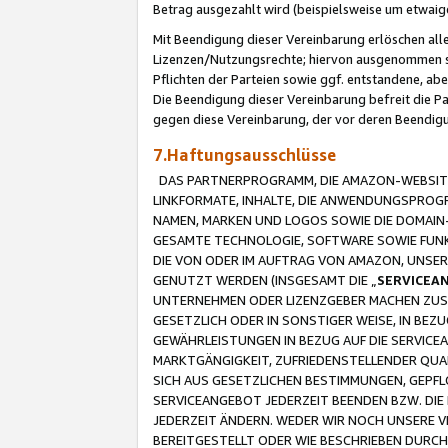
Betrag ausgezahlt wird (beispielsweise um etwai
Mit Beendigung dieser Vereinbarung erlöschen alle
Lizenzen/Nutzungsrechte; hiervon ausgenommen sind
Pflichten der Parteien sowie ggf. entstandene, ab
Die Beendigung dieser Vereinbarung befreit die P
gegen diese Vereinbarung, der vor deren Beendi
7.Haftungsausschlüsse
DAS PARTNERPROGRAMM, DIE AMAZON-WEBSITE,
LINKFORMATE, INHALTE, DIE ANWENDUNGSPRO
NAMEN, MARKEN UND LOGOS SOWIE DIE DOMAIN
GESAMTE TECHNOLOGIE, SOFTWARE SOWIE FUNKT
DIE VON ODER IM AUFTRAG VON AMAZON, UNS
GENUTZT WERDEN (INSGESAMT DIE „
SERVICEA
UNTERNEHMEN ODER LIZENZGEBER MACHEN ZUSI
GESETZLICH ODER IN SONSTIGER WEISE, IN BE
GEWÄHRLEISTUNGEN IN BEZUG AUF DIE SERVICE
MARKTGÄNGIGKEIT, ZUFRIEDENSTELLENDER QUA
SICH AUS GESETZLICHEN BESTIMMUNGEN, GEPFL
SERVICEANGEBOT JEDERZEIT BEENDEN BZW. DIE
JEDERZEIT ÄNDERN. WEDER WIR NOCH UNSERE 
BEREITGESTELLT ODER WIE BESCHRIEBEN DURC