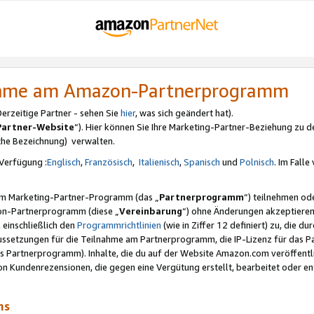
nahme am Amazon-Partnerprogramm
rzeitige Partner - sehen Sie
hier
, was sich geändert hat).
Partner-Website
“). Hier können Sie Ihre Marketing-Partner-Beziehung zu d
iche Bezeichnung) verwalten.
Verfügung :
Englisch
,
Französisch
,
Italienisch
,
Spanisch
und
Polnisch
. Im Fall
erem Marketing-Partner-Programm (das „
Partnerprogramm
“) teilnehmen od
on-Partnerprogramm (diese „
Vereinbarung
“) ohne Änderungen akzeptieren
 einschließlich den
Programmrichtlinien
(wie in Ziffer 12 definiert) zu, die 
raussetzungen für die Teilnahme am Partnerprogramm, die IP-Lizenz für das
s Partnerprogramm). Inhalte, die du auf der Website Amazon.com veröffentl
n Kundenrezensionen, die gegen eine Vergütung erstellt, bearbeitet oder ent
mms