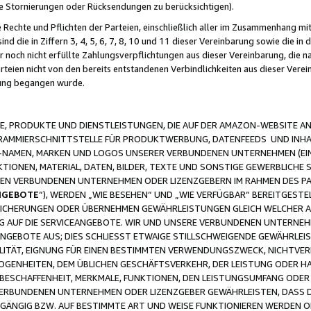
ge Stornierungen oder Rücksendungen zu berücksichtigen).
 Rechte und Pflichten der Parteien, einschließlich aller im Zusammenhang m
 die in Ziffern 3, 4, 5, 6, 7, 8, 10 und 11 dieser Vereinbarung sowie die in
er noch nicht erfüllte Zahlungsverpflichtungen aus dieser Vereinbarung, die
arteien nicht von den bereits entstandenen Verbindlichkeiten aus dieser Ver
gung begangen wurde.
 PRODUKTE UND DIENSTLEISTUNGEN, DIE AUF DER AMAZON-WEBSITE AN
GRAMMIERSCHNITTSTELLE FÜR PRODUKTWERBUNG, DATENFEEDS UND INH
-NAMEN, MARKEN UND LOGOS UNSERER VERBUNDENEN UNTERNEHMEN (EIN
IONEN, MATERIAL, DATEN, BILDER, TEXTE UND SONSTIGE GEWERBLICHE 
EREN VERBUNDENEN UNTERNEHMEN ODER LIZENZGEBERN IM RAHMEN DES 
NGEBOTE
“), WERDEN „WIE BESEHEN“ UND „WIE VERFÜGBAR“ BEREITGEST
CHERUNGEN ODER ÜBERNEHMEN GEWÄHRLEISTUNGEN GLEICH WELCHER AR
ZUG AUF DIE SERVICEANGEBOTE. WIR UND UNSERE VERBUNDENEN UNTERNEH
ANGEBOTE AUS; DIES SCHLIESST ETWAIGE STILLSCHWEIGENDE GEWÄHRLE
LITÄT, EIGNUNG FÜR EINEN BESTIMMTEN VERWENDUNGSZWECK, NICHTVER
OGENHEITEN, DEM ÜBLICHEN GESCHÄFTSVERKEHR, DER LEISTUNG ODER H
 BESCHAFFENHEIT, MERKMALE, FUNKTIONEN, DEN LEISTUNGSUMFANG ODER
VERBUNDENEN UNTERNEHMEN ODER LIZENZGEBER GEWÄHRLEISTEN, DASS D
HGÄNGIG BZW. AUF BESTIMMTE ART UND WEISE FUNKTIONIEREN WERDEN 