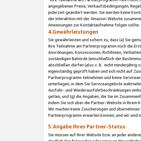
angegebenen Preise, Verkaufsbedingungen, Regeln
jederzeit geändert werden. Sie werden keine Konta
der Interaktion mit der Amazon-Website zusamme
Anweisungen zur Kontaktaufnahme folgen sollte.
4.Gewährleistungen
Sie gewährleisten und sichern zu, dass (a) Sie g
Ihre Teilnahme am Partnerprogramm noch die Erst
Anordnungen, Konzessionen, Richtlinien, Verhalten
zuständigen Behörde (einschließlich der Bestimmu
abschließen dürfen (also z. B. nicht minderjährig
eigenständig geprüft haben und sich nicht auf Zusi
Partnerprogramm teilnehmen und keine Servicean
unterliegen, in dem Sie Serviceangebote wahrneh
Ausfuhr- und Wiederausfuhrbeschränkungen einhal
gelten, und (g) die Angaben, die Sie im Zusammen
indem Sie sich über die Partner-Website in Ihrem
Wir machen keine Zusicherungen und übernehmen 
Partnerprogramm erwarten können, und wir sind n
5.Angabe Ihres Partner-Status
Sie müssen auf Ihrer Website bzw. an jeder ander
deutlich den folgenden oder einen im Wesentlichen