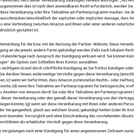
usgenommen dies ist nach dem anwendbaren Recht erforderlich, werden Sie 
f diese Vereinbarung oder Ihre Teilnahme am Partnerprogramm machen. Sie d
usschmücken (einschließlich der expliziten oder impliziten Aussage, dass A
 eine Verbindung zwischen Amazon und Ihnen oder einer anderen natürlichen 
rücklich gestattet ist.
r Anmeldung für die bzw. mit der Nutzung der Partner-Website. Diese Vereinb
gung an die jeweils andere Partei gekündigt werden (falls nach lokalem Rech
n Kalendertage nach Ausspruch der Kündigung wirksam wird. Sie können kündi
ngen“ die Option zum Schließen Ihres Kontos auswählen.
 wichtigem Grund durch schriftliche Kündigung an Sie fristlos kündigen oder I
 Sie darüber hinaus anderweitige Verstöße gegen diese Vereinbarung (einschli
ben; (c) wenn wir befürchten, dass Amazon potenziellen Rechts- oder Haftu
nnte; (d) wenn Ihre Teilnahme am Partnerprogramm für betrügerische, irref
das Ansehen von Amazon durch Sie oder Ihre Teilnahme am Partnerprogramm b
ieser Vereinbarung oder den gemäß dieser Vereinbarung von den Vertragspa
liegen könnte; (g) wenn wir diese Vereinbarung mit Ihnen oder anderen Perso
 der Vergangenheit, gleich aus welchem Grund, gekündigt hatten (oder Ihr Ko
rm beenden. Vorsorglich und ohne Einschränkung des vorstehenden Absatzes
richtlinien als erheblicher Verstoß gegen diese Vereinbarung.
e Vergütungen nach einer Kündigung für einen angemessenen Zeitraum zurückb