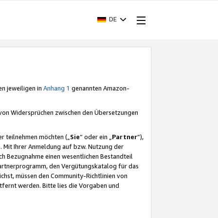
DE
en jeweiligen in
Anhang 1
genannten Amazon-
e von Widersprüchen zwischen den Übersetzungen
er teilnehmen möchten („
Sie
“ oder ein „
Partner
“),
. Mit Ihrer Anmeldung auf bzw. Nutzung der
durch Bezugnahme einen wesentlichen Bestandteil
 Partnerprogramm, den Vergütungskatalog für das
ichst, müssen den Community-Richtlinien von
fernt werden. Bitte lies die Vorgaben und