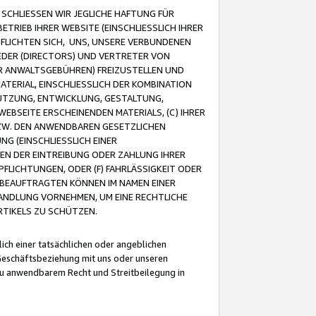
CHLIESSEN WIR JEGLICHE HAFTUNG FÜR
TRIEB IHRER WEBSITE (EINSCHLIESSLICH IHRER
FLICHTEN SICH, UNS, UNSERE VERBUNDENEN
EDER (DIRECTORS) UND VERTRETER VON
R ANWALTSGEBÜHREN) FREIZUSTELLEN UND
ATERIAL, EINSCHLIESSLICH DER KOMBINATION
NUTZUNG, ENTWICKLUNG, GESTALTUNG,
EBSEITE ERSCHEINENDEN MATERIALS, (C) IHRER
ZW. DEN ANWENDBAREN GESETZLICHEN
NG (EINSCHLIESSLICH EINER
BEN DER EINTREIBUNG ODER ZAHLUNG IHRER
LICHTUNGEN, ODER (F) FAHRLÄSSIGKEIT ODER
 BEAUFTRAGTEN KÖNNEN IM NAMEN EINER
HANDLUNG VORNEHMEN, UM EINE RECHTLICHE
TIKELS ZU SCHÜTZEN.
ich einer tatsächlichen oder angeblichen
Geschäftsbeziehung mit uns oder unseren
u anwendbarem Recht und Streitbeilegung in