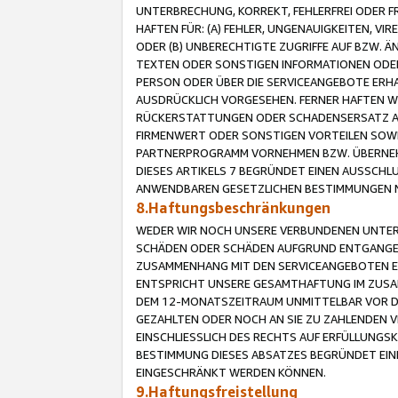
UNTERBRECHUNG, KORREKT, FEHLERFREI ODER 
HAFTEN FÜR: (A) FEHLER, UNGENAUIGKEITEN, 
ODER (B) UNBERECHTIGTE ZUGRIFFE AUF BZW. 
TEXTEN ODER SONSTIGEN INFORMATIONEN ODER 
PERSON ODER ÜBER DIE SERVICEANGEBOTE ERHA
AUSDRÜCKLICH VORGESEHEN. FERNER HAFTEN 
RÜCKERSTATTUNGEN ODER SCHADENSERSATZ AU
FIRMENWERT ODER SONSTIGEN VORTEILEN SOWIE
PARTNERPROGRAMM VORNEHMEN BZW. ÜBERNEHM
DIESES ARTIKELS 7 BEGRÜNDET EINEN AUSSCH
ANWENDBAREN GESETZLICHEN BESTIMMUNGEN 
8.Haftungsbeschränkungen
WEDER WIR NOCH UNSERE VERBUNDENEN UNTERN
SCHÄDEN ODER SCHÄDEN AUFGRUND ENTGANGENE
ZUSAMMENHANG MIT DEN SERVICEANGEBOTEN EN
ENTSPRICHT UNSERE GESAMTHAFTUNG IM ZUSAM
DEM 12-MONATSZEITRAUM UNMITTELBAR VOR DE
GEZAHLTEN ODER NOCH AN SIE ZU ZAHLENDEN V
EINSCHLIESSLICH DES RECHTS AUF ERFÜLLUNGS
BESTIMMUNG DIESES ABSATZES BEGRÜNDET EI
EINGESCHRÄNKT WERDEN KÖNNEN.
9.Haftungsfreistellung