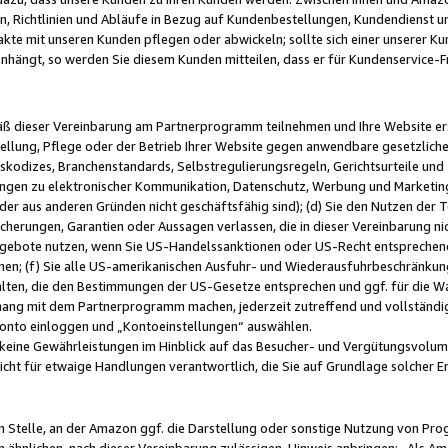
, Richtlinien und Abläufe in Bezug auf Kundenbestellungen, Kundendienst 
kte mit unseren Kunden pflegen oder abwickeln; sollte sich einer unserer Ku
nhängt, so werden Sie diesem Kunden mitteilen, dass er für Kundenservic
emäß dieser Vereinbarung am Partnerprogramm teilnehmen und Ihre Website er
ellung, Pflege oder der Betrieb Ihrer Website gegen anwendbare gesetzlich
skodizes, Branchenstandards, Selbstregulierungsregeln, Gerichtsurteile und 
ngen zu elektronischer Kommunikation, Datenschutz, Werbung und Marketing)
 oder aus anderen Gründen nicht geschäftsfähig sind); (d) Sie den Nutzen de
cherungen, Garantien oder Aussagen verlassen, die in dieser Vereinbarung nich
gebote nutzen, wenn Sie US-Handelssanktionen oder US-Recht entsprechen
men; (f) Sie alle US-amerikanischen Ausfuhr- und Wiederausfuhrbeschränkun
ten, die den Bestimmungen der US-Gesetze entsprechen und ggf. für die Wa
hang mit dem Partnerprogramm machen, jederzeit zutreffend und vollständig 
 Konto einloggen und „Kontoeinstellungen“ auswählen.
keine Gewährleistungen im Hinblick auf das Besucher- und Vergütungsvolu
icht für etwaige Handlungen verantwortlich, die Sie auf Grundlage solcher
en Stelle, an der Amazon ggf. die Darstellung oder sonstige Nutzung von Pr
 ähnlichen, nach dieser Vereinbarung zulässigen, Hinweis anbringen: „Als Ama