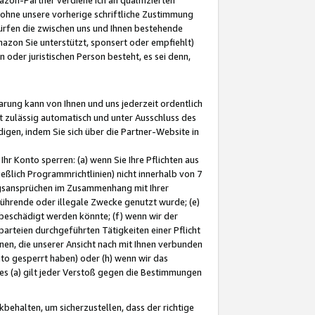
ohne unsere vorherige schriftliche Zustimmung
ürfen die zwischen uns und Ihnen bestehende
mazon Sie unterstützt, sponsert oder empfiehlt)
oder juristischen Person besteht, es sei denn,
arung kann von Ihnen und uns jederzeit ordentlich
t zulässig automatisch und unter Ausschluss des
gen, indem Sie sich über die Partner-Website in
hr Konto sperren: (a) wenn Sie Ihre Pflichten aus
eßlich Programmrichtlinien) nicht innerhalb von 7
ngsansprüchen im Zusammenhang mit Ihrer
ührende oder illegale Zwecke genutzt wurde; (e)
eschädigt werden könnte; (f) wenn wir der
rteien durchgeführten Tätigkeiten einer Pflicht
nen, die unserer Ansicht nach mit Ihnen verbunden
nto gesperrt haben) oder (h) wenn wir das
 (a) gilt jeder Verstoß gegen die Bestimmungen
ehalten, um sicherzustellen, dass der richtige