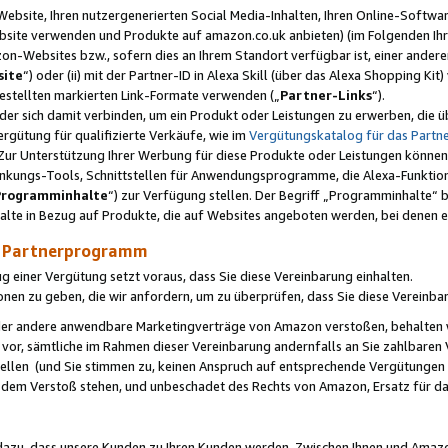
ebsite, Ihren nutzergenerierten Social Media-Inhalten, Ihren Online-Softwar
ebsite verwenden und Produkte auf amazon.co.uk anbieten) (im Folgenden Ihr
-Websites bzw., sofern dies an Ihrem Standort verfügbar ist, einer ander
ite
“) oder (ii) mit der Partner-ID in Alexa Skill (über das Alexa Shopping Ki
estellten markierten Link-Formate verwenden („
Partner-Links
“).
oder sich damit verbinden, um ein Produkt oder Leistungen zu erwerben, di
gütung für qualifizierte Verkäufe, wie im
Vergütungskatalog für das Part
Zur Unterstützung Ihrer Werbung für diese Produkte oder Leistungen können w
linkungs-Tools, Schnittstellen für Anwendungsprogramme, die Alexa-Funktion
Programminhalte
“) zur Verfügung stellen. Der Begriff „Programminhalte“ be
halte in Bezug auf Produkte, die auf Websites angeboten werden, bei denen 
as Partnerprogramm
einer Vergütung setzt voraus, dass Sie diese Vereinbarung einhalten.
ionen zu geben, die wir anfordern, um zu überprüfen, dass Sie diese Vereinba
oder andere anwendbare Marketingverträge von Amazon verstoßen, behalten w
 vor, sämtliche im Rahmen dieser Vereinbarung andernfalls an Sie zahlbare
tellen (und Sie stimmen zu, keinen Anspruch auf entsprechende Vergütungen
 dem Verstoß stehen, und unbeschadet des Rechts von Amazon, Ersatz für 
azu, dass unsere Kunden zu Ihren Kunden werden. Zwischen Ihnen und Amaz