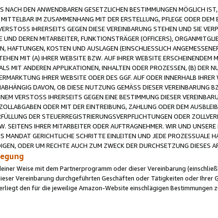
 NACH DEN ANWENDBAREN GESETZLICHEN BESTIMMUNGEN MÖGLICH IST, S
MITTELBAR IM ZUSAMMENHANG MIT DER ERSTELLUNG, PFLEGE ODER DEM BE
ERSTOSS IHRERSEITS GEGEN DIESE VEREINBARUNG STEHEN UND SIE VERP
UND DEREN MITARBEITER, FUNKTIONSTRÄGER (OFFICERS), ORGANMITGLI
N, HAFTUNGEN, KOSTEN UND AUSLAGEN (EINSCHLIESSLICH ANGEMESSENE
HEN MIT (A) IHRER WEBSITE BZW. AUF IHRER WEBSITE ERSCHEINENDEM M
LS MIT ANDEREN APPLIKATIONEN, INHALTEN ODER PROZESSEN, (B) DER 
RMARKTUNG IHRER WEBSITE ODER DES GGF. AUF ODER INNERHALB IHRER W
ABHÄNGIG DAVON, OB DIESE NUTZUNG GEMÄSS DIESER VEREINBARUNG B
EINEM VERSTOSS IHRERSEITS GEGEN EINE BESTIMMUNG DIESER VEREINBARU
D ZOLLABGABEN ODER MIT DER EINTREIBUNG, ZAHLUNG ODER DEM AUSBLEI
FÜLLUNG DER STEUERREGISTRIERUNGSVERPFLICHTUNGEN ODER ZOLLVERPF
W. SEITENS IHRER MITARBEITER ODER AUFTRAGNEHMER. WIR UND UNSERE
ES MANDAT GERICHTLICHE SCHRITTE EINLEITEN UND JEDE PROZESSUALE 
GEN, ODER UM RECHTE AUCH ZUM ZWECK DER DURCHSETZUNG DIESES AR
ilegung
endeiner Weise mit dem Partnerprogramm oder dieser Vereinbarung (einschließl
ieser Vereinbarung durchgeführten Geschäften oder Tätigkeiten oder Ihrer 
iegt den für die jeweilige Amazon-Website einschlägigen Bestimmungen z