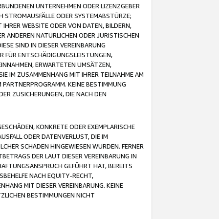
VERBUNDENEN UNTERNEHMEN ODER LIZENZGEBER
ICH STROMAUSFÄLLE ODER SYSTEMABSTÜRZE;
IHRER WEBSITE ODER VON DATEN, BILDERN,
ER ANDEREN NATÜRLICHEN ODER JURISTISCHEN
ESE SIND IN DIESER VEREINBARUNG
R FÜR ENTSCHÄDIGUNGSLEISTUNGEN,
EINNAHMEN, ERWARTETEN UMSÄTZEN,
SIE IM ZUSAMMENHANG MIT IHRER TEILNAHME AM
M PARTNERPROGRAMM. KEINE BESTIMMUNG
DER ZUSICHERUNGEN, DIE NACH DEN
GESCHÄDEN, KONKRETE ODER EXEMPLARISCHE
SFALL ODER DATENVERLUST, DIE IM
OLCHER SCHÄDEN HINGEWIESEN WURDEN. FERNER
BETRAGS DER LAUT DIESER VEREINBARUNG IN
HAFTUNGSANSPRUCH GEFÜHRT HAT, BEREITS
SBEHELFE NACH EQUITY-RECHT,
NHANG MIT DIESER VEREINBARUNG. KEINE
TZLICHEN BESTIMMUNGEN NICHT