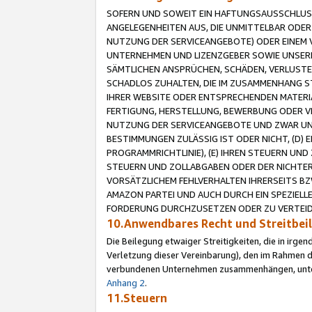
SOFERN UND SOWEIT EIN HAFTUNGSAUSSCHLUSS
ANGELEGENHEITEN AUS, DIE UNMITTELBAR ODER 
NUTZUNG DER SERVICEANGEBOTE) ODER EINEM V
UNTERNEHMEN UND LIZENZGEBER SOWIE UNSERE 
SÄMTLICHEN ANSPRÜCHEN, SCHÄDEN, VERLUSTE
SCHADLOS ZUHALTEN, DIE IM ZUSAMMENHANG STE
IHRER WEBSITE ODER ENTSPRECHENDEN MATERIA
FERTIGUNG, HERSTELLUNG, BEWERBUNG ODER VE
NUTZUNG DER SERVICEANGEBOTE UND ZWAR UN
BESTIMMUNGEN ZULÄSSIG IST ODER NICHT, (D) 
PROGRAMMRICHTLINIE), (E) IHREN STEUERN UN
STEUERN UND ZOLLABGABEN ODER DER NICHTER
VORSÄTZLICHEM FEHLVERHALTEN IHRERSEITS BZ
AMAZON PARTEI UND AUCH DURCH EIN SPEZIELL
FORDERUNG DURCHZUSETZEN ODER ZU VERTEIDI
10.Anwendbares Recht und Streitbe
Die Beilegung etwaiger Streitigkeiten, die in irg
Verletzung dieser Vereinbarung), den im Rahmen d
verbundenen Unternehmen zusammenhängen, unterl
Anhang 2
.
11.Steuern