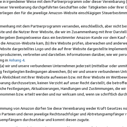
e in irgendeiner Weise mit dem Partnerprogramm oder dieser Vereinbarung (ei
ieser Vereinbarung durchgeführten Geschäften oder Tätigkeiten oder Ihrer 
liegen den für die jeweilige Amazon-Website einschlägigen Steuerbestim
mmenhang mit dem Partnerprogramm versenden, einschließlich, aber nicht be
site und die Nutzer Ihrer Website, die wir im Zusammenhang mit Ihrer Darst
itergeben (beispielsweise dass ein bestimmter Amazon-Kunde vor dem Kauf
uf die Amazon-Website kam, (b) Ihre Website prüfen, überwachen und anderwei
r Website dargestelltes Logo und die auf Ihrer Website dargestellte Impleme
reproduzieren, verbreiten und darstellen. Informationen darüber, wie wir per
ng in
Anhang 4
.
 (a) wir und unsere verbundenen Unternehmen jederzeit (mittelbar oder unmit
ng festgelegten Bedingungen abweichen, (b) wir und unsere verbundenen Unte
 Ähnlichkeit mit Ihrer Website aufweisen bzw. mit Ihrer Website im Wettbewer
barung durchzusetzen, keinen Verzicht auf unser Recht darstellt, die betrof
liche Festlegungen, Aktualisierungen, Handlungen und Zustimmungen, die wi
enommen bzw. erteilt werden und nur wirksam sind, wenn sie schriftlich dur
stimmung von Amazon dürfen Sie diese Vereinbarung weder Kraft Gesetzes no
die Parteien und deren jeweilige Rechtsnachfolger und Abtretungsempfänger 
ngsempfängern durchsetzbar und kommt diesen zugute.