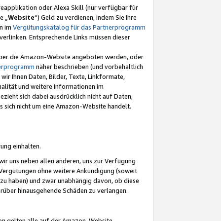
eapplikation oder Alexa Skill (nur verfügbar für
e „
Website
“) Geld zu verdienen, indem Sie Ihre
en im
Vergütungskatalog für das Partnerprogramm
t) verlinken. Entsprechende Links müssen dieser
e über die Amazon-Website angeboten werden, oder
nerprogramm
näher beschrieben (und vorbehaltlich
ir Ihnen Daten, Bilder, Texte, Linkformate,
alität und weitere Informationen im
zieht sich dabei ausdrücklich nicht auf Daten,
es sich nicht um eine Amazon-Website handelt.
rung einhalten.
ir uns neben allen anderen, uns zur Verfügung
n Vergütungen ohne weitere Ankündigung (soweit
 zu haben) und zwar unabhängig davon, ob diese
darüber hinausgehende Schäden zu verlangen.
on gelten alle auf der Amazon-Website