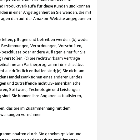
und Produktverkäufe für diese Kunden und können
nden in einer Angelegenheit an Sie wenden, die mit
e-Fragen den auf der Amazon-Website angegebenen
stellen, pflegen und betreiben werden; (b) weder
e Bestimmungen, Verordnungen, Vorschriften,
-beschlüsse oder andere Auflagen einer für Sie
 verstoßen; (c) Sie rechtswirksam Verträge
r Teilnahme am Partnerprogramm für sich selbst
t ausdrücklich enthalten sind; (e) Sie nicht am
den Handelssanktionen eines anderen Landes
gen und zutreffende nicht US-amerikanische
ren, Software, Technologie und Leistungen
sind. Sie können Ihre Angaben aktualisieren,
men, das Sie im Zusammenhang mit dem
 Erwartungen vornehmen.
ogramminhalten durch Sie genehmigt, klar und
zon-Partner verdiene ich an qualifizierten