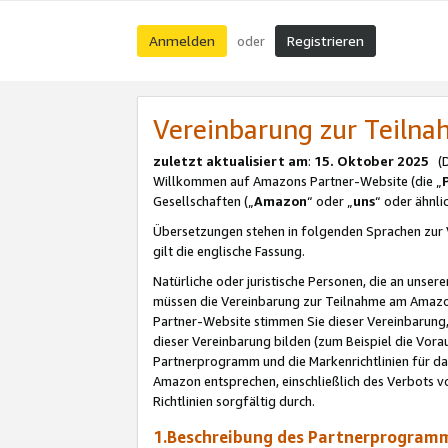
Anmelden
Registrieren
oder
Vereinbarung zur Teil
zuletzt aktualisiert am
:
15. Oktober 2025
(De
Willkommen auf Amazons Partner-Website (die „
Gesellschaften („
Amazon
“ oder „
uns
“ oder ähnl
Übersetzungen stehen in folgenden Sprachen zur 
gilt die englische Fassung.
Natürliche oder juristische Personen, die an uns
müssen die Vereinbarung zur Teilnahme am Amaz
Partner-Website stimmen Sie dieser Vereinbarung,
dieser Vereinbarung bilden (zum Beispiel die Vo
Partnerprogramm und die Markenrichtlinien für da
Amazon entsprechen, einschließlich des Verbots vo
Richtlinien sorgfältig durch.
1.Beschreibung des Partnerprogra