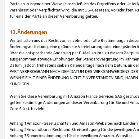
Parteien in irgendeiner Weise (einschließlich des Ergreifens oder Unt
veranlasst oder verpflichtet wird, die mit US-Gesetzen, Vorschriften,
für eine der Parteien dieser Vereinbarung gelten.
13.Änderungen
Wir behalten uns das Recht vor, einzelne oder alle Bestimmungen diese
Änderungsmitteilung, eine geänderte Vereinbarung oder eine geänderte 
über die entsprechende Änderung per E-Mail an Ihre zu diesem Zeitpun
ausgenommen etwaige Erhöhungen der Standardvergütung im Rahmen
Datum, jedoch frühestens sieben Kalendertage nach dem Datum, an de
PARTNERPROGRAMM NACH DEM DATUM DES WIRKSAMWERDENS DER Ä
WENN SIE MIT EINER ÄNDERUNG NICHT EINVERSTANDEN SIND, HABEN S
KÜNDIGEN.
Wenn Sie diese Vereinbarung mit Amazon France Services SAS geschlo
gelten zukünftige Änderungen an dieser Vereinbarung für Sie und Ama
Core S.à r.l. bezieht.
Anhang 1Amazon-Gesellschaften und Amazon-Websites nach Ländern
Anhang 2Anwendbares Recht und Streitbeilegung für die jeweiligen 
Anhang 3Steuerbestimmungen für die jeweiligen Amazon-Websites