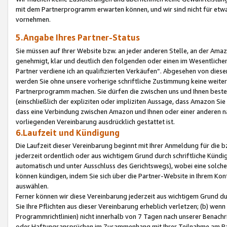
mit dem Partnerprogramm erwarten können, und wir sind nicht für etwa
vornehmen.
5.Angabe Ihres Partner-Status
Sie müssen auf Ihrer Website bzw. an jeder anderen Stelle, an der Am
genehmigt, klar und deutlich den folgenden oder einen im Wesentlichen
Partner verdiene ich an qualifizierten Verkäufen“. Abgesehen von die
werden Sie ohne unsere vorherige schriftliche Zustimmung keine weite
Partnerprogramm machen. Sie dürfen die zwischen uns und Ihnen best
(einschließlich der expliziten oder impliziten Aussage, dass Amazon Si
dass eine Verbindung zwischen Amazon und Ihnen oder einer anderen natü
vorliegenden Vereinbarung ausdrücklich gestattet ist.
6.Laufzeit und Kündigung
Die Laufzeit dieser Vereinbarung beginnt mit Ihrer Anmeldung für die 
jederzeit ordentlich oder aus wichtigem Grund durch schriftliche Kündi
automatisch und unter Ausschluss des Gerichtswegs), wobei eine solch
können kündigen, indem Sie sich über die Partner-Website in Ihrem Ko
auswählen.
Ferner können wir diese Vereinbarung jederzeit aus wichtigem Grund dur
Sie Ihre Pflichten aus dieser Vereinbarung erheblich verletzen; (b) wen
Programmrichtlinien) nicht innerhalb von 7 Tagen nach unserer Benachr
oder Haftungsansprüchen im Zusammenhang mit Ihrer Teilnahme am Pa