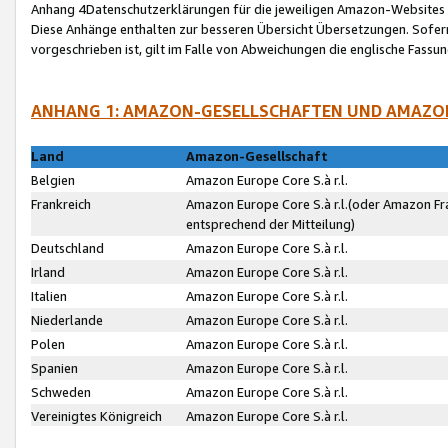
Anhang 4Datenschutzerklärungen für die jeweiligen Amazon-Websites
Diese Anhänge enthalten zur besseren Übersicht Übersetzungen. Sofe
vorgeschrieben ist, gilt im Falle von Abweichungen die englische Fass
ANHANG 1: AMAZON-GESELLSCHAFTEN UND AMAZO
Land
Amazon-Gesellschaft
Belgien
Amazon Europe Core S.à r.l.
Frankreich
Amazon Europe Core S.à r.l.(oder Amazon Fr
entsprechend der Mitteilung)
Deutschland
Amazon Europe Core S.à r.l.
Irland
Amazon Europe Core S.à r.l.
Italien
Amazon Europe Core S.à r.l.
Niederlande
Amazon Europe Core S.à r.l.
Polen
Amazon Europe Core S.à r.l.
Spanien
Amazon Europe Core S.à r.l.
Schweden
Amazon Europe Core S.à r.l.
Vereinigtes Königreich
Amazon Europe Core S.à r.l.