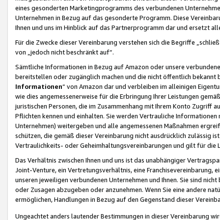
eines gesonderten Marketingprogramms des verbundenen Unternehmens
Unternehmen in Bezug auf das gesonderte Programm. Diese Vereinbarung
Ihnen und uns im Hinblick auf das Partnerprogramm dar und ersetzt al
Für die Zwecke dieser Vereinbarung verstehen sich die Begriffe „schließ
von „jedoch nicht beschränkt auf“.
Sämtliche Informationen in Bezug auf Amazon oder unsere verbunde
bereitstellen oder zugänglich machen und die nicht öffentlich bekannt bz
Informationen
“ von Amazon dar und verbleiben im alleinigen Eigent
wie dies angemessenerweise für die Erbringung Ihrer Leistungen gemäß d
juristischen Personen, die im Zusammenhang mit Ihrem Konto Zugriff au
Pflichten kennen und einhalten. Sie werden Vertrauliche Informationen 
Unternehmen) weitergeben und alle angemessenen Maßnahmen ergreifen
schützen, die gemäß dieser Vereinbarung nicht ausdrücklich zulässig is
Vertraulichkeits- oder Geheimhaltungsvereinbarungen und gilt für die
Das Verhältnis zwischen Ihnen und uns ist das unabhängiger Vertragspa
Joint-Venture, ein Vertretungsverhältnis, eine Franchisevereinbarung, 
unseren jeweiligen verbundenen Unternehmen und Ihnen. Sie sind ni
oder Zusagen abzugeben oder anzunehmen. Wenn Sie eine andere natürli
ermöglichen, Handlungen in Bezug auf den Gegenstand dieser Vereinbar
Ungeachtet anders lautender Bestimmungen in dieser Vereinbarung wird