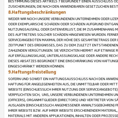
BESTIMMUNG DIESES ARTIKELS 7 BEGRÜNDET EINEN AUSSCHLUSS 
ZUSICHERUNGEN, DIE NACH DEN ANWENDBAREN GESETZLICHEN BE
8.Haftungsbeschränkungen
WEDER WIR NOCH UNSERE VERBUNDENEN UNTERNEHMEN ODER LIZEN
ODER EXEMPLARISCHE SCHÄDEN ODER SCHÄDEN AUFGRUND ENTGANG
NUTZUNGSAUSFALL ODER DATENVERLUST, DIE IM ZUSAMMENHANG MI
DES AUFTRETENS SOLCHER SCHÄDEN HINGEWIESEN WURDEN. FERN
SERVICEANGEBOTEN MAXIMAL DER HÖHE DES GESAMTBETRAGS DER 
ZEITPUNKT DES EREIGNISSES, DAS ZU DEM ZULETZT ENTSTANDENE
ZAHLENDEN VERGÜTUNGEN. SIE VERZICHTEN HIERMIT AUF ETWAIGE 
AUF ERFÜLLUNGSKLAGE, UNTERLASSUNGSKLAGE ODER ANDERE RECHT
DIESES ABSATZES BEGRÜNDET EINE EINSCHRÄNKUNG VON HAFTUNG
EINGESCHRÄNKT WERDEN KÖNNEN.
9.Haftungsfreistellung
SOFERN UND SOWEIT EIN HAFTUNGSAUSSCHLUSS NACH DEN ANWENDB
HAFTUNG FÜR ANGELEGENHEITEN AUS, DIE UNMITTELBAR ODER MITT
WEBSITE (EINSCHLIESSLICH IHRER NUTZUNG DER SERVICEANGEBOTE)
VERPFLICHTEN SICH, UNS, UNSERE VERBUNDENEN UNTERNEHMEN UN
(OFFICERS), ORGANMITGLIEDER (DIRECTORS) UND VERTRETER VON 
AUSLAGEN (EINSCHLIESSLICH ANGEMESSENER ANWALTSGEBÜHREN) FR
IHRER WEBSITE BZW. AUF IHRER WEBSITE ERSCHEINENDEM MATERIAL
MATERIALS MIT ANDEREN APPLIKATIONEN, INHALTEN ODER PROZESSE