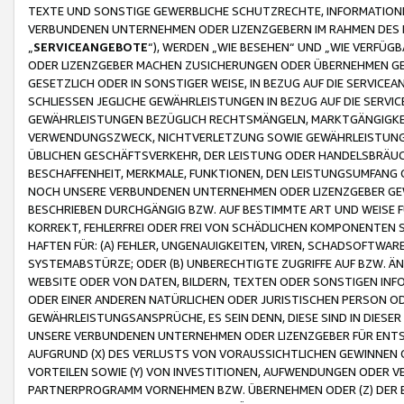
TEXTE UND SONSTIGE GEWERBLICHE SCHUTZRECHTE, INFORMATIONE
VERBUNDENEN UNTERNEHMEN ODER LIZENZGEBERN IM RAHMEN DES
„
SERVICEANGEBOTE
“), WERDEN „WIE BESEHEN“ UND „WIE VERFÜ
ODER LIZENZGEBER MACHEN ZUSICHERUNGEN ODER ÜBERNEHMEN GEW
GESETZLICH ODER IN SONSTIGER WEISE, IN BEZUG AUF DIE SERVI
SCHLIESSEN JEGLICHE GEWÄHRLEISTUNGEN IN BEZUG AUF DIE SERVI
GEWÄHRLEISTUNGEN BEZÜGLICH RECHTSMÄNGELN, MARKTGÄNGIGKEIT
VERWENDUNGSZWECK, NICHTVERLETZUNG SOWIE GEWÄHRLEISTUNGEN 
ÜBLICHEN GESCHÄFTSVERKEHR, DER LEISTUNG ODER HANDELSBRÄUCH
BESCHAFFENHEIT, MERKMALE, FUNKTIONEN, DEN LEISTUNGSUMFANG 
NOCH UNSERE VERBUNDENEN UNTERNEHMEN ODER LIZENZGEBER GEWÄ
BESCHRIEBEN DURCHGÄNGIG BZW. AUF BESTIMMTE ART UND WEISE
KORREKT, FEHLERFREI ODER FREI VON SCHÄDLICHEN KOMPONENTEN
HAFTEN FÜR: (A) FEHLER, UNGENAUIGKEITEN, VIREN, SCHADSOFTW
SYSTEMABSTÜRZE; ODER (B) UNBERECHTIGTE ZUGRIFFE AUF BZW. 
WEBSITE ODER VON DATEN, BILDERN, TEXTEN ODER SONSTIGEN INF
ODER EINER ANDEREN NATÜRLICHEN ODER JURISTISCHEN PERSON OD
GEWÄHRLEISTUNGSANSPRÜCHE, ES SEIN DENN, DIESE SIND IN DIES
UNSERE VERBUNDENEN UNTERNEHMEN ODER LIZENZGEBER FÜR EN
AUFGRUND (X) DES VERLUSTS VON VORAUSSICHTLICHEN GEWINNEN
VORTEILEN SOWIE (Y) VON INVESTITIONEN, AUFWENDUNGEN ODER VE
PARTNERPROGRAMM VORNEHMEN BZW. ÜBERNEHMEN ODER (Z) DER 