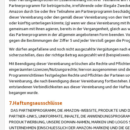
Partnerprogramm für betrügerische, irreführende oder illegale Zwecke
Amazon durch Sie oder Ihre Teilnahme am Partnerprogramm beschädig
dieser Vereinbarung oder den gemäß dieser Vereinbarung von den Vertr
oder künftig unterliegen könnte; (g) wenn wir diese Vereinbarung mit I
gemeinsam mit Ihnen agieren, bereits in der Vergangenheit, gleich aus
das Partnerprogramm in der allgemein angebotenen Form beenden. Vors
gegen die Bestimmungen der Ziffer 5 und jeder Verstoß gegen die Prog
Wir dürfen angefallene und noch nicht ausgezahlte Vergütungen nach 
sicherzustellen, dass der richtige Betrag ausgezahlt wird (beispielsw
Mit Beendigung dieser Vereinbarung erlöschen alle Rechte und Pflichte
eingeräumten Lizenzen/Nutzungsrechte; hiervon ausgenommen sind die in 
Programmrichtlinien festgelegten Rechte und Pflichten der Parteien sow
Vereinbarung, die nach Beendigung dieser Vereinbarung fortbestehen. D
entstandenen Verbindlichkeiten aus dieser Vereinbarung und der Haft
begangen wurde.
7.Haftungsausschlüsse
DAS PARTNERPROGRAMM, DIE AMAZON-WEBSITE, PRODUKTE UND DI
PARTNER-LINKS, LINKFORMATE, INHALTE, DIE ANWENDUNGSPROGR
PRODUKTWERBUNG, UNSERE DOMAIN-NAMEN, MARKEN UND LOGOS S
UNTERNEHMEN (EINSCHLIESSLICH DER AMAZON-MARKEN) UND DIE GE