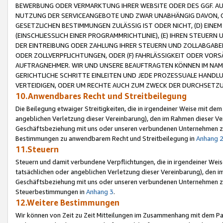
BEWERBUNG ODER VERMARKTUNG IHRER WEBSITE ODER DES GGF. AUF 
NUTZUNG DER SERVICEANGEBOTE UND ZWAR UNABHÄNGIG DAVON, O
GESETZLICHEN BESTIMMUNGEN ZULÄSSIG IST ODER NICHT, (D) EINE
(EINSCHLIESSLICH EINER PROGRAMMRICHTLINIE), (E) IHREN STEUER
DER EINTREIBUNG ODER ZAHLUNG IHRER STEUERN UND ZOLLABGAB
ODER ZOLLVERPFLICHTUNGEN, ODER (F) FAHRLÄSSIGKEIT ODER VORS
AUFTRAGNEHMER. WIR UND UNSERE BEAUFTRAGTEN KÖNNEN IM NAME
GERICHTLICHE SCHRITTE EINLEITEN UND JEDE PROZESSUALE HAND
VERTEIDIGEN, ODER UM RECHTE AUCH ZUM ZWECK DER DURCHSETZU
10.Anwendbares Recht und Streitbeilegung
Die Beilegung etwaiger Streitigkeiten, die in irgendeiner Weise mit de
angeblichen Verletzung dieser Vereinbarung), den im Rahmen dieser Ve
Geschäftsbeziehung mit uns oder unseren verbundenen Unternehmen zu
Bestimmungen zu anwendbarem Recht und Streitbeilegung in
Anhang 
11.Steuern
Steuern und damit verbundene Verpflichtungen, die in irgendeiner Wei
tatsächlichen oder angeblichen Verletzung dieser Vereinbarung), den 
Geschäftsbeziehung mit uns oder unseren verbundenen Unternehmen z
Steuerbestimmungen in
Anhang 3
.
12.Weitere Bestimmungen
Wir können von Zeit zu Zeit Mitteilungen im Zusammenhang mit dem Par