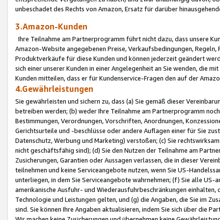
unbeschadet des Rechts von Amazon, Ersatz für darüber hinausgehen
3.Amazon-Kunden
Ihre Teilnahme am Partnerprogramm führt nicht dazu, dass unsere Kun
Amazon-Website angegebenen Preise, Verkaufsbedingungen, Regeln, Ri
Produktverkäufe für diese Kunden und können jederzeit geändert werde
sich einer unserer Kunden in einer Angelegenheit an Sie wenden, die 
Kunden mitteilen, dass er für Kundenservice-Fragen den auf der Ama
4.Gewährleistungen
Sie gewährleisten und sichern zu, dass (a) Sie gemäß dieser Vereinba
betreiben werden; (b) weder Ihre Teilnahme am Partnerprogramm noch d
Bestimmungen, Verordnungen, Vorschriften, Anordnungen, Konzessionen,
Gerichtsurteile und -beschlüsse oder andere Auflagen einer für Sie zu
Datenschutz, Werbung und Marketing) verstoßen; (c) Sie rechtswirksam 
nicht geschäftsfähig sind); (d) Sie den Nutzen der Teilnahme am Partne
Zusicherungen, Garantien oder Aussagen verlassen, die in dieser Verein
teilnehmen und keine Serviceangebote nutzen, wenn Sie US-Handelssa
unterliegen, in dem Sie Serviceangebote wahrnehmen; (f) Sie alle US
amerikanische Ausfuhr- und Wiederausfuhrbeschränkungen einhalten, 
Technologie und Leistungen gelten, und (g) die Angaben, die Sie im 
sind. Sie können Ihre Angaben aktualisieren, indem Sie sich über die 
Wir machen keine Zusicherungen und übernehmen keine Gewährleistun