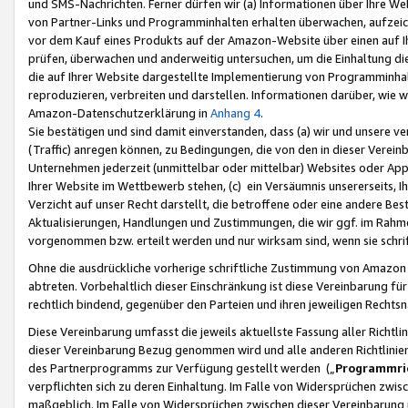
und SMS-Nachrichten. Ferner dürfen wir (a) Informationen über Ihre We
von Partner-Links und Programminhalten erhalten überwachen, aufzei
vor dem Kauf eines Produkts auf der Amazon-Website über einen auf Ih
prüfen, überwachen und anderweitig untersuchen, um die Einhaltung dies
die auf Ihrer Website dargestellte Implementierung von Programminhalt
reproduzieren, verbreiten und darstellen. Informationen darüber, wie w
Amazon-Datenschutzerklärung in
Anhang 4
.
Sie bestätigen und sind damit einverstanden, dass (a) wir und unsere 
(Traffic) anregen können, zu Bedingungen, die von den in dieser Vere
Unternehmen jederzeit (unmittelbar oder mittelbar) Websites oder Appl
Ihrer Website im Wettbewerb stehen, (c) ein Versäumnis unsererseits, I
Verzicht auf unser Recht darstellt, die betroffene oder eine andere B
Aktualisierungen, Handlungen und Zustimmungen, die wir ggf. im Rahme
vorgenommen bzw. erteilt werden und nur wirksam sind, wenn sie schri
Ohne die ausdrückliche vorherige schriftliche Zustimmung von Amazon
abtreten. Vorbehaltlich dieser Einschränkung ist diese Vereinbarung f
rechtlich bindend, gegenüber den Parteien und ihren jeweiligen Rech
Diese Vereinbarung umfasst die jeweils aktuellste Fassung aller Richtli
dieser Vereinbarung Bezug genommen wird und alle anderen Richtlinie
des Partnerprogramms zur Verfügung gestellt werden („
Programmric
verpflichten sich zu deren Einhaltung. Im Falle von Widersprüchen zwi
maßgeblich. Im Falle von Widersprüchen zwischen dieser Vereinbarun