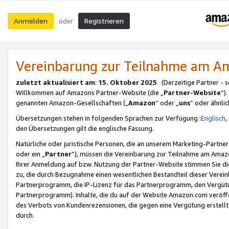
Anmelden
Registrieren
oder
Vereinbarung zur Teilnahme am 
zuletzt aktualisiert am
:
15. Oktober 2025
(Derzeitige Partner - 
Willkommen auf Amazons Partner-Website (die „
Partner-Website
“)
genannten Amazon-Gesellschaften („
Amazon
“ oder „
uns
“ oder ähnli
Übersetzungen stehen in folgenden Sprachen zur Verfügung :
Englisch
,
den Übersetzungen gilt die englische Fassung.
Natürliche oder juristische Personen, die an unserem Marketing-Partn
oder ein „
Partner
“), müssen die Vereinbarung zur Teilnahme am Ama
Ihrer Anmeldung auf bzw. Nutzung der Partner-Website stimmen Sie die
zu, die durch Bezugnahme einen wesentlichen Bestandteil dieser Verei
Partnerprogramm, die IP-Lizenz für das Partnerprogramm, den Vergütu
Partnerprogramm). Inhalte, die du auf der Website Amazon.com veröffe
des Verbots von Kundenrezensionen, die gegen eine Vergütung erstellt, 
durch.