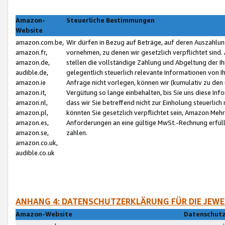
Amazon-
Steuerliche Bestimmungen
Website
amazon.com.be,
Wir dürfen in Bezug auf Beträge, auf deren Auszahlun
amazon.fr,
vornehmen, zu denen wir gesetzlich verpflichtet sind
amazon.de,
stellen die vollständige Zahlung und Abgeltung der 
audible.de,
gelegentlich steuerlich relevante Informationen von I
amazon.ie
Anfrage nicht vorlegen, können wir (kumulativ zu de
amazon.it,
Vergütung so lange einbehalten, bis Sie uns diese Inf
amazon.nl,
dass wir Sie betreffend nicht zur Einholung steuerlich 
amazon.pl,
könnten Sie gesetzlich verpflichtet sein, Amazon Meh
amazon.es,
Anforderungen an eine gültige MwSt.-Rechnung erfüllt
amazon.se,
zahlen.
amazon.co.uk,
audible.co.uk
ANHANG 4: DATENSCHUTZERKLÄRUNG FÜR DIE JEWE
Amazon-Website
Datenschutz