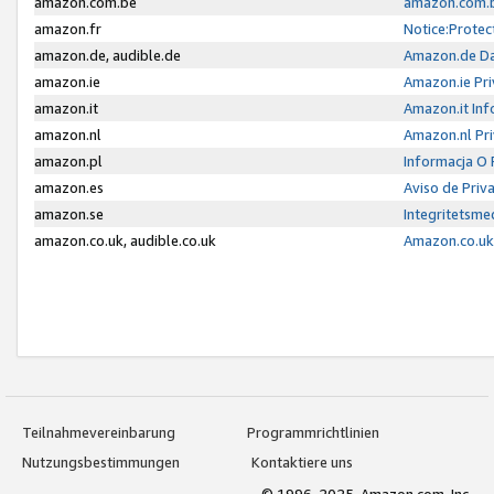
amazon.com.be
amazon.com.b
amazon.fr
Notice:Protec
amazon.de, audible.de
Amazon.de Da
amazon.ie
Amazon.ie Pri
amazon.it
Amazon.it Inf
amazon.nl
Amazon.nl Pri
amazon.pl
Informacja O
amazon.es
Aviso de Priv
amazon.se
Integritetsm
amazon.co.uk, audible.co.uk
Amazon.co.uk 
Teilnahmevereinbarung
Programmrichtlinien
Nutzungsbestimmungen
Kontaktiere uns