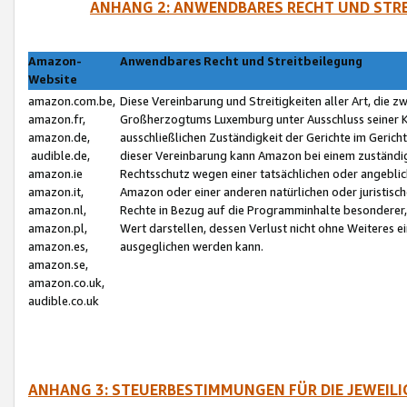
ANHANG 2: ANWENDBARES RECHT UND STRE
Amazon-
Anwendbares Recht und Streitbeilegung
Website
amazon.com.be,
Diese Vereinbarung und Streitigkeiten aller Art, die 
amazon.fr,
Großherzogtums Luxemburg unter Ausschluss seiner Kol
amazon.de,
ausschließlichen Zuständigkeit der Gerichte im Geri
audible.de,
dieser Vereinbarung kann Amazon bei einem zuständig
amazon.ie
Rechtsschutz wegen einer tatsächlichen oder angebli
amazon.it,
Amazon oder einer anderen natürlichen oder juristisc
amazon.nl,
Rechte in Bezug auf die Programminhalte besonderer,
amazon.pl,
Wert darstellen, dessen Verlust nicht ohne Weiteres e
amazon.es,
ausgeglichen werden kann.
amazon.se,
amazon.co.uk,
audible.co.uk
ANHANG 3: STEUERBESTIMMUNGEN FÜR DIE JEWEIL