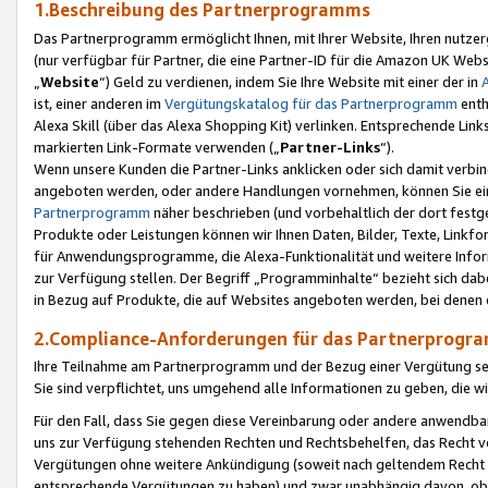
1.Beschreibung des Partnerprogramms
Das Partnerprogramm ermöglicht Ihnen, mit Ihrer Website, Ihren nutzer
(nur verfügbar für Partner, die eine Partner-ID für die Amazon UK We
„
Website
“) Geld zu verdienen, indem Sie Ihre Website mit einer der in
ist, einer anderen im
Vergütungskatalog für das Partnerprogramm
enth
Alexa Skill (über das Alexa Shopping Kit) verlinken. Entsprechende Lin
markierten Link-Formate verwenden („
Partner-Links
“).
Wenn unsere Kunden die Partner-Links anklicken oder sich damit verbi
angeboten werden, oder andere Handlungen vornehmen, können Sie eine
Partnerprogramm
näher beschrieben (und vorbehaltlich der dort festg
Produkte oder Leistungen können wir Ihnen Daten, Bilder, Texte, Linkfo
für Anwendungsprogramme, die Alexa-Funktionalität und weitere Inf
zur Verfügung stellen. Der Begriff „Programminhalte“ bezieht sich dabe
in Bezug auf Produkte, die auf Websites angeboten werden, bei denen 
2.Compliance-Anforderungen für das Partnerprog
Ihre Teilnahme am Partnerprogramm und der Bezug einer Vergütung setz
Sie sind verpflichtet, uns umgehend alle Informationen zu geben, die w
Für den Fall, dass Sie gegen diese Vereinbarung oder andere anwendba
uns zur Verfügung stehenden Rechten und Rechtsbehelfen, das Recht vo
Vergütungen ohne weitere Ankündigung (soweit nach geltendem Recht z
entsprechende Vergütungen zu haben) und zwar unabhängig davon, ob 