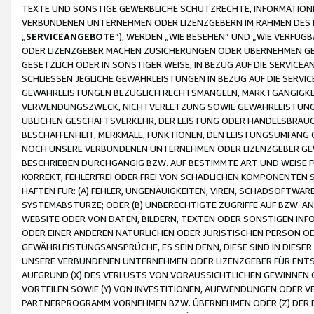
TEXTE UND SONSTIGE GEWERBLICHE SCHUTZRECHTE, INFORMATIONE
VERBUNDENEN UNTERNEHMEN ODER LIZENZGEBERN IM RAHMEN DES
„
SERVICEANGEBOTE
“), WERDEN „WIE BESEHEN“ UND „WIE VERFÜ
ODER LIZENZGEBER MACHEN ZUSICHERUNGEN ODER ÜBERNEHMEN GEW
GESETZLICH ODER IN SONSTIGER WEISE, IN BEZUG AUF DIE SERVI
SCHLIESSEN JEGLICHE GEWÄHRLEISTUNGEN IN BEZUG AUF DIE SERVI
GEWÄHRLEISTUNGEN BEZÜGLICH RECHTSMÄNGELN, MARKTGÄNGIGKEIT
VERWENDUNGSZWECK, NICHTVERLETZUNG SOWIE GEWÄHRLEISTUNGEN 
ÜBLICHEN GESCHÄFTSVERKEHR, DER LEISTUNG ODER HANDELSBRÄUCH
BESCHAFFENHEIT, MERKMALE, FUNKTIONEN, DEN LEISTUNGSUMFANG 
NOCH UNSERE VERBUNDENEN UNTERNEHMEN ODER LIZENZGEBER GEWÄ
BESCHRIEBEN DURCHGÄNGIG BZW. AUF BESTIMMTE ART UND WEISE
KORREKT, FEHLERFREI ODER FREI VON SCHÄDLICHEN KOMPONENTEN
HAFTEN FÜR: (A) FEHLER, UNGENAUIGKEITEN, VIREN, SCHADSOFTW
SYSTEMABSTÜRZE; ODER (B) UNBERECHTIGTE ZUGRIFFE AUF BZW. 
WEBSITE ODER VON DATEN, BILDERN, TEXTEN ODER SONSTIGEN INF
ODER EINER ANDEREN NATÜRLICHEN ODER JURISTISCHEN PERSON OD
GEWÄHRLEISTUNGSANSPRÜCHE, ES SEIN DENN, DIESE SIND IN DIES
UNSERE VERBUNDENEN UNTERNEHMEN ODER LIZENZGEBER FÜR EN
AUFGRUND (X) DES VERLUSTS VON VORAUSSICHTLICHEN GEWINNEN
VORTEILEN SOWIE (Y) VON INVESTITIONEN, AUFWENDUNGEN ODER VE
PARTNERPROGRAMM VORNEHMEN BZW. ÜBERNEHMEN ODER (Z) DER 