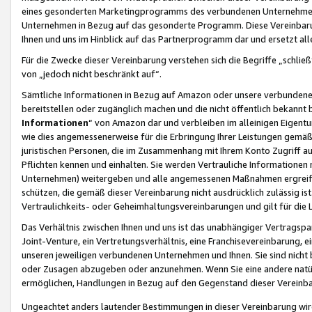
eines gesonderten Marketingprogramms des verbundenen Unternehmens
Unternehmen in Bezug auf das gesonderte Programm. Diese Vereinbarung
Ihnen und uns im Hinblick auf das Partnerprogramm dar und ersetzt al
Für die Zwecke dieser Vereinbarung verstehen sich die Begriffe „schließ
von „jedoch nicht beschränkt auf“.
Sämtliche Informationen in Bezug auf Amazon oder unsere verbunde
bereitstellen oder zugänglich machen und die nicht öffentlich bekannt bz
Informationen
“ von Amazon dar und verbleiben im alleinigen Eigent
wie dies angemessenerweise für die Erbringung Ihrer Leistungen gemäß d
juristischen Personen, die im Zusammenhang mit Ihrem Konto Zugriff au
Pflichten kennen und einhalten. Sie werden Vertrauliche Informationen 
Unternehmen) weitergeben und alle angemessenen Maßnahmen ergreifen
schützen, die gemäß dieser Vereinbarung nicht ausdrücklich zulässig is
Vertraulichkeits- oder Geheimhaltungsvereinbarungen und gilt für die
Das Verhältnis zwischen Ihnen und uns ist das unabhängiger Vertragspa
Joint-Venture, ein Vertretungsverhältnis, eine Franchisevereinbarung, 
unseren jeweiligen verbundenen Unternehmen und Ihnen. Sie sind ni
oder Zusagen abzugeben oder anzunehmen. Wenn Sie eine andere natürli
ermöglichen, Handlungen in Bezug auf den Gegenstand dieser Vereinbar
Ungeachtet anders lautender Bestimmungen in dieser Vereinbarung wird