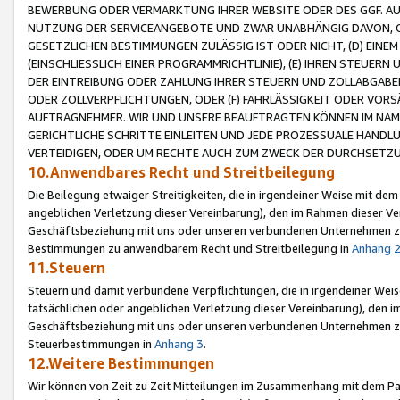
BEWERBUNG ODER VERMARKTUNG IHRER WEBSITE ODER DES GGF. AUF 
NUTZUNG DER SERVICEANGEBOTE UND ZWAR UNABHÄNGIG DAVON, O
GESETZLICHEN BESTIMMUNGEN ZULÄSSIG IST ODER NICHT, (D) EINE
(EINSCHLIESSLICH EINER PROGRAMMRICHTLINIE), (E) IHREN STEUER
DER EINTREIBUNG ODER ZAHLUNG IHRER STEUERN UND ZOLLABGAB
ODER ZOLLVERPFLICHTUNGEN, ODER (F) FAHRLÄSSIGKEIT ODER VORS
AUFTRAGNEHMER. WIR UND UNSERE BEAUFTRAGTEN KÖNNEN IM NAME
GERICHTLICHE SCHRITTE EINLEITEN UND JEDE PROZESSUALE HAND
VERTEIDIGEN, ODER UM RECHTE AUCH ZUM ZWECK DER DURCHSETZU
10.Anwendbares Recht und Streitbeilegung
Die Beilegung etwaiger Streitigkeiten, die in irgendeiner Weise mit de
angeblichen Verletzung dieser Vereinbarung), den im Rahmen dieser Ve
Geschäftsbeziehung mit uns oder unseren verbundenen Unternehmen zu
Bestimmungen zu anwendbarem Recht und Streitbeilegung in
Anhang 
11.Steuern
Steuern und damit verbundene Verpflichtungen, die in irgendeiner Wei
tatsächlichen oder angeblichen Verletzung dieser Vereinbarung), den 
Geschäftsbeziehung mit uns oder unseren verbundenen Unternehmen z
Steuerbestimmungen in
Anhang 3
.
12.Weitere Bestimmungen
Wir können von Zeit zu Zeit Mitteilungen im Zusammenhang mit dem Par