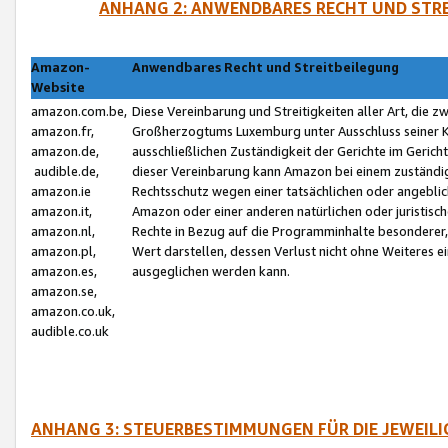
ANHANG 2: ANWENDBARES RECHT UND STRE
Amazon-
Anwendbares Recht und Streitbeilegung
Website
amazon.com.be,
Diese Vereinbarung und Streitigkeiten aller Art, die 
amazon.fr,
Großherzogtums Luxemburg unter Ausschluss seiner Kol
amazon.de,
ausschließlichen Zuständigkeit der Gerichte im Geri
audible.de,
dieser Vereinbarung kann Amazon bei einem zuständig
amazon.ie
Rechtsschutz wegen einer tatsächlichen oder angebli
amazon.it,
Amazon oder einer anderen natürlichen oder juristisc
amazon.nl,
Rechte in Bezug auf die Programminhalte besonderer,
amazon.pl,
Wert darstellen, dessen Verlust nicht ohne Weiteres e
amazon.es,
ausgeglichen werden kann.
amazon.se,
amazon.co.uk,
audible.co.uk
ANHANG 3: STEUERBESTIMMUNGEN FÜR DIE JEWEIL