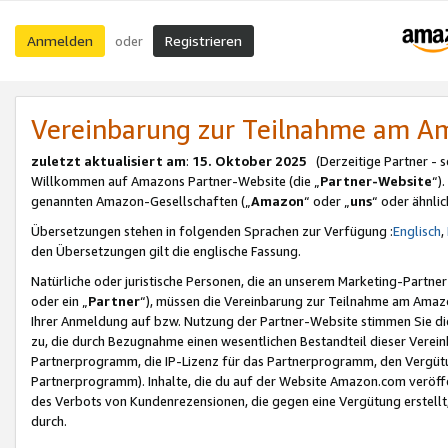
Anmelden
Registrieren
oder
Vereinbarung zur Teilnahme am 
zuletzt aktualisiert am
:
15. Oktober 2025
(Derzeitige Partner - 
Willkommen auf Amazons Partner-Website (die „
Partner-Website
“)
genannten Amazon-Gesellschaften („
Amazon
“ oder „
uns
“ oder ähnli
Übersetzungen stehen in folgenden Sprachen zur Verfügung :
Englisch
,
den Übersetzungen gilt die englische Fassung.
Natürliche oder juristische Personen, die an unserem Marketing-Partn
oder ein „
Partner
“), müssen die Vereinbarung zur Teilnahme am Ama
Ihrer Anmeldung auf bzw. Nutzung der Partner-Website stimmen Sie die
zu, die durch Bezugnahme einen wesentlichen Bestandteil dieser Verei
Partnerprogramm, die IP-Lizenz für das Partnerprogramm, den Vergütu
Partnerprogramm). Inhalte, die du auf der Website Amazon.com veröffe
des Verbots von Kundenrezensionen, die gegen eine Vergütung erstellt, 
durch.