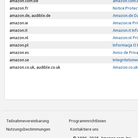
amazon.com.be
amazon.com.b
amazon.fr
Notice:Protec
amazon.de, audible.de
Amazon.de Da
amazon.ie
Amazon.ie Pri
amazon.it
Amazon.it Inf
amazon.nl
Amazon.nl Pri
amazon.pl
Informacja O
amazon.es
Aviso de Priv
amazon.se
Integritetsm
amazon.co.uk, audible.co.uk
Amazon.co.uk 
Teilnahmevereinbarung
Programmrichtlinien
Nutzungsbestimmungen
Kontaktiere uns