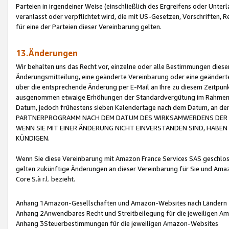
Parteien in irgendeiner Weise (einschließlich des Ergreifens oder Unt
veranlasst oder verpflichtet wird, die mit US-Gesetzen, Vorschriften,
für eine der Parteien dieser Vereinbarung gelten.
13.Änderungen
Wir behalten uns das Recht vor, einzelne oder alle Bestimmungen diese
Änderungsmitteilung, eine geänderte Vereinbarung oder eine geänderte 
über die entsprechende Änderung per E-Mail an Ihre zu diesem Zeitpun
ausgenommen etwaige Erhöhungen der Standardvergütung im Rahmen
Datum, jedoch frühestens sieben Kalendertage nach dem Datum, an de
PARTNERPROGRAMM NACH DEM DATUM DES WIRKSAMWERDENS DER Ä
WENN SIE MIT EINER ÄNDERUNG NICHT EINVERSTANDEN SIND, HABEN S
KÜNDIGEN.
Wenn Sie diese Vereinbarung mit Amazon France Services SAS geschlo
gelten zukünftige Änderungen an dieser Vereinbarung für Sie und Ama
Core S.à r.l. bezieht.
Anhang 1Amazon-Gesellschaften und Amazon-Websites nach Ländern
Anhang 2Anwendbares Recht und Streitbeilegung für die jeweiligen 
Anhang 3Steuerbestimmungen für die jeweiligen Amazon-Websites