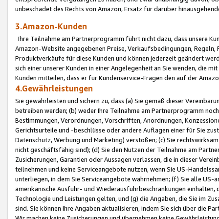
unbeschadet des Rechts von Amazon, Ersatz für darüber hinausgehen
3.Amazon-Kunden
Ihre Teilnahme am Partnerprogramm führt nicht dazu, dass unsere Kun
Amazon-Website angegebenen Preise, Verkaufsbedingungen, Regeln, Ri
Produktverkäufe für diese Kunden und können jederzeit geändert werde
sich einer unserer Kunden in einer Angelegenheit an Sie wenden, die 
Kunden mitteilen, dass er für Kundenservice-Fragen den auf der Ama
4.Gewährleistungen
Sie gewährleisten und sichern zu, dass (a) Sie gemäß dieser Vereinba
betreiben werden; (b) weder Ihre Teilnahme am Partnerprogramm noch d
Bestimmungen, Verordnungen, Vorschriften, Anordnungen, Konzessionen,
Gerichtsurteile und -beschlüsse oder andere Auflagen einer für Sie zu
Datenschutz, Werbung und Marketing) verstoßen; (c) Sie rechtswirksam 
nicht geschäftsfähig sind); (d) Sie den Nutzen der Teilnahme am Partne
Zusicherungen, Garantien oder Aussagen verlassen, die in dieser Verein
teilnehmen und keine Serviceangebote nutzen, wenn Sie US-Handelssa
unterliegen, in dem Sie Serviceangebote wahrnehmen; (f) Sie alle US
amerikanische Ausfuhr- und Wiederausfuhrbeschränkungen einhalten, 
Technologie und Leistungen gelten, und (g) die Angaben, die Sie im 
sind. Sie können Ihre Angaben aktualisieren, indem Sie sich über die 
Wir machen keine Zusicherungen und übernehmen keine Gewährleistun