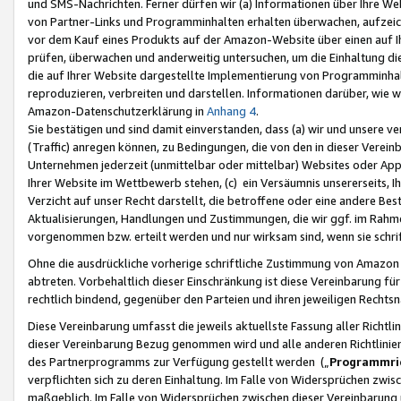
und SMS-Nachrichten. Ferner dürfen wir (a) Informationen über Ihre We
von Partner-Links und Programminhalten erhalten überwachen, aufzei
vor dem Kauf eines Produkts auf der Amazon-Website über einen auf Ih
prüfen, überwachen und anderweitig untersuchen, um die Einhaltung dies
die auf Ihrer Website dargestellte Implementierung von Programminhalt
reproduzieren, verbreiten und darstellen. Informationen darüber, wie w
Amazon-Datenschutzerklärung in
Anhang 4
.
Sie bestätigen und sind damit einverstanden, dass (a) wir und unsere 
(Traffic) anregen können, zu Bedingungen, die von den in dieser Vere
Unternehmen jederzeit (unmittelbar oder mittelbar) Websites oder Appl
Ihrer Website im Wettbewerb stehen, (c) ein Versäumnis unsererseits, I
Verzicht auf unser Recht darstellt, die betroffene oder eine andere B
Aktualisierungen, Handlungen und Zustimmungen, die wir ggf. im Rahme
vorgenommen bzw. erteilt werden und nur wirksam sind, wenn sie schri
Ohne die ausdrückliche vorherige schriftliche Zustimmung von Amazon
abtreten. Vorbehaltlich dieser Einschränkung ist diese Vereinbarung f
rechtlich bindend, gegenüber den Parteien und ihren jeweiligen Rech
Diese Vereinbarung umfasst die jeweils aktuellste Fassung aller Richtli
dieser Vereinbarung Bezug genommen wird und alle anderen Richtlinie
des Partnerprogramms zur Verfügung gestellt werden („
Programmric
verpflichten sich zu deren Einhaltung. Im Falle von Widersprüchen zwi
maßgeblich. Im Falle von Widersprüchen zwischen dieser Vereinbarun