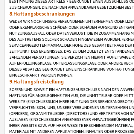
BESTIMMUNG DIESES ARTIKELS 7 BEGRÜNDET EINEN AUSSCHLUSS 
ZUSICHERUNGEN, DIE NACH DEN ANWENDBAREN GESETZLICHEN BE
8.Haftungsbeschränkungen
WEDER WIR NOCH UNSERE VERBUNDENEN UNTERNEHMEN ODER LIZEN
ODER EXEMPLARISCHE SCHÄDEN ODER SCHÄDEN AUFGRUND ENTGANG
NUTZUNGSAUSFALL ODER DATENVERLUST, DIE IM ZUSAMMENHANG MI
DES AUFTRETENS SOLCHER SCHÄDEN HINGEWIESEN WURDEN. FERN
SERVICEANGEBOTEN MAXIMAL DER HÖHE DES GESAMTBETRAGS DER 
ZEITPUNKT DES EREIGNISSES, DAS ZU DEM ZULETZT ENTSTANDENE
ZAHLENDEN VERGÜTUNGEN. SIE VERZICHTEN HIERMIT AUF ETWAIGE 
AUF ERFÜLLUNGSKLAGE, UNTERLASSUNGSKLAGE ODER ANDERE RECHT
DIESES ABSATZES BEGRÜNDET EINE EINSCHRÄNKUNG VON HAFTUNG
EINGESCHRÄNKT WERDEN KÖNNEN.
9.Haftungsfreistellung
SOFERN UND SOWEIT EIN HAFTUNGSAUSSCHLUSS NACH DEN ANWENDB
HAFTUNG FÜR ANGELEGENHEITEN AUS, DIE UNMITTELBAR ODER MITT
WEBSITE (EINSCHLIESSLICH IHRER NUTZUNG DER SERVICEANGEBOTE)
VERPFLICHTEN SICH, UNS, UNSERE VERBUNDENEN UNTERNEHMEN UN
(OFFICERS), ORGANMITGLIEDER (DIRECTORS) UND VERTRETER VON 
AUSLAGEN (EINSCHLIESSLICH ANGEMESSENER ANWALTSGEBÜHREN) FR
IHRER WEBSITE BZW. AUF IHRER WEBSITE ERSCHEINENDEM MATERIAL
MATERIALS MIT ANDEREN APPLIKATIONEN, INHALTEN ODER PROZESSE