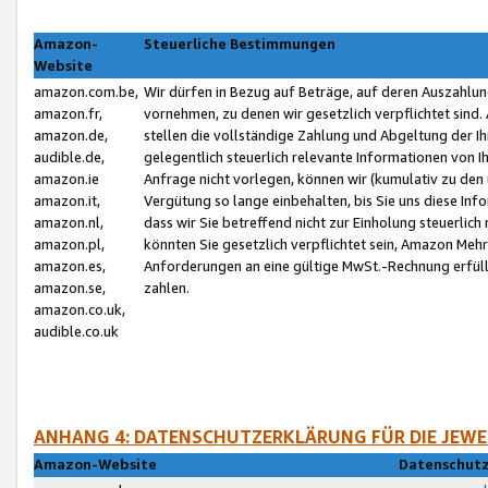
Amazon-
Steuerliche Bestimmungen
Website
amazon.com.be,
Wir dürfen in Bezug auf Beträge, auf deren Auszahlun
amazon.fr,
vornehmen, zu denen wir gesetzlich verpflichtet sind
amazon.de,
stellen die vollständige Zahlung und Abgeltung der 
audible.de,
gelegentlich steuerlich relevante Informationen von I
amazon.ie
Anfrage nicht vorlegen, können wir (kumulativ zu de
amazon.it,
Vergütung so lange einbehalten, bis Sie uns diese Inf
amazon.nl,
dass wir Sie betreffend nicht zur Einholung steuerlich 
amazon.pl,
könnten Sie gesetzlich verpflichtet sein, Amazon Meh
amazon.es,
Anforderungen an eine gültige MwSt.-Rechnung erfüllt
amazon.se,
zahlen.
amazon.co.uk,
audible.co.uk
ANHANG 4: DATENSCHUTZERKLÄRUNG FÜR DIE JEWE
Amazon-Website
Datenschutz