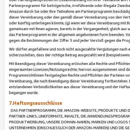
Partnerprogramm für betrügerische, irreführende oder illegale Zwecke
Amazon durch Sie oder Ihre Teilnahme am Partnerprogramm beschädig
dieser Vereinbarung oder den gemäß dieser Vereinbarung von den Vertr
oder künftig unterliegen könnte; (g) wenn wir diese Vereinbarung mit I
gemeinsam mit Ihnen agieren, bereits in der Vergangenheit, gleich aus
das Partnerprogramm in der allgemein angebotenen Form beenden. Vors
gegen die Bestimmungen der Ziffer 5 und jeder Verstoß gegen die Prog
Wir dürfen angefallene und noch nicht ausgezahlte Vergütungen nach 
sicherzustellen, dass der richtige Betrag ausgezahlt wird (beispielsw
Mit Beendigung dieser Vereinbarung erlöschen alle Rechte und Pflichte
eingeräumten Lizenzen/Nutzungsrechte; hiervon ausgenommen sind die in 
Programmrichtlinien festgelegten Rechte und Pflichten der Parteien sow
Vereinbarung, die nach Beendigung dieser Vereinbarung fortbestehen. D
entstandenen Verbindlichkeiten aus dieser Vereinbarung und der Haft
begangen wurde.
7.Haftungsausschlüsse
DAS PARTNERPROGRAMM, DIE AMAZON-WEBSITE, PRODUKTE UND DI
PARTNER-LINKS, LINKFORMATE, INHALTE, DIE ANWENDUNGSPROGR
PRODUKTWERBUNG, UNSERE DOMAIN-NAMEN, MARKEN UND LOGOS S
UNTERNEHMEN (EINSCHLIESSLICH DER AMAZON-MARKEN) UND DIE GE