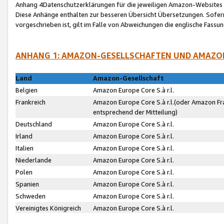
Anhang 4Datenschutzerklärungen für die jeweiligen Amazon-Websites
Diese Anhänge enthalten zur besseren Übersicht Übersetzungen. Sofe
vorgeschrieben ist, gilt im Falle von Abweichungen die englische Fass
ANHANG 1: AMAZON-GESELLSCHAFTEN UND AMAZO
Land
Amazon-Gesellschaft
Belgien
Amazon Europe Core S.à r.l.
Frankreich
Amazon Europe Core S.à r.l.(oder Amazon Fr
entsprechend der Mitteilung)
Deutschland
Amazon Europe Core S.à r.l.
Irland
Amazon Europe Core S.à r.l.
Italien
Amazon Europe Core S.à r.l.
Niederlande
Amazon Europe Core S.à r.l.
Polen
Amazon Europe Core S.à r.l.
Spanien
Amazon Europe Core S.à r.l.
Schweden
Amazon Europe Core S.à r.l.
Vereinigtes Königreich
Amazon Europe Core S.à r.l.