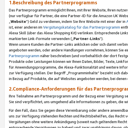
1.Beschreibung des Partnerprogramms
Das Partnerprogramm ermöglicht Ihnen, mit Ihrer Website, Ihren nutzer
(nur verfügbar für Partner, die eine Partner-ID für die Amazon UK We
„
Website
“) Geld zu verdienen, indem Sie Ihre Website mit einer der in
ist, einer anderen im
Vergütungskatalog für das Partnerprogramm
enth
Alexa Skill (über das Alexa Shopping Kit) verlinken. Entsprechende Lin
markierten Link-Formate verwenden („
Partner-Links
“).
Wenn unsere Kunden die Partner-Links anklicken oder sich damit verbi
angeboten werden, oder andere Handlungen vornehmen, können Sie eine
Partnerprogramm
näher beschrieben (und vorbehaltlich der dort festg
Produkte oder Leistungen können wir Ihnen Daten, Bilder, Texte, Linkfo
für Anwendungsprogramme, die Alexa-Funktionalität und weitere Inf
zur Verfügung stellen. Der Begriff „Programminhalte“ bezieht sich dabe
in Bezug auf Produkte, die auf Websites angeboten werden, bei denen 
2.Compliance-Anforderungen für das Partnerprog
Ihre Teilnahme am Partnerprogramm und der Bezug einer Vergütung setz
Sie sind verpflichtet, uns umgehend alle Informationen zu geben, die w
Für den Fall, dass Sie gegen diese Vereinbarung oder andere anwendba
uns zur Verfügung stehenden Rechten und Rechtsbehelfen, das Recht vo
Vergütungen ohne weitere Ankündigung (soweit nach geltendem Recht z
entsprechende Vergütungen zu haben) und zwar unabhängig davon, ob 