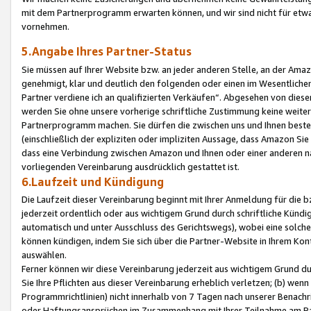
mit dem Partnerprogramm erwarten können, und wir sind nicht für etwa
vornehmen.
5.Angabe Ihres Partner-Status
Sie müssen auf Ihrer Website bzw. an jeder anderen Stelle, an der Am
genehmigt, klar und deutlich den folgenden oder einen im Wesentlichen
Partner verdiene ich an qualifizierten Verkäufen“. Abgesehen von die
werden Sie ohne unsere vorherige schriftliche Zustimmung keine weite
Partnerprogramm machen. Sie dürfen die zwischen uns und Ihnen best
(einschließlich der expliziten oder impliziten Aussage, dass Amazon Si
dass eine Verbindung zwischen Amazon und Ihnen oder einer anderen natü
vorliegenden Vereinbarung ausdrücklich gestattet ist.
6.Laufzeit und Kündigung
Die Laufzeit dieser Vereinbarung beginnt mit Ihrer Anmeldung für die 
jederzeit ordentlich oder aus wichtigem Grund durch schriftliche Kündi
automatisch und unter Ausschluss des Gerichtswegs), wobei eine solch
können kündigen, indem Sie sich über die Partner-Website in Ihrem Ko
auswählen.
Ferner können wir diese Vereinbarung jederzeit aus wichtigem Grund dur
Sie Ihre Pflichten aus dieser Vereinbarung erheblich verletzen; (b) wen
Programmrichtlinien) nicht innerhalb von 7 Tagen nach unserer Benachr
oder Haftungsansprüchen im Zusammenhang mit Ihrer Teilnahme am Pa