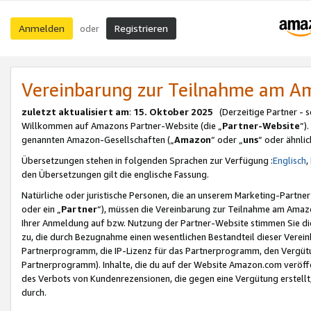
Anmelden
Registrieren
oder
Vereinbarung zur Teilnahme am 
zuletzt aktualisiert am
:
15. Oktober 2025
(Derzeitige Partner - 
Willkommen auf Amazons Partner-Website (die „
Partner-Website
“)
genannten Amazon-Gesellschaften („
Amazon
“ oder „
uns
“ oder ähnli
Übersetzungen stehen in folgenden Sprachen zur Verfügung :
Englisch
,
den Übersetzungen gilt die englische Fassung.
Natürliche oder juristische Personen, die an unserem Marketing-Partn
oder ein „
Partner
“), müssen die Vereinbarung zur Teilnahme am Ama
Ihrer Anmeldung auf bzw. Nutzung der Partner-Website stimmen Sie die
zu, die durch Bezugnahme einen wesentlichen Bestandteil dieser Verei
Partnerprogramm, die IP-Lizenz für das Partnerprogramm, den Vergütu
Partnerprogramm). Inhalte, die du auf der Website Amazon.com veröffe
des Verbots von Kundenrezensionen, die gegen eine Vergütung erstellt, 
durch.