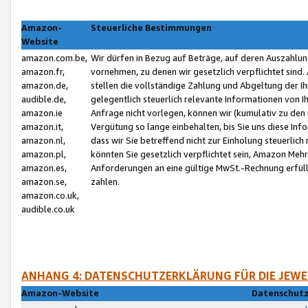
Amazon-
Steuerliche Bestimmungen
Website
amazon.com.be,
Wir dürfen in Bezug auf Beträge, auf deren Auszahlun
amazon.fr,
vornehmen, zu denen wir gesetzlich verpflichtet sind
amazon.de,
stellen die vollständige Zahlung und Abgeltung der 
audible.de,
gelegentlich steuerlich relevante Informationen von I
amazon.ie
Anfrage nicht vorlegen, können wir (kumulativ zu de
amazon.it,
Vergütung so lange einbehalten, bis Sie uns diese Inf
amazon.nl,
dass wir Sie betreffend nicht zur Einholung steuerlich 
amazon.pl,
könnten Sie gesetzlich verpflichtet sein, Amazon Meh
amazon.es,
Anforderungen an eine gültige MwSt.-Rechnung erfüllt
amazon.se,
zahlen.
amazon.co.uk,
audible.co.uk
ANHANG 4: DATENSCHUTZERKLÄRUNG FÜR DIE JEWE
Amazon-Website
Datenschutz