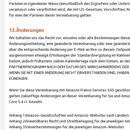
Parteien in irgendeiner Weise (einschließlich des Ergreifens oder Unt
veranlasst oder verpflichtet wird, die mit US-Gesetzen, Vorschriften,
für eine der Parteien dieser Vereinbarung gelten.
13.Änderungen
Wir behalten uns das Recht vor, einzelne oder alle Bestimmungen diese
Änderungsmitteilung, eine geänderte Vereinbarung oder eine geänderte 
über die entsprechende Änderung per E-Mail an Ihre zu diesem Zeitpun
ausgenommen etwaige Erhöhungen der Standardvergütung im Rahmen
Datum, jedoch frühestens sieben Kalendertage nach dem Datum, an de
PARTNERPROGRAMM NACH DEM DATUM DES WIRKSAMWERDENS DER Ä
WENN SIE MIT EINER ÄNDERUNG NICHT EINVERSTANDEN SIND, HABEN S
KÜNDIGEN.
Wenn Sie diese Vereinbarung mit Amazon France Services SAS geschlo
gelten zukünftige Änderungen an dieser Vereinbarung für Sie und Ama
Core S.à r.l. bezieht.
Anhang 1Amazon-Gesellschaften und Amazon-Websites nach Ländern
Anhang 2Anwendbares Recht und Streitbeilegung für die jeweiligen 
Anhang 3Steuerbestimmungen für die jeweiligen Amazon-Websites