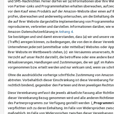
und SMS-Nachrichten. Ferner dürfen wir (a) Informationen über Ihre We
von Partner-Links und Programminhalten erhalten überwachen, aufzei
vor dem Kauf eines Produkts auf der Amazon-Website über einen auf Ih
prüfen, überwachen und anderweitig untersuchen, um die Einhaltung dies
die auf Ihrer Website dargestellte Implementierung von Programminhalt
reproduzieren, verbreiten und darstellen. Informationen darüber, wie w
Amazon-Datenschutzerklärung in
Anhang 4
.
Sie bestätigen und sind damit einverstanden, dass (a) wir und unsere 
(Traffic) anregen können, zu Bedingungen, die von den in dieser Vere
Unternehmen jederzeit (unmittelbar oder mittelbar) Websites oder Appl
Ihrer Website im Wettbewerb stehen, (c) ein Versäumnis unsererseits, I
Verzicht auf unser Recht darstellt, die betroffene oder eine andere B
Aktualisierungen, Handlungen und Zustimmungen, die wir ggf. im Rahme
vorgenommen bzw. erteilt werden und nur wirksam sind, wenn sie schri
Ohne die ausdrückliche vorherige schriftliche Zustimmung von Amazon
abtreten. Vorbehaltlich dieser Einschränkung ist diese Vereinbarung f
rechtlich bindend, gegenüber den Parteien und ihren jeweiligen Rech
Diese Vereinbarung umfasst die jeweils aktuellste Fassung aller Richtli
dieser Vereinbarung Bezug genommen wird und alle anderen Richtlinie
des Partnerprogramms zur Verfügung gestellt werden („
Programmric
verpflichten sich zu deren Einhaltung. Im Falle von Widersprüchen zwi
maßgeblich. Im Falle von Widersprüchen zwischen dieser Vereinbarun