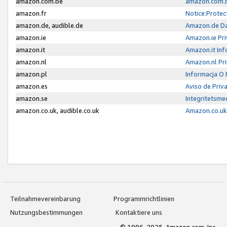
amazon.com.be
amazon.com.b
amazon.fr
Notice:Protec
amazon.de, audible.de
Amazon.de Da
amazon.ie
Amazon.ie Pri
amazon.it
Amazon.it Inf
amazon.nl
Amazon.nl Pri
amazon.pl
Informacja O
amazon.es
Aviso de Priv
amazon.se
Integritetsm
amazon.co.uk, audible.co.uk
Amazon.co.uk 
Teilnahmevereinbarung
Programmrichtlinien
Nutzungsbestimmungen
Kontaktiere uns