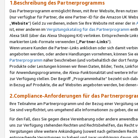
1.Beschreibung des Partnerprogramms
Das Partnerprogramm ermöglicht Ihnen, mit Ihrer Website, Ihren nutzer
(nur verfügbar für Partner, die eine Partner-ID für die Amazon UK We
„
Website
“) Geld zu verdienen, indem Sie Ihre Website mit einer der in
ist, einer anderen im
Vergütungskatalog für das Partnerprogramm
enth
Alexa Skill (über das Alexa Shopping Kit) verlinken. Entsprechende Lin
markierten Link-Formate verwenden („
Partner-Links
“).
Wenn unsere Kunden die Partner-Links anklicken oder sich damit verbi
angeboten werden, oder andere Handlungen vornehmen, können Sie eine
Partnerprogramm
näher beschrieben (und vorbehaltlich der dort festg
Produkte oder Leistungen können wir Ihnen Daten, Bilder, Texte, Linkfo
für Anwendungsprogramme, die Alexa-Funktionalität und weitere Inf
zur Verfügung stellen. Der Begriff „Programminhalte“ bezieht sich dabe
in Bezug auf Produkte, die auf Websites angeboten werden, bei denen 
2.Compliance-Anforderungen für das Partnerprog
Ihre Teilnahme am Partnerprogramm und der Bezug einer Vergütung setz
Sie sind verpflichtet, uns umgehend alle Informationen zu geben, die w
Für den Fall, dass Sie gegen diese Vereinbarung oder andere anwendba
uns zur Verfügung stehenden Rechten und Rechtsbehelfen, das Recht vo
Vergütungen ohne weitere Ankündigung (soweit nach geltendem Recht z
entsprechende Vergütungen zu haben) und zwar unabhängig davon, ob 