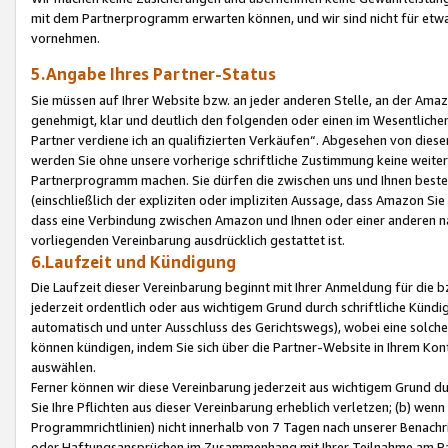
mit dem Partnerprogramm erwarten können, und wir sind nicht für etwa
vornehmen.
5.Angabe Ihres Partner-Status
Sie müssen auf Ihrer Website bzw. an jeder anderen Stelle, an der Am
genehmigt, klar und deutlich den folgenden oder einen im Wesentlichen
Partner verdiene ich an qualifizierten Verkäufen“. Abgesehen von die
werden Sie ohne unsere vorherige schriftliche Zustimmung keine weite
Partnerprogramm machen. Sie dürfen die zwischen uns und Ihnen best
(einschließlich der expliziten oder impliziten Aussage, dass Amazon Si
dass eine Verbindung zwischen Amazon und Ihnen oder einer anderen natü
vorliegenden Vereinbarung ausdrücklich gestattet ist.
6.Laufzeit und Kündigung
Die Laufzeit dieser Vereinbarung beginnt mit Ihrer Anmeldung für die 
jederzeit ordentlich oder aus wichtigem Grund durch schriftliche Kündi
automatisch und unter Ausschluss des Gerichtswegs), wobei eine solch
können kündigen, indem Sie sich über die Partner-Website in Ihrem Ko
auswählen.
Ferner können wir diese Vereinbarung jederzeit aus wichtigem Grund dur
Sie Ihre Pflichten aus dieser Vereinbarung erheblich verletzen; (b) wen
Programmrichtlinien) nicht innerhalb von 7 Tagen nach unserer Benachr
oder Haftungsansprüchen im Zusammenhang mit Ihrer Teilnahme am Pa