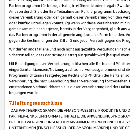
Partnerprogramm für betrügerische, irreführende oder illegale Zwecke
Amazon durch Sie oder Ihre Teilnahme am Partnerprogramm beschädig
dieser Vereinbarung oder den gemäß dieser Vereinbarung von den Vertr
oder künftig unterliegen könnte; (g) wenn wir diese Vereinbarung mit I
gemeinsam mit Ihnen agieren, bereits in der Vergangenheit, gleich aus
das Partnerprogramm in der allgemein angebotenen Form beenden. Vors
gegen die Bestimmungen der Ziffer 5 und jeder Verstoß gegen die Prog
Wir dürfen angefallene und noch nicht ausgezahlte Vergütungen nach 
sicherzustellen, dass der richtige Betrag ausgezahlt wird (beispielsw
Mit Beendigung dieser Vereinbarung erlöschen alle Rechte und Pflichte
eingeräumten Lizenzen/Nutzungsrechte; hiervon ausgenommen sind die in 
Programmrichtlinien festgelegten Rechte und Pflichten der Parteien sow
Vereinbarung, die nach Beendigung dieser Vereinbarung fortbestehen. D
entstandenen Verbindlichkeiten aus dieser Vereinbarung und der Haft
begangen wurde.
7.Haftungsausschlüsse
DAS PARTNERPROGRAMM, DIE AMAZON-WEBSITE, PRODUKTE UND DI
PARTNER-LINKS, LINKFORMATE, INHALTE, DIE ANWENDUNGSPROGR
PRODUKTWERBUNG, UNSERE DOMAIN-NAMEN, MARKEN UND LOGOS S
UNTERNEHMEN (EINSCHLIESSLICH DER AMAZON-MARKEN) UND DIE GE