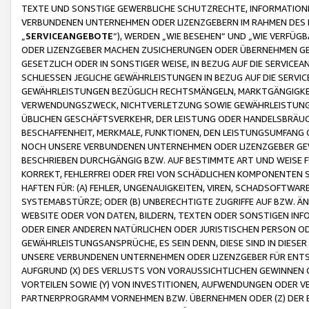
TEXTE UND SONSTIGE GEWERBLICHE SCHUTZRECHTE, INFORMATIONE
VERBUNDENEN UNTERNEHMEN ODER LIZENZGEBERN IM RAHMEN DES
„
SERVICEANGEBOTE
“), WERDEN „WIE BESEHEN“ UND „WIE VERFÜ
ODER LIZENZGEBER MACHEN ZUSICHERUNGEN ODER ÜBERNEHMEN GEW
GESETZLICH ODER IN SONSTIGER WEISE, IN BEZUG AUF DIE SERVI
SCHLIESSEN JEGLICHE GEWÄHRLEISTUNGEN IN BEZUG AUF DIE SERVI
GEWÄHRLEISTUNGEN BEZÜGLICH RECHTSMÄNGELN, MARKTGÄNGIGKEIT
VERWENDUNGSZWECK, NICHTVERLETZUNG SOWIE GEWÄHRLEISTUNGEN 
ÜBLICHEN GESCHÄFTSVERKEHR, DER LEISTUNG ODER HANDELSBRÄUCH
BESCHAFFENHEIT, MERKMALE, FUNKTIONEN, DEN LEISTUNGSUMFANG 
NOCH UNSERE VERBUNDENEN UNTERNEHMEN ODER LIZENZGEBER GEWÄ
BESCHRIEBEN DURCHGÄNGIG BZW. AUF BESTIMMTE ART UND WEISE
KORREKT, FEHLERFREI ODER FREI VON SCHÄDLICHEN KOMPONENTEN
HAFTEN FÜR: (A) FEHLER, UNGENAUIGKEITEN, VIREN, SCHADSOFTW
SYSTEMABSTÜRZE; ODER (B) UNBERECHTIGTE ZUGRIFFE AUF BZW. 
WEBSITE ODER VON DATEN, BILDERN, TEXTEN ODER SONSTIGEN INF
ODER EINER ANDEREN NATÜRLICHEN ODER JURISTISCHEN PERSON OD
GEWÄHRLEISTUNGSANSPRÜCHE, ES SEIN DENN, DIESE SIND IN DIES
UNSERE VERBUNDENEN UNTERNEHMEN ODER LIZENZGEBER FÜR EN
AUFGRUND (X) DES VERLUSTS VON VORAUSSICHTLICHEN GEWINNEN
VORTEILEN SOWIE (Y) VON INVESTITIONEN, AUFWENDUNGEN ODER VE
PARTNERPROGRAMM VORNEHMEN BZW. ÜBERNEHMEN ODER (Z) DER 