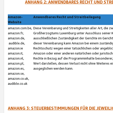
ANHANG 2: ANWENDBARES RECHT UND STRE
Amazon-
Anwendbares Recht und Streitbeilegung
Website
amazon.com.be,
Diese Vereinbarung und Streitigkeiten aller Art, die 
amazon.fr,
Großherzogtums Luxemburg unter Ausschluss seiner Kol
amazon.de,
ausschließlichen Zuständigkeit der Gerichte im Geri
audible.de,
dieser Vereinbarung kann Amazon bei einem zuständig
amazon.ie
Rechtsschutz wegen einer tatsächlichen oder angebli
amazon.it,
Amazon oder einer anderen natürlichen oder juristisc
amazon.nl,
Rechte in Bezug auf die Programminhalte besonderer,
amazon.pl,
Wert darstellen, dessen Verlust nicht ohne Weiteres e
amazon.es,
ausgeglichen werden kann.
amazon.se,
amazon.co.uk,
audible.co.uk
ANHANG 3: STEUERBESTIMMUNGEN FÜR DIE JEWEIL