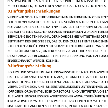
BESTIMMUNG DIESES ARTIKELS 7 BEGRÜNDET EINEN AUSSCHLUSS 
ZUSICHERUNGEN, DIE NACH DEN ANWENDBAREN GESETZLICHEN BE
8.Haftungsbeschränkungen
WEDER WIR NOCH UNSERE VERBUNDENEN UNTERNEHMEN ODER LIZEN
ODER EXEMPLARISCHE SCHÄDEN ODER SCHÄDEN AUFGRUND ENTGANG
NUTZUNGSAUSFALL ODER DATENVERLUST, DIE IM ZUSAMMENHANG MI
DES AUFTRETENS SOLCHER SCHÄDEN HINGEWIESEN WURDEN. FERN
SERVICEANGEBOTEN MAXIMAL DER HÖHE DES GESAMTBETRAGS DER 
ZEITPUNKT DES EREIGNISSES, DAS ZU DEM ZULETZT ENTSTANDENE
ZAHLENDEN VERGÜTUNGEN. SIE VERZICHTEN HIERMIT AUF ETWAIGE 
AUF ERFÜLLUNGSKLAGE, UNTERLASSUNGSKLAGE ODER ANDERE RECHT
DIESES ABSATZES BEGRÜNDET EINE EINSCHRÄNKUNG VON HAFTUNG
EINGESCHRÄNKT WERDEN KÖNNEN.
9.Haftungsfreistellung
SOFERN UND SOWEIT EIN HAFTUNGSAUSSCHLUSS NACH DEN ANWENDB
HAFTUNG FÜR ANGELEGENHEITEN AUS, DIE UNMITTELBAR ODER MITT
WEBSITE (EINSCHLIESSLICH IHRER NUTZUNG DER SERVICEANGEBOTE)
VERPFLICHTEN SICH, UNS, UNSERE VERBUNDENEN UNTERNEHMEN UN
(OFFICERS), ORGANMITGLIEDER (DIRECTORS) UND VERTRETER VON 
AUSLAGEN (EINSCHLIESSLICH ANGEMESSENER ANWALTSGEBÜHREN) FR
IHRER WEBSITE BZW. AUF IHRER WEBSITE ERSCHEINENDEM MATERIAL
MATERIALS MIT ANDEREN APPLIKATIONEN, INHALTEN ODER PROZESSE