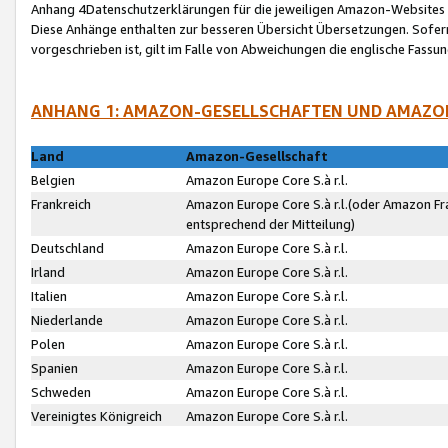
Anhang 4Datenschutzerklärungen für die jeweiligen Amazon-Websites
Diese Anhänge enthalten zur besseren Übersicht Übersetzungen. Sofe
vorgeschrieben ist, gilt im Falle von Abweichungen die englische Fass
ANHANG 1: AMAZON-GESELLSCHAFTEN UND AMAZO
Land
Amazon-Gesellschaft
Belgien
Amazon Europe Core S.à r.l.
Frankreich
Amazon Europe Core S.à r.l.(oder Amazon Fr
entsprechend der Mitteilung)
Deutschland
Amazon Europe Core S.à r.l.
Irland
Amazon Europe Core S.à r.l.
Italien
Amazon Europe Core S.à r.l.
Niederlande
Amazon Europe Core S.à r.l.
Polen
Amazon Europe Core S.à r.l.
Spanien
Amazon Europe Core S.à r.l.
Schweden
Amazon Europe Core S.à r.l.
Vereinigtes Königreich
Amazon Europe Core S.à r.l.