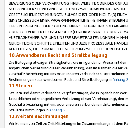
BEWERBUNG ODER VERMARKTUNG IHRER WEBSITE ODER DES GGF. AUF 
NUTZUNG DER SERVICEANGEBOTE UND ZWAR UNABHÄNGIG DAVON, O
GESETZLICHEN BESTIMMUNGEN ZULÄSSIG IST ODER NICHT, (D) EINE
(EINSCHLIESSLICH EINER PROGRAMMRICHTLINIE), (E) IHREN STEUER
DER EINTREIBUNG ODER ZAHLUNG IHRER STEUERN UND ZOLLABGAB
ODER ZOLLVERPFLICHTUNGEN, ODER (F) FAHRLÄSSIGKEIT ODER VORS
AUFTRAGNEHMER. WIR UND UNSERE BEAUFTRAGTEN KÖNNEN IM NAME
GERICHTLICHE SCHRITTE EINLEITEN UND JEDE PROZESSUALE HAND
VERTEIDIGEN, ODER UM RECHTE AUCH ZUM ZWECK DER DURCHSETZU
10.Anwendbares Recht und Streitbeilegung
Die Beilegung etwaiger Streitigkeiten, die in irgendeiner Weise mit de
angeblichen Verletzung dieser Vereinbarung), den im Rahmen dieser Ve
Geschäftsbeziehung mit uns oder unseren verbundenen Unternehmen zu
Bestimmungen zu anwendbarem Recht und Streitbeilegung in
Anhang 
11.Steuern
Steuern und damit verbundene Verpflichtungen, die in irgendeiner Wei
tatsächlichen oder angeblichen Verletzung dieser Vereinbarung), den 
Geschäftsbeziehung mit uns oder unseren verbundenen Unternehmen z
Steuerbestimmungen in
Anhang 3
.
12.Weitere Bestimmungen
Wir können von Zeit zu Zeit Mitteilungen im Zusammenhang mit dem Par