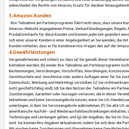
unbeschadet des Rechts von Amazon, Ersatz für darüber hinausgehen
3.Amazon-Kunden
Ihre Teilnahme am Partnerprogramm führt nicht dazu, dass unsere Kun
Amazon-Website angegebenen Preise, Verkaufsbedingungen, Regeln, Ri
Produktverkäufe für diese Kunden und können jederzeit geändert werde
sich einer unserer Kunden in einer Angelegenheit an Sie wenden, die 
Kunden mitteilen, dass er für Kundenservice-Fragen den auf der Ama
4.Gewährleistungen
Sie gewährleisten und sichern zu, dass (a) Sie gemäß dieser Vereinba
betreiben werden; (b) weder Ihre Teilnahme am Partnerprogramm noch d
Bestimmungen, Verordnungen, Vorschriften, Anordnungen, Konzessionen,
Gerichtsurteile und -beschlüsse oder andere Auflagen einer für Sie zu
Datenschutz, Werbung und Marketing) verstoßen; (c) Sie rechtswirksam 
nicht geschäftsfähig sind); (d) Sie den Nutzen der Teilnahme am Partne
Zusicherungen, Garantien oder Aussagen verlassen, die in dieser Verein
teilnehmen und keine Serviceangebote nutzen, wenn Sie US-Handelssa
unterliegen, in dem Sie Serviceangebote wahrnehmen; (f) Sie alle US
amerikanische Ausfuhr- und Wiederausfuhrbeschränkungen einhalten, 
Technologie und Leistungen gelten, und (g) die Angaben, die Sie im 
sind. Sie können Ihre Angaben aktualisieren, indem Sie sich über die 
Wir machen keine Zusicherungen und übernehmen keine Gewährleistun