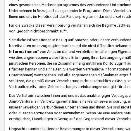
eines gesonderten Marketingprogramms des verbundenen Unternehmens
Unternehmen in Bezug auf das gesonderte Programm. Diese Vereinbarung
Ihnen und uns im Hinblick auf das Partnerprogramm dar und ersetzt al
Für die Zwecke dieser Vereinbarung verstehen sich die Begriffe „schließ
von „jedoch nicht beschränkt auf“.
Sämtliche Informationen in Bezug auf Amazon oder unsere verbunde
bereitstellen oder zugänglich machen und die nicht öffentlich bekannt bz
Informationen
“ von Amazon dar und verbleiben im alleinigen Eigent
wie dies angemessenerweise für die Erbringung Ihrer Leistungen gemäß d
juristischen Personen, die im Zusammenhang mit Ihrem Konto Zugriff au
Pflichten kennen und einhalten. Sie werden Vertrauliche Informationen 
Unternehmen) weitergeben und alle angemessenen Maßnahmen ergreifen
schützen, die gemäß dieser Vereinbarung nicht ausdrücklich zulässig is
Vertraulichkeits- oder Geheimhaltungsvereinbarungen und gilt für die
Das Verhältnis zwischen Ihnen und uns ist das unabhängiger Vertragspa
Joint-Venture, ein Vertretungsverhältnis, eine Franchisevereinbarung, 
unseren jeweiligen verbundenen Unternehmen und Ihnen. Sie sind ni
oder Zusagen abzugeben oder anzunehmen. Wenn Sie eine andere natürli
ermöglichen, Handlungen in Bezug auf den Gegenstand dieser Vereinbar
Ungeachtet anders lautender Bestimmungen in dieser Vereinbarung wird