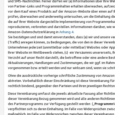
und SMS-Nachrichten. Ferner dürfen wir (a) Informationen über Ihre We
von Partner-Links und Programminhalten erhalten überwachen, aufzei
vor dem Kauf eines Produkts auf der Amazon-Website über einen auf Ih
prüfen, überwachen und anderweitig untersuchen, um die Einhaltung dies
die auf Ihrer Website dargestellte Implementierung von Programminhalt
reproduzieren, verbreiten und darstellen. Informationen darüber, wie w
Amazon-Datenschutzerklärung in
Anhang 4
.
Sie bestätigen und sind damit einverstanden, dass (a) wir und unsere 
(Traffic) anregen können, zu Bedingungen, die von den in dieser Vere
Unternehmen jederzeit (unmittelbar oder mittelbar) Websites oder Appl
Ihrer Website im Wettbewerb stehen, (c) ein Versäumnis unsererseits, I
Verzicht auf unser Recht darstellt, die betroffene oder eine andere B
Aktualisierungen, Handlungen und Zustimmungen, die wir ggf. im Rahme
vorgenommen bzw. erteilt werden und nur wirksam sind, wenn sie schri
Ohne die ausdrückliche vorherige schriftliche Zustimmung von Amazon
abtreten. Vorbehaltlich dieser Einschränkung ist diese Vereinbarung f
rechtlich bindend, gegenüber den Parteien und ihren jeweiligen Rech
Diese Vereinbarung umfasst die jeweils aktuellste Fassung aller Richtli
dieser Vereinbarung Bezug genommen wird und alle anderen Richtlinie
des Partnerprogramms zur Verfügung gestellt werden („
Programmric
verpflichten sich zu deren Einhaltung. Im Falle von Widersprüchen zwi
maßgeblich. Im Falle von Widersprüchen zwischen dieser Vereinbarun