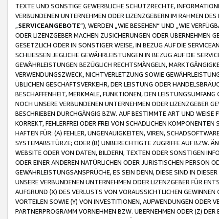
TEXTE UND SONSTIGE GEWERBLICHE SCHUTZRECHTE, INFORMATIONE
VERBUNDENEN UNTERNEHMEN ODER LIZENZGEBERN IM RAHMEN DES
„
SERVICEANGEBOTE
“), WERDEN „WIE BESEHEN“ UND „WIE VERFÜ
ODER LIZENZGEBER MACHEN ZUSICHERUNGEN ODER ÜBERNEHMEN GEW
GESETZLICH ODER IN SONSTIGER WEISE, IN BEZUG AUF DIE SERVI
SCHLIESSEN JEGLICHE GEWÄHRLEISTUNGEN IN BEZUG AUF DIE SERVI
GEWÄHRLEISTUNGEN BEZÜGLICH RECHTSMÄNGELN, MARKTGÄNGIGKEIT
VERWENDUNGSZWECK, NICHTVERLETZUNG SOWIE GEWÄHRLEISTUNGEN 
ÜBLICHEN GESCHÄFTSVERKEHR, DER LEISTUNG ODER HANDELSBRÄUCH
BESCHAFFENHEIT, MERKMALE, FUNKTIONEN, DEN LEISTUNGSUMFANG 
NOCH UNSERE VERBUNDENEN UNTERNEHMEN ODER LIZENZGEBER GEWÄ
BESCHRIEBEN DURCHGÄNGIG BZW. AUF BESTIMMTE ART UND WEISE
KORREKT, FEHLERFREI ODER FREI VON SCHÄDLICHEN KOMPONENTEN
HAFTEN FÜR: (A) FEHLER, UNGENAUIGKEITEN, VIREN, SCHADSOFTW
SYSTEMABSTÜRZE; ODER (B) UNBERECHTIGTE ZUGRIFFE AUF BZW. 
WEBSITE ODER VON DATEN, BILDERN, TEXTEN ODER SONSTIGEN INF
ODER EINER ANDEREN NATÜRLICHEN ODER JURISTISCHEN PERSON OD
GEWÄHRLEISTUNGSANSPRÜCHE, ES SEIN DENN, DIESE SIND IN DIES
UNSERE VERBUNDENEN UNTERNEHMEN ODER LIZENZGEBER FÜR EN
AUFGRUND (X) DES VERLUSTS VON VORAUSSICHTLICHEN GEWINNEN
VORTEILEN SOWIE (Y) VON INVESTITIONEN, AUFWENDUNGEN ODER VE
PARTNERPROGRAMM VORNEHMEN BZW. ÜBERNEHMEN ODER (Z) DER 