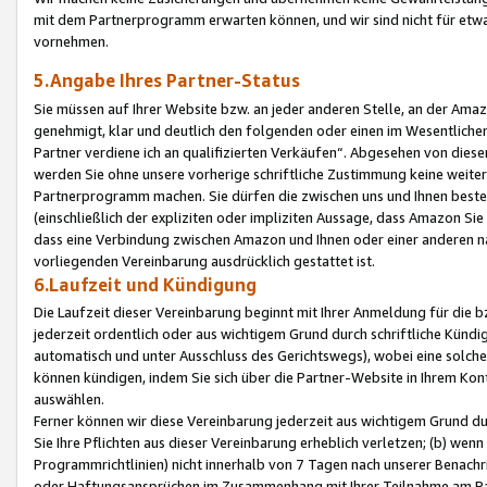
mit dem Partnerprogramm erwarten können, und wir sind nicht für etwa
vornehmen.
5.Angabe Ihres Partner-Status
Sie müssen auf Ihrer Website bzw. an jeder anderen Stelle, an der Am
genehmigt, klar und deutlich den folgenden oder einen im Wesentlichen
Partner verdiene ich an qualifizierten Verkäufen“. Abgesehen von die
werden Sie ohne unsere vorherige schriftliche Zustimmung keine weite
Partnerprogramm machen. Sie dürfen die zwischen uns und Ihnen best
(einschließlich der expliziten oder impliziten Aussage, dass Amazon Si
dass eine Verbindung zwischen Amazon und Ihnen oder einer anderen natü
vorliegenden Vereinbarung ausdrücklich gestattet ist.
6.Laufzeit und Kündigung
Die Laufzeit dieser Vereinbarung beginnt mit Ihrer Anmeldung für die 
jederzeit ordentlich oder aus wichtigem Grund durch schriftliche Kündi
automatisch und unter Ausschluss des Gerichtswegs), wobei eine solch
können kündigen, indem Sie sich über die Partner-Website in Ihrem Ko
auswählen.
Ferner können wir diese Vereinbarung jederzeit aus wichtigem Grund dur
Sie Ihre Pflichten aus dieser Vereinbarung erheblich verletzen; (b) wen
Programmrichtlinien) nicht innerhalb von 7 Tagen nach unserer Benachr
oder Haftungsansprüchen im Zusammenhang mit Ihrer Teilnahme am Pa