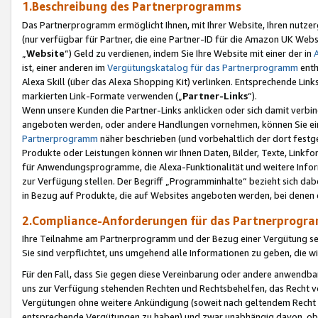
1.Beschreibung des Partnerprogramms
Das Partnerprogramm ermöglicht Ihnen, mit Ihrer Website, Ihren nutzer
(nur verfügbar für Partner, die eine Partner-ID für die Amazon UK We
„
Website
“) Geld zu verdienen, indem Sie Ihre Website mit einer der in
ist, einer anderen im
Vergütungskatalog für das Partnerprogramm
enth
Alexa Skill (über das Alexa Shopping Kit) verlinken. Entsprechende Lin
markierten Link-Formate verwenden („
Partner-Links
“).
Wenn unsere Kunden die Partner-Links anklicken oder sich damit verbi
angeboten werden, oder andere Handlungen vornehmen, können Sie eine
Partnerprogramm
näher beschrieben (und vorbehaltlich der dort festg
Produkte oder Leistungen können wir Ihnen Daten, Bilder, Texte, Linkfo
für Anwendungsprogramme, die Alexa-Funktionalität und weitere Inf
zur Verfügung stellen. Der Begriff „Programminhalte“ bezieht sich dabe
in Bezug auf Produkte, die auf Websites angeboten werden, bei denen 
2.Compliance-Anforderungen für das Partnerprog
Ihre Teilnahme am Partnerprogramm und der Bezug einer Vergütung setz
Sie sind verpflichtet, uns umgehend alle Informationen zu geben, die w
Für den Fall, dass Sie gegen diese Vereinbarung oder andere anwendba
uns zur Verfügung stehenden Rechten und Rechtsbehelfen, das Recht vo
Vergütungen ohne weitere Ankündigung (soweit nach geltendem Recht z
entsprechende Vergütungen zu haben) und zwar unabhängig davon, ob 