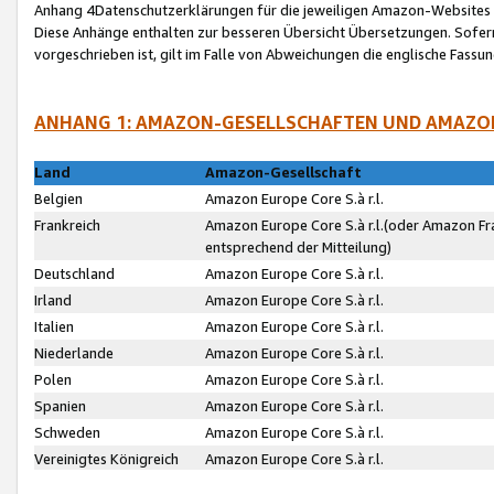
Anhang 4Datenschutzerklärungen für die jeweiligen Amazon-Websites
Diese Anhänge enthalten zur besseren Übersicht Übersetzungen. Sofe
vorgeschrieben ist, gilt im Falle von Abweichungen die englische Fass
ANHANG 1: AMAZON-GESELLSCHAFTEN UND AMAZO
Land
Amazon-Gesellschaft
Belgien
Amazon Europe Core S.à r.l.
Frankreich
Amazon Europe Core S.à r.l.(oder Amazon Fr
entsprechend der Mitteilung)
Deutschland
Amazon Europe Core S.à r.l.
Irland
Amazon Europe Core S.à r.l.
Italien
Amazon Europe Core S.à r.l.
Niederlande
Amazon Europe Core S.à r.l.
Polen
Amazon Europe Core S.à r.l.
Spanien
Amazon Europe Core S.à r.l.
Schweden
Amazon Europe Core S.à r.l.
Vereinigtes Königreich
Amazon Europe Core S.à r.l.