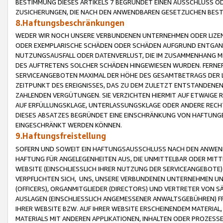
BESTIMMUNG DIESES ARTIKELS 7 BEGRÜNDET EINEN AUSSCHLUSS 
ZUSICHERUNGEN, DIE NACH DEN ANWENDBAREN GESETZLICHEN BE
8.Haftungsbeschränkungen
WEDER WIR NOCH UNSERE VERBUNDENEN UNTERNEHMEN ODER LIZEN
ODER EXEMPLARISCHE SCHÄDEN ODER SCHÄDEN AUFGRUND ENTGANG
NUTZUNGSAUSFALL ODER DATENVERLUST, DIE IM ZUSAMMENHANG MI
DES AUFTRETENS SOLCHER SCHÄDEN HINGEWIESEN WURDEN. FERN
SERVICEANGEBOTEN MAXIMAL DER HÖHE DES GESAMTBETRAGS DER 
ZEITPUNKT DES EREIGNISSES, DAS ZU DEM ZULETZT ENTSTANDENE
ZAHLENDEN VERGÜTUNGEN. SIE VERZICHTEN HIERMIT AUF ETWAIGE 
AUF ERFÜLLUNGSKLAGE, UNTERLASSUNGSKLAGE ODER ANDERE RECHT
DIESES ABSATZES BEGRÜNDET EINE EINSCHRÄNKUNG VON HAFTUNG
EINGESCHRÄNKT WERDEN KÖNNEN.
9.Haftungsfreistellung
SOFERN UND SOWEIT EIN HAFTUNGSAUSSCHLUSS NACH DEN ANWENDB
HAFTUNG FÜR ANGELEGENHEITEN AUS, DIE UNMITTELBAR ODER MITT
WEBSITE (EINSCHLIESSLICH IHRER NUTZUNG DER SERVICEANGEBOTE)
VERPFLICHTEN SICH, UNS, UNSERE VERBUNDENEN UNTERNEHMEN UN
(OFFICERS), ORGANMITGLIEDER (DIRECTORS) UND VERTRETER VON 
AUSLAGEN (EINSCHLIESSLICH ANGEMESSENER ANWALTSGEBÜHREN) FR
IHRER WEBSITE BZW. AUF IHRER WEBSITE ERSCHEINENDEM MATERIAL
MATERIALS MIT ANDEREN APPLIKATIONEN, INHALTEN ODER PROZESSE