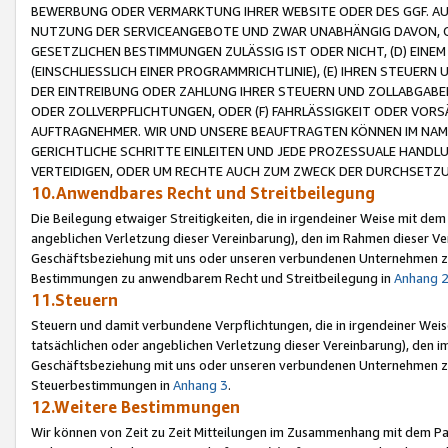
BEWERBUNG ODER VERMARKTUNG IHRER WEBSITE ODER DES GGF. AUF 
NUTZUNG DER SERVICEANGEBOTE UND ZWAR UNABHÄNGIG DAVON, O
GESETZLICHEN BESTIMMUNGEN ZULÄSSIG IST ODER NICHT, (D) EINE
(EINSCHLIESSLICH EINER PROGRAMMRICHTLINIE), (E) IHREN STEUER
DER EINTREIBUNG ODER ZAHLUNG IHRER STEUERN UND ZOLLABGAB
ODER ZOLLVERPFLICHTUNGEN, ODER (F) FAHRLÄSSIGKEIT ODER VORS
AUFTRAGNEHMER. WIR UND UNSERE BEAUFTRAGTEN KÖNNEN IM NAME
GERICHTLICHE SCHRITTE EINLEITEN UND JEDE PROZESSUALE HAND
VERTEIDIGEN, ODER UM RECHTE AUCH ZUM ZWECK DER DURCHSETZU
10.Anwendbares Recht und Streitbeilegung
Die Beilegung etwaiger Streitigkeiten, die in irgendeiner Weise mit de
angeblichen Verletzung dieser Vereinbarung), den im Rahmen dieser Ve
Geschäftsbeziehung mit uns oder unseren verbundenen Unternehmen zu
Bestimmungen zu anwendbarem Recht und Streitbeilegung in
Anhang 
11.Steuern
Steuern und damit verbundene Verpflichtungen, die in irgendeiner Wei
tatsächlichen oder angeblichen Verletzung dieser Vereinbarung), den 
Geschäftsbeziehung mit uns oder unseren verbundenen Unternehmen z
Steuerbestimmungen in
Anhang 3
.
12.Weitere Bestimmungen
Wir können von Zeit zu Zeit Mitteilungen im Zusammenhang mit dem Par