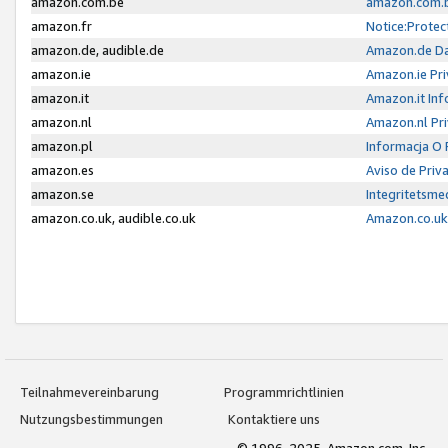
amazon.com.be
amazon.com.b
amazon.fr
Notice:Protec
amazon.de, audible.de
Amazon.de Da
amazon.ie
Amazon.ie Pri
amazon.it
Amazon.it Inf
amazon.nl
Amazon.nl Pri
amazon.pl
Informacja O
amazon.es
Aviso de Priv
amazon.se
Integritetsm
amazon.co.uk, audible.co.uk
Amazon.co.uk 
Teilnahmevereinbarung
Programmrichtlinien
Nutzungsbestimmungen
Kontaktiere uns