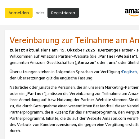
Anmelden
Registrieren
oder
Vereinbarung zur Teilnahme am 
zuletzt aktualisiert am
:
15. Oktober 2025
(Derzeitige Partner - 
Willkommen auf Amazons Partner-Website (die „
Partner-Website
“)
genannten Amazon-Gesellschaften („
Amazon
“ oder „
uns
“ oder ähnli
Übersetzungen stehen in folgenden Sprachen zur Verfügung :
Englisch
,
den Übersetzungen gilt die englische Fassung.
Natürliche oder juristische Personen, die an unserem Marketing-Partn
oder ein „
Partner
“), müssen die Vereinbarung zur Teilnahme am Ama
Ihrer Anmeldung auf bzw. Nutzung der Partner-Website stimmen Sie die
zu, die durch Bezugnahme einen wesentlichen Bestandteil dieser Verei
Partnerprogramm, die IP-Lizenz für das Partnerprogramm, den Vergütu
Partnerprogramm). Inhalte, die du auf der Website Amazon.com veröffe
des Verbots von Kundenrezensionen, die gegen eine Vergütung erstellt, 
durch.