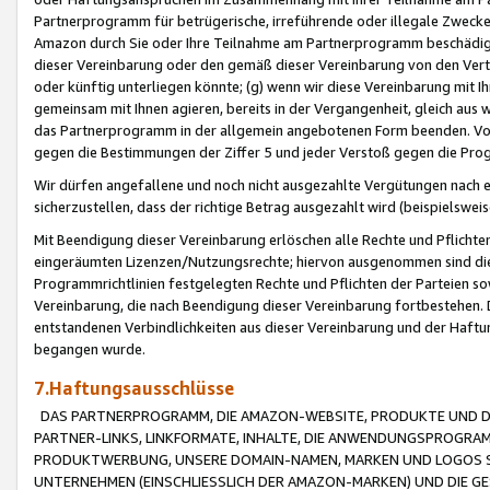
Partnerprogramm für betrügerische, irreführende oder illegale Zwecke
Amazon durch Sie oder Ihre Teilnahme am Partnerprogramm beschädig
dieser Vereinbarung oder den gemäß dieser Vereinbarung von den Vertr
oder künftig unterliegen könnte; (g) wenn wir diese Vereinbarung mit I
gemeinsam mit Ihnen agieren, bereits in der Vergangenheit, gleich aus
das Partnerprogramm in der allgemein angebotenen Form beenden. Vors
gegen die Bestimmungen der Ziffer 5 und jeder Verstoß gegen die Prog
Wir dürfen angefallene und noch nicht ausgezahlte Vergütungen nach 
sicherzustellen, dass der richtige Betrag ausgezahlt wird (beispielsw
Mit Beendigung dieser Vereinbarung erlöschen alle Rechte und Pflichte
eingeräumten Lizenzen/Nutzungsrechte; hiervon ausgenommen sind die in 
Programmrichtlinien festgelegten Rechte und Pflichten der Parteien sow
Vereinbarung, die nach Beendigung dieser Vereinbarung fortbestehen. D
entstandenen Verbindlichkeiten aus dieser Vereinbarung und der Haft
begangen wurde.
7.Haftungsausschlüsse
DAS PARTNERPROGRAMM, DIE AMAZON-WEBSITE, PRODUKTE UND DI
PARTNER-LINKS, LINKFORMATE, INHALTE, DIE ANWENDUNGSPROGR
PRODUKTWERBUNG, UNSERE DOMAIN-NAMEN, MARKEN UND LOGOS S
UNTERNEHMEN (EINSCHLIESSLICH DER AMAZON-MARKEN) UND DIE GE