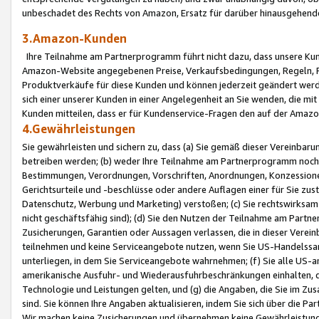
unbeschadet des Rechts von Amazon, Ersatz für darüber hinausgehen
3.Amazon-Kunden
Ihre Teilnahme am Partnerprogramm führt nicht dazu, dass unsere Kun
Amazon-Website angegebenen Preise, Verkaufsbedingungen, Regeln, Ri
Produktverkäufe für diese Kunden und können jederzeit geändert werde
sich einer unserer Kunden in einer Angelegenheit an Sie wenden, die 
Kunden mitteilen, dass er für Kundenservice-Fragen den auf der Ama
4.Gewährleistungen
Sie gewährleisten und sichern zu, dass (a) Sie gemäß dieser Vereinba
betreiben werden; (b) weder Ihre Teilnahme am Partnerprogramm noch d
Bestimmungen, Verordnungen, Vorschriften, Anordnungen, Konzessionen,
Gerichtsurteile und -beschlüsse oder andere Auflagen einer für Sie zu
Datenschutz, Werbung und Marketing) verstoßen; (c) Sie rechtswirksam 
nicht geschäftsfähig sind); (d) Sie den Nutzen der Teilnahme am Partne
Zusicherungen, Garantien oder Aussagen verlassen, die in dieser Verein
teilnehmen und keine Serviceangebote nutzen, wenn Sie US-Handelssa
unterliegen, in dem Sie Serviceangebote wahrnehmen; (f) Sie alle US
amerikanische Ausfuhr- und Wiederausfuhrbeschränkungen einhalten, 
Technologie und Leistungen gelten, und (g) die Angaben, die Sie im 
sind. Sie können Ihre Angaben aktualisieren, indem Sie sich über die 
Wir machen keine Zusicherungen und übernehmen keine Gewährleistun