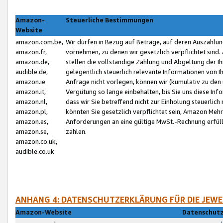
Amazon-
Steuerliche Bestimmungen
Website
amazon.com.be,
Wir dürfen in Bezug auf Beträge, auf deren Auszahlun
amazon.fr,
vornehmen, zu denen wir gesetzlich verpflichtet sind
amazon.de,
stellen die vollständige Zahlung und Abgeltung der 
audible.de,
gelegentlich steuerlich relevante Informationen von I
amazon.ie
Anfrage nicht vorlegen, können wir (kumulativ zu de
amazon.it,
Vergütung so lange einbehalten, bis Sie uns diese Inf
amazon.nl,
dass wir Sie betreffend nicht zur Einholung steuerlich 
amazon.pl,
könnten Sie gesetzlich verpflichtet sein, Amazon Meh
amazon.es,
Anforderungen an eine gültige MwSt.-Rechnung erfüllt
amazon.se,
zahlen.
amazon.co.uk,
audible.co.uk
ANHANG 4: DATENSCHUTZERKLÄRUNG FÜR DIE JEWE
Amazon-Website
Datenschutz