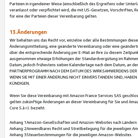
Parteien in irgendeiner Weise (einschließlich des Ergreifens oder Unt
veranlasst oder verpflichtet wird, die mit US-Gesetzen, Vorschriften,
für eine der Parteien dieser Vereinbarung gelten.
13.Änderungen
Wir behalten uns das Recht vor, einzelne oder alle Bestimmungen diese
Änderungsmitteilung, eine geänderte Vereinbarung oder eine geänderte 
über die entsprechende Änderung per E-Mail an Ihre zu diesem Zeitpun
ausgenommen etwaige Erhöhungen der Standardvergütung im Rahmen
Datum, jedoch frühestens sieben Kalendertage nach dem Datum, an de
PARTNERPROGRAMM NACH DEM DATUM DES WIRKSAMWERDENS DER Ä
WENN SIE MIT EINER ÄNDERUNG NICHT EINVERSTANDEN SIND, HABEN S
KÜNDIGEN.
Wenn Sie diese Vereinbarung mit Amazon France Services SAS geschlo
gelten zukünftige Änderungen an dieser Vereinbarung für Sie und Ama
Core S.à r.l. bezieht.
Anhang 1Amazon-Gesellschaften und Amazon-Websites nach Ländern
Anhang 2Anwendbares Recht und Streitbeilegung für die jeweiligen 
Anhang 3Steuerbestimmungen für die jeweiligen Amazon-Websites