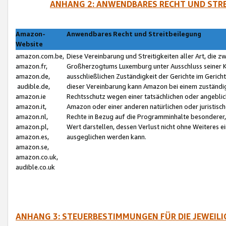
ANHANG 2: ANWENDBARES RECHT UND STRE
Amazon-
Anwendbares Recht und Streitbeilegung
Website
amazon.com.be,
Diese Vereinbarung und Streitigkeiten aller Art, die 
amazon.fr,
Großherzogtums Luxemburg unter Ausschluss seiner Kol
amazon.de,
ausschließlichen Zuständigkeit der Gerichte im Geri
audible.de,
dieser Vereinbarung kann Amazon bei einem zuständig
amazon.ie
Rechtsschutz wegen einer tatsächlichen oder angebli
amazon.it,
Amazon oder einer anderen natürlichen oder juristisc
amazon.nl,
Rechte in Bezug auf die Programminhalte besonderer,
amazon.pl,
Wert darstellen, dessen Verlust nicht ohne Weiteres e
amazon.es,
ausgeglichen werden kann.
amazon.se,
amazon.co.uk,
audible.co.uk
ANHANG 3: STEUERBESTIMMUNGEN FÜR DIE JEWEIL