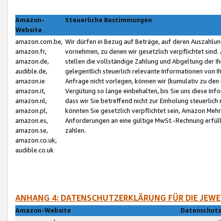
Amazon-
Steuerliche Bestimmungen
Website
amazon.com.be,
Wir dürfen in Bezug auf Beträge, auf deren Auszahlun
amazon.fr,
vornehmen, zu denen wir gesetzlich verpflichtet sind
amazon.de,
stellen die vollständige Zahlung und Abgeltung der 
audible.de,
gelegentlich steuerlich relevante Informationen von I
amazon.ie
Anfrage nicht vorlegen, können wir (kumulativ zu de
amazon.it,
Vergütung so lange einbehalten, bis Sie uns diese Inf
amazon.nl,
dass wir Sie betreffend nicht zur Einholung steuerlich 
amazon.pl,
könnten Sie gesetzlich verpflichtet sein, Amazon Meh
amazon.es,
Anforderungen an eine gültige MwSt.-Rechnung erfüllt
amazon.se,
zahlen.
amazon.co.uk,
audible.co.uk
ANHANG 4: DATENSCHUTZERKLÄRUNG FÜR DIE JEWE
Amazon-Website
Datenschutz