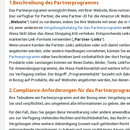
1.Beschreibung des Partnerprogramms
Das Partnerprogramm ermöglicht Ihnen, mit Ihrer Website, Ihren nutzer
(nur verfügbar für Partner, die eine Partner-ID für die Amazon UK We
„
Website
“) Geld zu verdienen, indem Sie Ihre Website mit einer der in
ist, einer anderen im
Vergütungskatalog für das Partnerprogramm
enth
Alexa Skill (über das Alexa Shopping Kit) verlinken. Entsprechende Lin
markierten Link-Formate verwenden („
Partner-Links
“).
Wenn unsere Kunden die Partner-Links anklicken oder sich damit verbi
angeboten werden, oder andere Handlungen vornehmen, können Sie eine
Partnerprogramm
näher beschrieben (und vorbehaltlich der dort festg
Produkte oder Leistungen können wir Ihnen Daten, Bilder, Texte, Linkfo
für Anwendungsprogramme, die Alexa-Funktionalität und weitere Inf
zur Verfügung stellen. Der Begriff „Programminhalte“ bezieht sich dabe
in Bezug auf Produkte, die auf Websites angeboten werden, bei denen 
2.Compliance-Anforderungen für das Partnerprog
Ihre Teilnahme am Partnerprogramm und der Bezug einer Vergütung setz
Sie sind verpflichtet, uns umgehend alle Informationen zu geben, die w
Für den Fall, dass Sie gegen diese Vereinbarung oder andere anwendba
uns zur Verfügung stehenden Rechten und Rechtsbehelfen, das Recht vo
Vergütungen ohne weitere Ankündigung (soweit nach geltendem Recht z
entsprechende Vergütungen zu haben) und zwar unabhängig davon, ob 