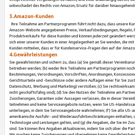
unbeschadet des Rechts von Amazon, Ersatz für darüber hinausgehen
3.Amazon-Kunden
Ihre Teilnahme am Partnerprogramm führt nicht dazu, dass unsere Kun
Amazon-Website angegebenen Preise, Verkaufsbedingungen, Regeln, Ri
Produktverkäufe für diese Kunden und können jederzeit geändert werde
sich einer unserer Kunden in einer Angelegenheit an Sie wenden, die 
Kunden mitteilen, dass er für Kundenservice-Fragen den auf der Ama
4.Gewährleistungen
Sie gewährleisten und sichern zu, dass (a) Sie gemäß dieser Vereinba
betreiben werden; (b) weder Ihre Teilnahme am Partnerprogramm noch d
Bestimmungen, Verordnungen, Vorschriften, Anordnungen, Konzessionen,
Gerichtsurteile und -beschlüsse oder andere Auflagen einer für Sie zu
Datenschutz, Werbung und Marketing) verstoßen; (c) Sie rechtswirksam 
nicht geschäftsfähig sind); (d) Sie den Nutzen der Teilnahme am Partne
Zusicherungen, Garantien oder Aussagen verlassen, die in dieser Verein
teilnehmen und keine Serviceangebote nutzen, wenn Sie US-Handelssa
unterliegen, in dem Sie Serviceangebote wahrnehmen; (f) Sie alle US
amerikanische Ausfuhr- und Wiederausfuhrbeschränkungen einhalten, 
Technologie und Leistungen gelten, und (g) die Angaben, die Sie im 
sind. Sie können Ihre Angaben aktualisieren, indem Sie sich über die 
Wir machen keine Zusicherungen und übernehmen keine Gewährleistun