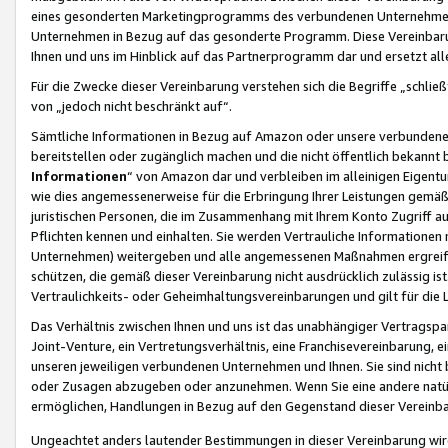
eines gesonderten Marketingprogramms des verbundenen Unternehmens
Unternehmen in Bezug auf das gesonderte Programm. Diese Vereinbarung
Ihnen und uns im Hinblick auf das Partnerprogramm dar und ersetzt al
Für die Zwecke dieser Vereinbarung verstehen sich die Begriffe „schließ
von „jedoch nicht beschränkt auf“.
Sämtliche Informationen in Bezug auf Amazon oder unsere verbunde
bereitstellen oder zugänglich machen und die nicht öffentlich bekannt bz
Informationen
“ von Amazon dar und verbleiben im alleinigen Eigent
wie dies angemessenerweise für die Erbringung Ihrer Leistungen gemäß d
juristischen Personen, die im Zusammenhang mit Ihrem Konto Zugriff au
Pflichten kennen und einhalten. Sie werden Vertrauliche Informationen 
Unternehmen) weitergeben und alle angemessenen Maßnahmen ergreifen
schützen, die gemäß dieser Vereinbarung nicht ausdrücklich zulässig is
Vertraulichkeits- oder Geheimhaltungsvereinbarungen und gilt für die
Das Verhältnis zwischen Ihnen und uns ist das unabhängiger Vertragspa
Joint-Venture, ein Vertretungsverhältnis, eine Franchisevereinbarung, 
unseren jeweiligen verbundenen Unternehmen und Ihnen. Sie sind ni
oder Zusagen abzugeben oder anzunehmen. Wenn Sie eine andere natürli
ermöglichen, Handlungen in Bezug auf den Gegenstand dieser Vereinbar
Ungeachtet anders lautender Bestimmungen in dieser Vereinbarung wird