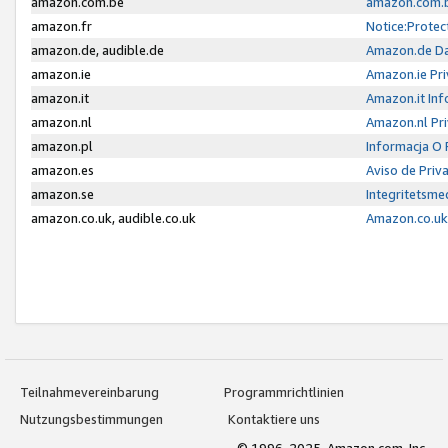
amazon.com.be
amazon.com.b
amazon.fr
Notice:Protec
amazon.de, audible.de
Amazon.de Da
amazon.ie
Amazon.ie Pri
amazon.it
Amazon.it Inf
amazon.nl
Amazon.nl Pri
amazon.pl
Informacja O
amazon.es
Aviso de Priv
amazon.se
Integritetsm
amazon.co.uk, audible.co.uk
Amazon.co.uk 
Teilnahmevereinbarung
Programmrichtlinien
Nutzungsbestimmungen
Kontaktiere uns