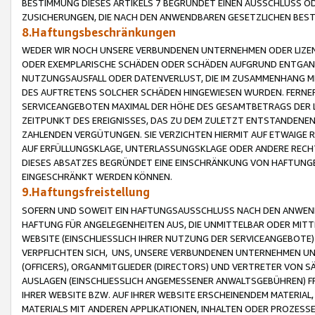
BESTIMMUNG DIESES ARTIKELS 7 BEGRÜNDET EINEN AUSSCHLUSS 
ZUSICHERUNGEN, DIE NACH DEN ANWENDBAREN GESETZLICHEN BE
8.Haftungsbeschränkungen
WEDER WIR NOCH UNSERE VERBUNDENEN UNTERNEHMEN ODER LIZEN
ODER EXEMPLARISCHE SCHÄDEN ODER SCHÄDEN AUFGRUND ENTGANG
NUTZUNGSAUSFALL ODER DATENVERLUST, DIE IM ZUSAMMENHANG MI
DES AUFTRETENS SOLCHER SCHÄDEN HINGEWIESEN WURDEN. FERN
SERVICEANGEBOTEN MAXIMAL DER HÖHE DES GESAMTBETRAGS DER 
ZEITPUNKT DES EREIGNISSES, DAS ZU DEM ZULETZT ENTSTANDENE
ZAHLENDEN VERGÜTUNGEN. SIE VERZICHTEN HIERMIT AUF ETWAIGE 
AUF ERFÜLLUNGSKLAGE, UNTERLASSUNGSKLAGE ODER ANDERE RECHT
DIESES ABSATZES BEGRÜNDET EINE EINSCHRÄNKUNG VON HAFTUNG
EINGESCHRÄNKT WERDEN KÖNNEN.
9.Haftungsfreistellung
SOFERN UND SOWEIT EIN HAFTUNGSAUSSCHLUSS NACH DEN ANWENDB
HAFTUNG FÜR ANGELEGENHEITEN AUS, DIE UNMITTELBAR ODER MITT
WEBSITE (EINSCHLIESSLICH IHRER NUTZUNG DER SERVICEANGEBOTE)
VERPFLICHTEN SICH, UNS, UNSERE VERBUNDENEN UNTERNEHMEN UN
(OFFICERS), ORGANMITGLIEDER (DIRECTORS) UND VERTRETER VON 
AUSLAGEN (EINSCHLIESSLICH ANGEMESSENER ANWALTSGEBÜHREN) FR
IHRER WEBSITE BZW. AUF IHRER WEBSITE ERSCHEINENDEM MATERIAL
MATERIALS MIT ANDEREN APPLIKATIONEN, INHALTEN ODER PROZESSE