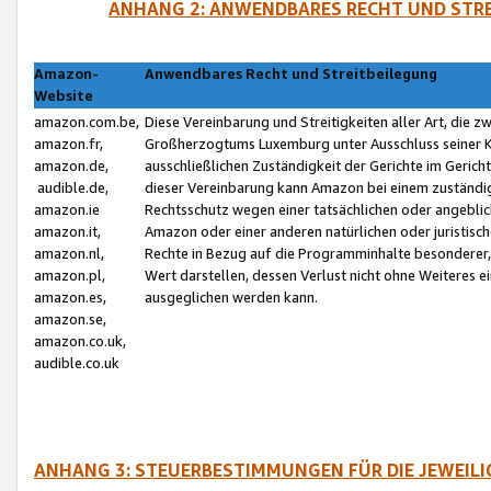
ANHANG 2: ANWENDBARES RECHT UND STRE
Amazon-
Anwendbares Recht und Streitbeilegung
Website
amazon.com.be,
Diese Vereinbarung und Streitigkeiten aller Art, die 
amazon.fr,
Großherzogtums Luxemburg unter Ausschluss seiner Kol
amazon.de,
ausschließlichen Zuständigkeit der Gerichte im Geri
audible.de,
dieser Vereinbarung kann Amazon bei einem zuständig
amazon.ie
Rechtsschutz wegen einer tatsächlichen oder angebli
amazon.it,
Amazon oder einer anderen natürlichen oder juristisc
amazon.nl,
Rechte in Bezug auf die Programminhalte besonderer,
amazon.pl,
Wert darstellen, dessen Verlust nicht ohne Weiteres e
amazon.es,
ausgeglichen werden kann.
amazon.se,
amazon.co.uk,
audible.co.uk
ANHANG 3: STEUERBESTIMMUNGEN FÜR DIE JEWEIL