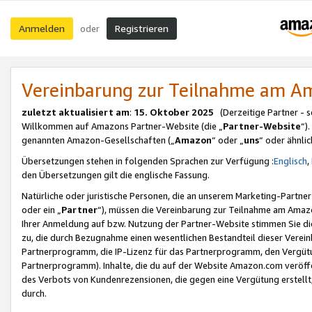
Anmelden
Registrieren
oder
Vereinbarung zur Teilnahme am 
zuletzt aktualisiert am
:
15. Oktober 2025
(Derzeitige Partner - 
Willkommen auf Amazons Partner-Website (die „
Partner-Website
“)
genannten Amazon-Gesellschaften („
Amazon
“ oder „
uns
“ oder ähnli
Übersetzungen stehen in folgenden Sprachen zur Verfügung :
Englisch
,
den Übersetzungen gilt die englische Fassung.
Natürliche oder juristische Personen, die an unserem Marketing-Partn
oder ein „
Partner
“), müssen die Vereinbarung zur Teilnahme am Ama
Ihrer Anmeldung auf bzw. Nutzung der Partner-Website stimmen Sie die
zu, die durch Bezugnahme einen wesentlichen Bestandteil dieser Verei
Partnerprogramm, die IP-Lizenz für das Partnerprogramm, den Vergütu
Partnerprogramm). Inhalte, die du auf der Website Amazon.com veröffe
des Verbots von Kundenrezensionen, die gegen eine Vergütung erstellt, 
durch.