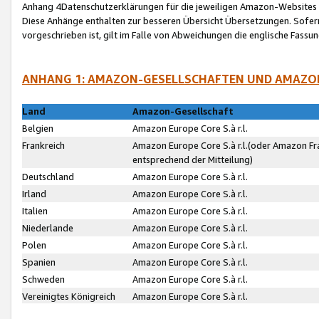
Anhang 4Datenschutzerklärungen für die jeweiligen Amazon-Websites
Diese Anhänge enthalten zur besseren Übersicht Übersetzungen. Sofe
vorgeschrieben ist, gilt im Falle von Abweichungen die englische Fass
ANHANG 1: AMAZON-GESELLSCHAFTEN UND AMAZO
Land
Amazon-Gesellschaft
Belgien
Amazon Europe Core S.à r.l.
Frankreich
Amazon Europe Core S.à r.l.(oder Amazon Fr
entsprechend der Mitteilung)
Deutschland
Amazon Europe Core S.à r.l.
Irland
Amazon Europe Core S.à r.l.
Italien
Amazon Europe Core S.à r.l.
Niederlande
Amazon Europe Core S.à r.l.
Polen
Amazon Europe Core S.à r.l.
Spanien
Amazon Europe Core S.à r.l.
Schweden
Amazon Europe Core S.à r.l.
Vereinigtes Königreich
Amazon Europe Core S.à r.l.