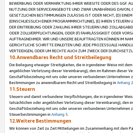
BEWERBUNG ODER VERMARKTUNG IHRER WEBSITE ODER DES GGF. AUF 
NUTZUNG DER SERVICEANGEBOTE UND ZWAR UNABHÄNGIG DAVON, O
GESETZLICHEN BESTIMMUNGEN ZULÄSSIG IST ODER NICHT, (D) EINE
(EINSCHLIESSLICH EINER PROGRAMMRICHTLINIE), (E) IHREN STEUER
DER EINTREIBUNG ODER ZAHLUNG IHRER STEUERN UND ZOLLABGAB
ODER ZOLLVERPFLICHTUNGEN, ODER (F) FAHRLÄSSIGKEIT ODER VORS
AUFTRAGNEHMER. WIR UND UNSERE BEAUFTRAGTEN KÖNNEN IM NAME
GERICHTLICHE SCHRITTE EINLEITEN UND JEDE PROZESSUALE HAND
VERTEIDIGEN, ODER UM RECHTE AUCH ZUM ZWECK DER DURCHSETZU
10.Anwendbares Recht und Streitbeilegung
Die Beilegung etwaiger Streitigkeiten, die in irgendeiner Weise mit de
angeblichen Verletzung dieser Vereinbarung), den im Rahmen dieser Ve
Geschäftsbeziehung mit uns oder unseren verbundenen Unternehmen zu
Bestimmungen zu anwendbarem Recht und Streitbeilegung in
Anhang 
11.Steuern
Steuern und damit verbundene Verpflichtungen, die in irgendeiner Wei
tatsächlichen oder angeblichen Verletzung dieser Vereinbarung), den 
Geschäftsbeziehung mit uns oder unseren verbundenen Unternehmen z
Steuerbestimmungen in
Anhang 3
.
12.Weitere Bestimmungen
Wir können von Zeit zu Zeit Mitteilungen im Zusammenhang mit dem Par