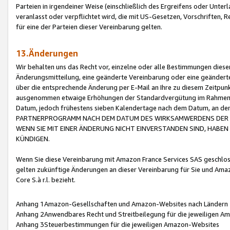
Parteien in irgendeiner Weise (einschließlich des Ergreifens oder Unt
veranlasst oder verpflichtet wird, die mit US-Gesetzen, Vorschriften,
für eine der Parteien dieser Vereinbarung gelten.
13.Änderungen
Wir behalten uns das Recht vor, einzelne oder alle Bestimmungen diese
Änderungsmitteilung, eine geänderte Vereinbarung oder eine geänderte 
über die entsprechende Änderung per E-Mail an Ihre zu diesem Zeitpun
ausgenommen etwaige Erhöhungen der Standardvergütung im Rahmen
Datum, jedoch frühestens sieben Kalendertage nach dem Datum, an de
PARTNERPROGRAMM NACH DEM DATUM DES WIRKSAMWERDENS DER Ä
WENN SIE MIT EINER ÄNDERUNG NICHT EINVERSTANDEN SIND, HABEN S
KÜNDIGEN.
Wenn Sie diese Vereinbarung mit Amazon France Services SAS geschlo
gelten zukünftige Änderungen an dieser Vereinbarung für Sie und Ama
Core S.à r.l. bezieht.
Anhang 1Amazon-Gesellschaften und Amazon-Websites nach Ländern
Anhang 2Anwendbares Recht und Streitbeilegung für die jeweiligen 
Anhang 3Steuerbestimmungen für die jeweiligen Amazon-Websites