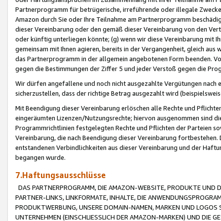
Partnerprogramm für betrügerische, irreführende oder illegale Zwecke
Amazon durch Sie oder Ihre Teilnahme am Partnerprogramm beschädig
dieser Vereinbarung oder den gemäß dieser Vereinbarung von den Vertr
oder künftig unterliegen könnte; (g) wenn wir diese Vereinbarung mit I
gemeinsam mit Ihnen agieren, bereits in der Vergangenheit, gleich aus
das Partnerprogramm in der allgemein angebotenen Form beenden. Vors
gegen die Bestimmungen der Ziffer 5 und jeder Verstoß gegen die Prog
Wir dürfen angefallene und noch nicht ausgezahlte Vergütungen nach 
sicherzustellen, dass der richtige Betrag ausgezahlt wird (beispielsw
Mit Beendigung dieser Vereinbarung erlöschen alle Rechte und Pflichte
eingeräumten Lizenzen/Nutzungsrechte; hiervon ausgenommen sind die in 
Programmrichtlinien festgelegten Rechte und Pflichten der Parteien sow
Vereinbarung, die nach Beendigung dieser Vereinbarung fortbestehen. D
entstandenen Verbindlichkeiten aus dieser Vereinbarung und der Haft
begangen wurde.
7.Haftungsausschlüsse
DAS PARTNERPROGRAMM, DIE AMAZON-WEBSITE, PRODUKTE UND DI
PARTNER-LINKS, LINKFORMATE, INHALTE, DIE ANWENDUNGSPROGR
PRODUKTWERBUNG, UNSERE DOMAIN-NAMEN, MARKEN UND LOGOS S
UNTERNEHMEN (EINSCHLIESSLICH DER AMAZON-MARKEN) UND DIE GE