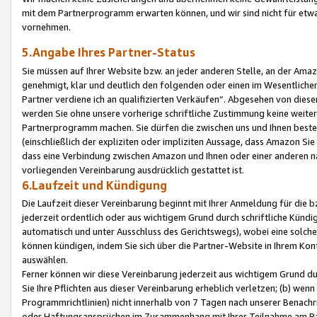
mit dem Partnerprogramm erwarten können, und wir sind nicht für etwa
vornehmen.
5.Angabe Ihres Partner-Status
Sie müssen auf Ihrer Website bzw. an jeder anderen Stelle, an der Am
genehmigt, klar und deutlich den folgenden oder einen im Wesentlichen
Partner verdiene ich an qualifizierten Verkäufen“. Abgesehen von die
werden Sie ohne unsere vorherige schriftliche Zustimmung keine weite
Partnerprogramm machen. Sie dürfen die zwischen uns und Ihnen best
(einschließlich der expliziten oder impliziten Aussage, dass Amazon Si
dass eine Verbindung zwischen Amazon und Ihnen oder einer anderen natü
vorliegenden Vereinbarung ausdrücklich gestattet ist.
6.Laufzeit und Kündigung
Die Laufzeit dieser Vereinbarung beginnt mit Ihrer Anmeldung für die 
jederzeit ordentlich oder aus wichtigem Grund durch schriftliche Kündi
automatisch und unter Ausschluss des Gerichtswegs), wobei eine solch
können kündigen, indem Sie sich über die Partner-Website in Ihrem Ko
auswählen.
Ferner können wir diese Vereinbarung jederzeit aus wichtigem Grund dur
Sie Ihre Pflichten aus dieser Vereinbarung erheblich verletzen; (b) wen
Programmrichtlinien) nicht innerhalb von 7 Tagen nach unserer Benachr
oder Haftungsansprüchen im Zusammenhang mit Ihrer Teilnahme am Pa