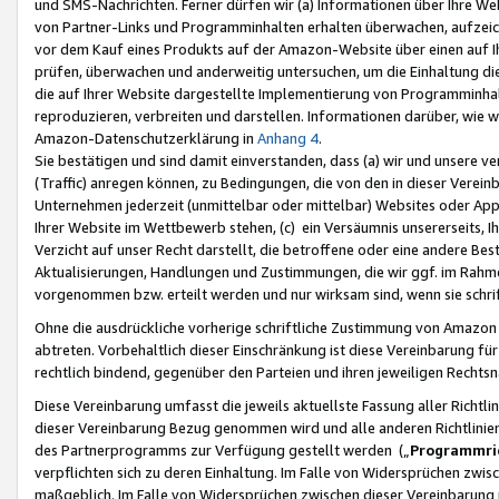
und SMS-Nachrichten. Ferner dürfen wir (a) Informationen über Ihre We
von Partner-Links und Programminhalten erhalten überwachen, aufzei
vor dem Kauf eines Produkts auf der Amazon-Website über einen auf Ih
prüfen, überwachen und anderweitig untersuchen, um die Einhaltung dies
die auf Ihrer Website dargestellte Implementierung von Programminhalt
reproduzieren, verbreiten und darstellen. Informationen darüber, wie w
Amazon-Datenschutzerklärung in
Anhang 4
.
Sie bestätigen und sind damit einverstanden, dass (a) wir und unsere 
(Traffic) anregen können, zu Bedingungen, die von den in dieser Vere
Unternehmen jederzeit (unmittelbar oder mittelbar) Websites oder Appl
Ihrer Website im Wettbewerb stehen, (c) ein Versäumnis unsererseits, I
Verzicht auf unser Recht darstellt, die betroffene oder eine andere B
Aktualisierungen, Handlungen und Zustimmungen, die wir ggf. im Rahme
vorgenommen bzw. erteilt werden und nur wirksam sind, wenn sie schri
Ohne die ausdrückliche vorherige schriftliche Zustimmung von Amazon
abtreten. Vorbehaltlich dieser Einschränkung ist diese Vereinbarung f
rechtlich bindend, gegenüber den Parteien und ihren jeweiligen Rech
Diese Vereinbarung umfasst die jeweils aktuellste Fassung aller Richtli
dieser Vereinbarung Bezug genommen wird und alle anderen Richtlinie
des Partnerprogramms zur Verfügung gestellt werden („
Programmric
verpflichten sich zu deren Einhaltung. Im Falle von Widersprüchen zwi
maßgeblich. Im Falle von Widersprüchen zwischen dieser Vereinbarun