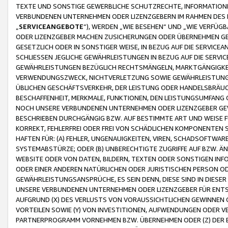
TEXTE UND SONSTIGE GEWERBLICHE SCHUTZRECHTE, INFORMATIONE
VERBUNDENEN UNTERNEHMEN ODER LIZENZGEBERN IM RAHMEN DES
„
SERVICEANGEBOTE
“), WERDEN „WIE BESEHEN“ UND „WIE VERFÜ
ODER LIZENZGEBER MACHEN ZUSICHERUNGEN ODER ÜBERNEHMEN GEW
GESETZLICH ODER IN SONSTIGER WEISE, IN BEZUG AUF DIE SERVI
SCHLIESSEN JEGLICHE GEWÄHRLEISTUNGEN IN BEZUG AUF DIE SERVI
GEWÄHRLEISTUNGEN BEZÜGLICH RECHTSMÄNGELN, MARKTGÄNGIGKEIT
VERWENDUNGSZWECK, NICHTVERLETZUNG SOWIE GEWÄHRLEISTUNGEN 
ÜBLICHEN GESCHÄFTSVERKEHR, DER LEISTUNG ODER HANDELSBRÄUCH
BESCHAFFENHEIT, MERKMALE, FUNKTIONEN, DEN LEISTUNGSUMFANG 
NOCH UNSERE VERBUNDENEN UNTERNEHMEN ODER LIZENZGEBER GEWÄ
BESCHRIEBEN DURCHGÄNGIG BZW. AUF BESTIMMTE ART UND WEISE
KORREKT, FEHLERFREI ODER FREI VON SCHÄDLICHEN KOMPONENTEN
HAFTEN FÜR: (A) FEHLER, UNGENAUIGKEITEN, VIREN, SCHADSOFTW
SYSTEMABSTÜRZE; ODER (B) UNBERECHTIGTE ZUGRIFFE AUF BZW. 
WEBSITE ODER VON DATEN, BILDERN, TEXTEN ODER SONSTIGEN INF
ODER EINER ANDEREN NATÜRLICHEN ODER JURISTISCHEN PERSON OD
GEWÄHRLEISTUNGSANSPRÜCHE, ES SEIN DENN, DIESE SIND IN DIES
UNSERE VERBUNDENEN UNTERNEHMEN ODER LIZENZGEBER FÜR EN
AUFGRUND (X) DES VERLUSTS VON VORAUSSICHTLICHEN GEWINNEN
VORTEILEN SOWIE (Y) VON INVESTITIONEN, AUFWENDUNGEN ODER VE
PARTNERPROGRAMM VORNEHMEN BZW. ÜBERNEHMEN ODER (Z) DER 