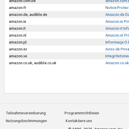
amazon.com.be
amazon.com.b
amazon.fr
Notice:Protec
amazon.de, audible.de
Amazon.de Da
amazon.ie
Amazon.ie Pri
amazon.it
Amazon.it Inf
amazon.nl
Amazon.nl Pri
amazon.pl
Informacja O
amazon.es
Aviso de Priv
amazon.se
Integritetsm
amazon.co.uk, audible.co.uk
Amazon.co.uk 
Teilnahmevereinbarung
Programmrichtlinien
Nutzungsbestimmungen
Kontaktiere uns