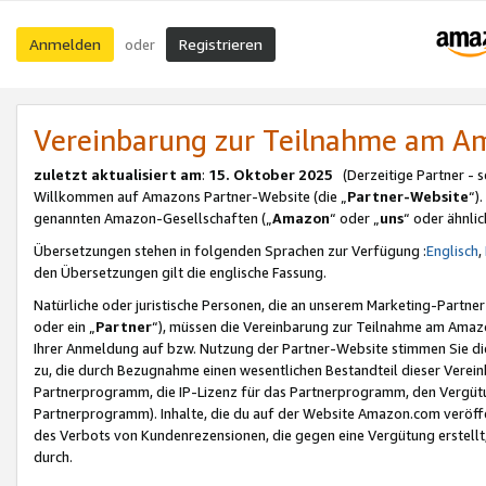
Anmelden
Registrieren
oder
Vereinbarung zur Teilnahme am 
zuletzt aktualisiert am
:
15. Oktober 2025
(Derzeitige Partner - 
Willkommen auf Amazons Partner-Website (die „
Partner-Website
“)
genannten Amazon-Gesellschaften („
Amazon
“ oder „
uns
“ oder ähnli
Übersetzungen stehen in folgenden Sprachen zur Verfügung :
Englisch
,
den Übersetzungen gilt die englische Fassung.
Natürliche oder juristische Personen, die an unserem Marketing-Partn
oder ein „
Partner
“), müssen die Vereinbarung zur Teilnahme am Ama
Ihrer Anmeldung auf bzw. Nutzung der Partner-Website stimmen Sie die
zu, die durch Bezugnahme einen wesentlichen Bestandteil dieser Verei
Partnerprogramm, die IP-Lizenz für das Partnerprogramm, den Vergütu
Partnerprogramm). Inhalte, die du auf der Website Amazon.com veröffe
des Verbots von Kundenrezensionen, die gegen eine Vergütung erstellt, 
durch.