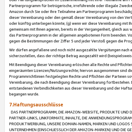
Partnerprogramm für betrügerische, irreführende oder illegale Zwecke
Amazon durch Sie oder Ihre Teilnahme am Partnerprogramm beschädig
dieser Vereinbarung oder den gemäß dieser Vereinbarung von den Vertr
oder künftig unterliegen könnte; (g) wenn wir diese Vereinbarung mit I
gemeinsam mit Ihnen agieren, bereits in der Vergangenheit, gleich aus
das Partnerprogramm in der allgemein angebotenen Form beenden. Vors
gegen die Bestimmungen der Ziffer 5 und jeder Verstoß gegen die Prog
Wir dürfen angefallene und noch nicht ausgezahlte Vergütungen nach 
sicherzustellen, dass der richtige Betrag ausgezahlt wird (beispielsw
Mit Beendigung dieser Vereinbarung erlöschen alle Rechte und Pflichte
eingeräumten Lizenzen/Nutzungsrechte; hiervon ausgenommen sind die in 
Programmrichtlinien festgelegten Rechte und Pflichten der Parteien sow
Vereinbarung, die nach Beendigung dieser Vereinbarung fortbestehen. D
entstandenen Verbindlichkeiten aus dieser Vereinbarung und der Haft
begangen wurde.
7.Haftungsausschlüsse
DAS PARTNERPROGRAMM, DIE AMAZON-WEBSITE, PRODUKTE UND DI
PARTNER-LINKS, LINKFORMATE, INHALTE, DIE ANWENDUNGSPROGR
PRODUKTWERBUNG, UNSERE DOMAIN-NAMEN, MARKEN UND LOGOS S
UNTERNEHMEN (EINSCHLIESSLICH DER AMAZON-MARKEN) UND DIE GE