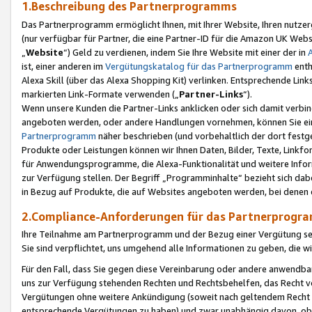
1.Beschreibung des Partnerprogramms
Das Partnerprogramm ermöglicht Ihnen, mit Ihrer Website, Ihren nutzer
(nur verfügbar für Partner, die eine Partner-ID für die Amazon UK We
„
Website
“) Geld zu verdienen, indem Sie Ihre Website mit einer der in
ist, einer anderen im
Vergütungskatalog für das Partnerprogramm
enth
Alexa Skill (über das Alexa Shopping Kit) verlinken. Entsprechende Lin
markierten Link-Formate verwenden („
Partner-Links
“).
Wenn unsere Kunden die Partner-Links anklicken oder sich damit verbi
angeboten werden, oder andere Handlungen vornehmen, können Sie eine
Partnerprogramm
näher beschrieben (und vorbehaltlich der dort festg
Produkte oder Leistungen können wir Ihnen Daten, Bilder, Texte, Linkfo
für Anwendungsprogramme, die Alexa-Funktionalität und weitere Inf
zur Verfügung stellen. Der Begriff „Programminhalte“ bezieht sich dabe
in Bezug auf Produkte, die auf Websites angeboten werden, bei denen 
2.Compliance-Anforderungen für das Partnerprog
Ihre Teilnahme am Partnerprogramm und der Bezug einer Vergütung setz
Sie sind verpflichtet, uns umgehend alle Informationen zu geben, die w
Für den Fall, dass Sie gegen diese Vereinbarung oder andere anwendba
uns zur Verfügung stehenden Rechten und Rechtsbehelfen, das Recht vo
Vergütungen ohne weitere Ankündigung (soweit nach geltendem Recht z
entsprechende Vergütungen zu haben) und zwar unabhängig davon, ob 