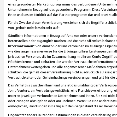
eines gesonderten Marketingprogramms des verbundenen Unternehmens
Unternehmen in Bezug auf das gesonderte Programm. Diese Vereinbarung
Ihnen und uns im Hinblick auf das Partnerprogramm dar und ersetzt al
Für die Zwecke dieser Vereinbarung verstehen sich die Begriffe „schließ
von „jedoch nicht beschränkt auf“.
Sämtliche Informationen in Bezug auf Amazon oder unsere verbunde
bereitstellen oder zugänglich machen und die nicht öffentlich bekannt bz
Informationen
“ von Amazon dar und verbleiben im alleinigen Eigent
wie dies angemessenerweise für die Erbringung Ihrer Leistungen gemäß d
juristischen Personen, die im Zusammenhang mit Ihrem Konto Zugriff au
Pflichten kennen und einhalten. Sie werden Vertrauliche Informationen 
Unternehmen) weitergeben und alle angemessenen Maßnahmen ergreifen
schützen, die gemäß dieser Vereinbarung nicht ausdrücklich zulässig is
Vertraulichkeits- oder Geheimhaltungsvereinbarungen und gilt für die
Das Verhältnis zwischen Ihnen und uns ist das unabhängiger Vertragspa
Joint-Venture, ein Vertretungsverhältnis, eine Franchisevereinbarung, 
unseren jeweiligen verbundenen Unternehmen und Ihnen. Sie sind ni
oder Zusagen abzugeben oder anzunehmen. Wenn Sie eine andere natürli
ermöglichen, Handlungen in Bezug auf den Gegenstand dieser Vereinbar
Ungeachtet anders lautender Bestimmungen in dieser Vereinbarung wird