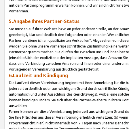
mit dem Partnerprogramm erwarten können, und wir sind nicht für etwa
vornehmen.
5.Angabe Ihres Partner-Status
Sie müssen auf Ihrer Website bzw. an jeder anderen Stelle, an der Am
genehmigt, klar und deutlich den folgenden oder einen im Wesentlichen
Partner verdiene ich an qualifizierten Verkäufen“. Abgesehen von die
werden Sie ohne unsere vorherige schriftliche Zustimmung keine weite
Partnerprogramm machen. Sie dürfen die zwischen uns und Ihnen best
(einschließlich der expliziten oder impliziten Aussage, dass Amazon Si
dass eine Verbindung zwischen Amazon und Ihnen oder einer anderen natü
vorliegenden Vereinbarung ausdrücklich gestattet ist.
6.Laufzeit und Kündigung
Die Laufzeit dieser Vereinbarung beginnt mit Ihrer Anmeldung für die 
jederzeit ordentlich oder aus wichtigem Grund durch schriftliche Kündi
automatisch und unter Ausschluss des Gerichtswegs), wobei eine solch
können kündigen, indem Sie sich über die Partner-Website in Ihrem Ko
auswählen.
Ferner können wir diese Vereinbarung jederzeit aus wichtigem Grund dur
Sie Ihre Pflichten aus dieser Vereinbarung erheblich verletzen; (b) wen
Programmrichtlinien) nicht innerhalb von 7 Tagen nach unserer Benachr
oder Haftungsansprüchen im Zusammenhang mit Ihrer Teilnahme am Pa