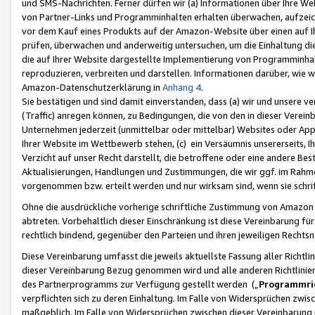
und SMS-Nachrichten. Ferner dürfen wir (a) Informationen über Ihre We
von Partner-Links und Programminhalten erhalten überwachen, aufzei
vor dem Kauf eines Produkts auf der Amazon-Website über einen auf Ih
prüfen, überwachen und anderweitig untersuchen, um die Einhaltung dies
die auf Ihrer Website dargestellte Implementierung von Programminhalt
reproduzieren, verbreiten und darstellen. Informationen darüber, wie w
Amazon-Datenschutzerklärung in
Anhang 4
.
Sie bestätigen und sind damit einverstanden, dass (a) wir und unsere 
(Traffic) anregen können, zu Bedingungen, die von den in dieser Vere
Unternehmen jederzeit (unmittelbar oder mittelbar) Websites oder Appl
Ihrer Website im Wettbewerb stehen, (c) ein Versäumnis unsererseits, I
Verzicht auf unser Recht darstellt, die betroffene oder eine andere B
Aktualisierungen, Handlungen und Zustimmungen, die wir ggf. im Rahme
vorgenommen bzw. erteilt werden und nur wirksam sind, wenn sie schri
Ohne die ausdrückliche vorherige schriftliche Zustimmung von Amazon
abtreten. Vorbehaltlich dieser Einschränkung ist diese Vereinbarung f
rechtlich bindend, gegenüber den Parteien und ihren jeweiligen Rech
Diese Vereinbarung umfasst die jeweils aktuellste Fassung aller Richtli
dieser Vereinbarung Bezug genommen wird und alle anderen Richtlinie
des Partnerprogramms zur Verfügung gestellt werden („
Programmric
verpflichten sich zu deren Einhaltung. Im Falle von Widersprüchen zwi
maßgeblich. Im Falle von Widersprüchen zwischen dieser Vereinbarun