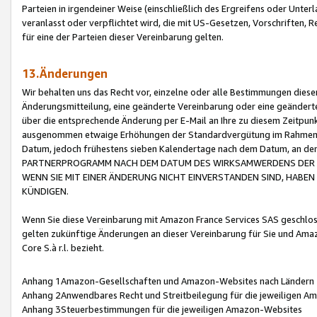
Parteien in irgendeiner Weise (einschließlich des Ergreifens oder Unt
veranlasst oder verpflichtet wird, die mit US-Gesetzen, Vorschriften,
für eine der Parteien dieser Vereinbarung gelten.
13.Änderungen
Wir behalten uns das Recht vor, einzelne oder alle Bestimmungen diese
Änderungsmitteilung, eine geänderte Vereinbarung oder eine geänderte 
über die entsprechende Änderung per E-Mail an Ihre zu diesem Zeitpun
ausgenommen etwaige Erhöhungen der Standardvergütung im Rahmen
Datum, jedoch frühestens sieben Kalendertage nach dem Datum, an de
PARTNERPROGRAMM NACH DEM DATUM DES WIRKSAMWERDENS DER Ä
WENN SIE MIT EINER ÄNDERUNG NICHT EINVERSTANDEN SIND, HABEN S
KÜNDIGEN.
Wenn Sie diese Vereinbarung mit Amazon France Services SAS geschlo
gelten zukünftige Änderungen an dieser Vereinbarung für Sie und Ama
Core S.à r.l. bezieht.
Anhang 1Amazon-Gesellschaften und Amazon-Websites nach Ländern
Anhang 2Anwendbares Recht und Streitbeilegung für die jeweiligen 
Anhang 3Steuerbestimmungen für die jeweiligen Amazon-Websites