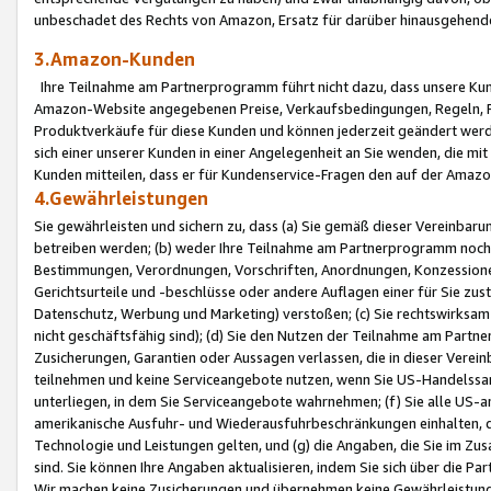
unbeschadet des Rechts von Amazon, Ersatz für darüber hinausgehen
3.Amazon-Kunden
Ihre Teilnahme am Partnerprogramm führt nicht dazu, dass unsere Kun
Amazon-Website angegebenen Preise, Verkaufsbedingungen, Regeln, Ri
Produktverkäufe für diese Kunden und können jederzeit geändert werde
sich einer unserer Kunden in einer Angelegenheit an Sie wenden, die 
Kunden mitteilen, dass er für Kundenservice-Fragen den auf der Ama
4.Gewährleistungen
Sie gewährleisten und sichern zu, dass (a) Sie gemäß dieser Vereinba
betreiben werden; (b) weder Ihre Teilnahme am Partnerprogramm noch d
Bestimmungen, Verordnungen, Vorschriften, Anordnungen, Konzessionen,
Gerichtsurteile und -beschlüsse oder andere Auflagen einer für Sie zu
Datenschutz, Werbung und Marketing) verstoßen; (c) Sie rechtswirksam 
nicht geschäftsfähig sind); (d) Sie den Nutzen der Teilnahme am Partne
Zusicherungen, Garantien oder Aussagen verlassen, die in dieser Verein
teilnehmen und keine Serviceangebote nutzen, wenn Sie US-Handelssa
unterliegen, in dem Sie Serviceangebote wahrnehmen; (f) Sie alle US
amerikanische Ausfuhr- und Wiederausfuhrbeschränkungen einhalten, 
Technologie und Leistungen gelten, und (g) die Angaben, die Sie im 
sind. Sie können Ihre Angaben aktualisieren, indem Sie sich über die 
Wir machen keine Zusicherungen und übernehmen keine Gewährleistun