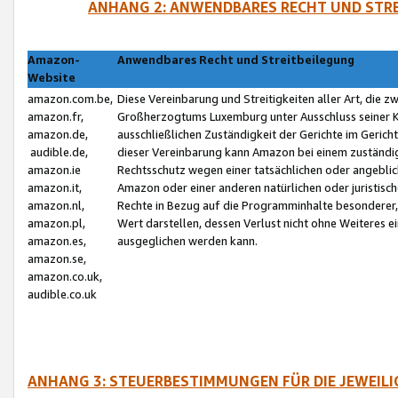
ANHANG 2: ANWENDBARES RECHT UND STRE
Amazon-
Anwendbares Recht und Streitbeilegung
Website
amazon.com.be,
Diese Vereinbarung und Streitigkeiten aller Art, die 
amazon.fr,
Großherzogtums Luxemburg unter Ausschluss seiner Kol
amazon.de,
ausschließlichen Zuständigkeit der Gerichte im Geri
audible.de,
dieser Vereinbarung kann Amazon bei einem zuständig
amazon.ie
Rechtsschutz wegen einer tatsächlichen oder angebli
amazon.it,
Amazon oder einer anderen natürlichen oder juristisc
amazon.nl,
Rechte in Bezug auf die Programminhalte besonderer,
amazon.pl,
Wert darstellen, dessen Verlust nicht ohne Weiteres e
amazon.es,
ausgeglichen werden kann.
amazon.se,
amazon.co.uk,
audible.co.uk
ANHANG 3: STEUERBESTIMMUNGEN FÜR DIE JEWEIL