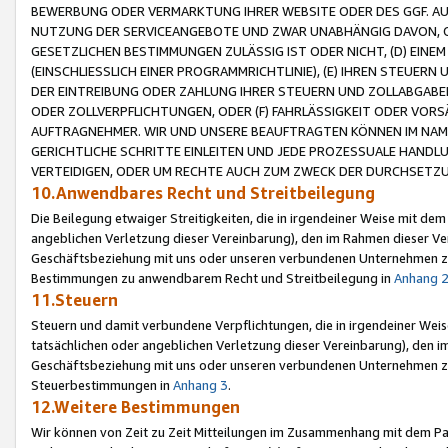
BEWERBUNG ODER VERMARKTUNG IHRER WEBSITE ODER DES GGF. AUF 
NUTZUNG DER SERVICEANGEBOTE UND ZWAR UNABHÄNGIG DAVON, O
GESETZLICHEN BESTIMMUNGEN ZULÄSSIG IST ODER NICHT, (D) EINE
(EINSCHLIESSLICH EINER PROGRAMMRICHTLINIE), (E) IHREN STEUER
DER EINTREIBUNG ODER ZAHLUNG IHRER STEUERN UND ZOLLABGAB
ODER ZOLLVERPFLICHTUNGEN, ODER (F) FAHRLÄSSIGKEIT ODER VORS
AUFTRAGNEHMER. WIR UND UNSERE BEAUFTRAGTEN KÖNNEN IM NAME
GERICHTLICHE SCHRITTE EINLEITEN UND JEDE PROZESSUALE HAND
VERTEIDIGEN, ODER UM RECHTE AUCH ZUM ZWECK DER DURCHSETZU
10.Anwendbares Recht und Streitbeilegung
Die Beilegung etwaiger Streitigkeiten, die in irgendeiner Weise mit de
angeblichen Verletzung dieser Vereinbarung), den im Rahmen dieser Ve
Geschäftsbeziehung mit uns oder unseren verbundenen Unternehmen zu
Bestimmungen zu anwendbarem Recht und Streitbeilegung in
Anhang 
11.Steuern
Steuern und damit verbundene Verpflichtungen, die in irgendeiner Wei
tatsächlichen oder angeblichen Verletzung dieser Vereinbarung), den 
Geschäftsbeziehung mit uns oder unseren verbundenen Unternehmen z
Steuerbestimmungen in
Anhang 3
.
12.Weitere Bestimmungen
Wir können von Zeit zu Zeit Mitteilungen im Zusammenhang mit dem Par