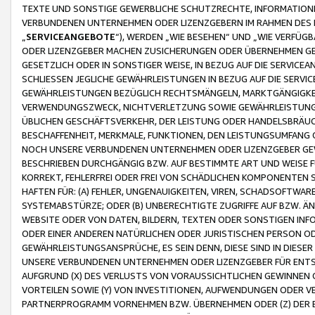
TEXTE UND SONSTIGE GEWERBLICHE SCHUTZRECHTE, INFORMATIONE
VERBUNDENEN UNTERNEHMEN ODER LIZENZGEBERN IM RAHMEN DES
„
SERVICEANGEBOTE
“), WERDEN „WIE BESEHEN“ UND „WIE VERFÜ
ODER LIZENZGEBER MACHEN ZUSICHERUNGEN ODER ÜBERNEHMEN GEW
GESETZLICH ODER IN SONSTIGER WEISE, IN BEZUG AUF DIE SERVI
SCHLIESSEN JEGLICHE GEWÄHRLEISTUNGEN IN BEZUG AUF DIE SERVI
GEWÄHRLEISTUNGEN BEZÜGLICH RECHTSMÄNGELN, MARKTGÄNGIGKEIT
VERWENDUNGSZWECK, NICHTVERLETZUNG SOWIE GEWÄHRLEISTUNGEN 
ÜBLICHEN GESCHÄFTSVERKEHR, DER LEISTUNG ODER HANDELSBRÄUCH
BESCHAFFENHEIT, MERKMALE, FUNKTIONEN, DEN LEISTUNGSUMFANG 
NOCH UNSERE VERBUNDENEN UNTERNEHMEN ODER LIZENZGEBER GEWÄ
BESCHRIEBEN DURCHGÄNGIG BZW. AUF BESTIMMTE ART UND WEISE
KORREKT, FEHLERFREI ODER FREI VON SCHÄDLICHEN KOMPONENTEN
HAFTEN FÜR: (A) FEHLER, UNGENAUIGKEITEN, VIREN, SCHADSOFTW
SYSTEMABSTÜRZE; ODER (B) UNBERECHTIGTE ZUGRIFFE AUF BZW. 
WEBSITE ODER VON DATEN, BILDERN, TEXTEN ODER SONSTIGEN INF
ODER EINER ANDEREN NATÜRLICHEN ODER JURISTISCHEN PERSON OD
GEWÄHRLEISTUNGSANSPRÜCHE, ES SEIN DENN, DIESE SIND IN DIES
UNSERE VERBUNDENEN UNTERNEHMEN ODER LIZENZGEBER FÜR EN
AUFGRUND (X) DES VERLUSTS VON VORAUSSICHTLICHEN GEWINNEN
VORTEILEN SOWIE (Y) VON INVESTITIONEN, AUFWENDUNGEN ODER VE
PARTNERPROGRAMM VORNEHMEN BZW. ÜBERNEHMEN ODER (Z) DER 