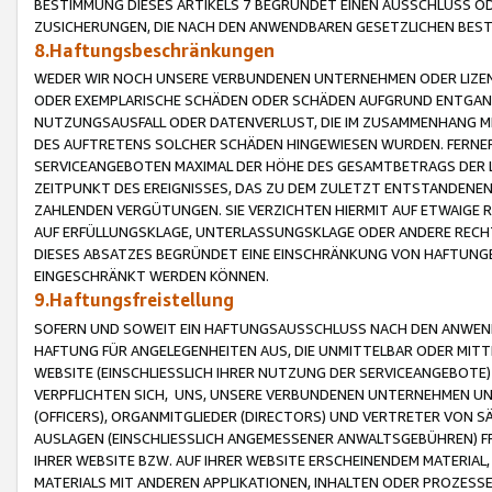
BESTIMMUNG DIESES ARTIKELS 7 BEGRÜNDET EINEN AUSSCHLUSS 
ZUSICHERUNGEN, DIE NACH DEN ANWENDBAREN GESETZLICHEN BE
8.Haftungsbeschränkungen
WEDER WIR NOCH UNSERE VERBUNDENEN UNTERNEHMEN ODER LIZEN
ODER EXEMPLARISCHE SCHÄDEN ODER SCHÄDEN AUFGRUND ENTGANG
NUTZUNGSAUSFALL ODER DATENVERLUST, DIE IM ZUSAMMENHANG MI
DES AUFTRETENS SOLCHER SCHÄDEN HINGEWIESEN WURDEN. FERN
SERVICEANGEBOTEN MAXIMAL DER HÖHE DES GESAMTBETRAGS DER 
ZEITPUNKT DES EREIGNISSES, DAS ZU DEM ZULETZT ENTSTANDENE
ZAHLENDEN VERGÜTUNGEN. SIE VERZICHTEN HIERMIT AUF ETWAIGE 
AUF ERFÜLLUNGSKLAGE, UNTERLASSUNGSKLAGE ODER ANDERE RECHT
DIESES ABSATZES BEGRÜNDET EINE EINSCHRÄNKUNG VON HAFTUNG
EINGESCHRÄNKT WERDEN KÖNNEN.
9.Haftungsfreistellung
SOFERN UND SOWEIT EIN HAFTUNGSAUSSCHLUSS NACH DEN ANWENDB
HAFTUNG FÜR ANGELEGENHEITEN AUS, DIE UNMITTELBAR ODER MITT
WEBSITE (EINSCHLIESSLICH IHRER NUTZUNG DER SERVICEANGEBOTE)
VERPFLICHTEN SICH, UNS, UNSERE VERBUNDENEN UNTERNEHMEN UN
(OFFICERS), ORGANMITGLIEDER (DIRECTORS) UND VERTRETER VON 
AUSLAGEN (EINSCHLIESSLICH ANGEMESSENER ANWALTSGEBÜHREN) FR
IHRER WEBSITE BZW. AUF IHRER WEBSITE ERSCHEINENDEM MATERIAL
MATERIALS MIT ANDEREN APPLIKATIONEN, INHALTEN ODER PROZESSE