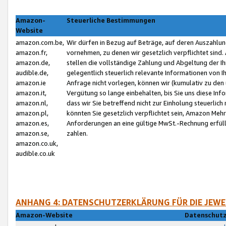
Amazon-
Steuerliche Bestimmungen
Website
amazon.com.be,
Wir dürfen in Bezug auf Beträge, auf deren Auszahlun
amazon.fr,
vornehmen, zu denen wir gesetzlich verpflichtet sind
amazon.de,
stellen die vollständige Zahlung und Abgeltung der 
audible.de,
gelegentlich steuerlich relevante Informationen von I
amazon.ie
Anfrage nicht vorlegen, können wir (kumulativ zu de
amazon.it,
Vergütung so lange einbehalten, bis Sie uns diese Inf
amazon.nl,
dass wir Sie betreffend nicht zur Einholung steuerlich 
amazon.pl,
könnten Sie gesetzlich verpflichtet sein, Amazon Meh
amazon.es,
Anforderungen an eine gültige MwSt.-Rechnung erfüllt
amazon.se,
zahlen.
amazon.co.uk,
audible.co.uk
ANHANG 4: DATENSCHUTZERKLÄRUNG FÜR DIE JEWE
Amazon-Website
Datenschutz