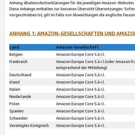
Anhang 4Datenschutzerklärungen für die jeweiligen Amazon-Websites
Diese Anhänge enthalten zur besseren Übersicht Übersetzungen. Sofe
vorgeschrieben ist, gilt im Falle von Abweichungen die englische Fass
ANHANG 1: AMAZON-GESELLSCHAFTEN UND AMAZO
Land
Amazon-Gesellschaft
Belgien
Amazon Europe Core S.à r.l.
Frankreich
Amazon Europe Core S.à r.l.(oder Amazon Fr
entsprechend der Mitteilung)
Deutschland
Amazon Europe Core S.à r.l.
Irland
Amazon Europe Core S.à r.l.
Italien
Amazon Europe Core S.à r.l.
Niederlande
Amazon Europe Core S.à r.l.
Polen
Amazon Europe Core S.à r.l.
Spanien
Amazon Europe Core S.à r.l.
Schweden
Amazon Europe Core S.à r.l.
Vereinigtes Königreich
Amazon Europe Core S.à r.l.