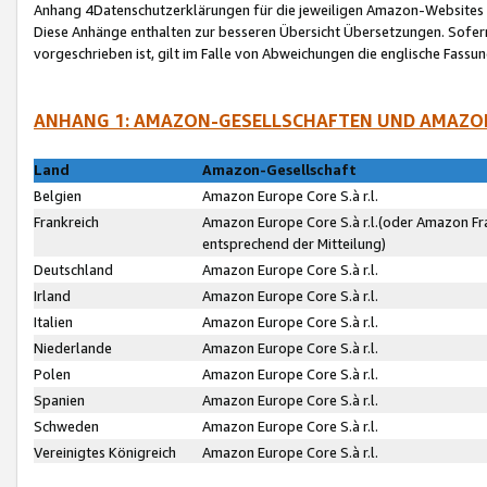
Anhang 4Datenschutzerklärungen für die jeweiligen Amazon-Websites
Diese Anhänge enthalten zur besseren Übersicht Übersetzungen. Sofe
vorgeschrieben ist, gilt im Falle von Abweichungen die englische Fass
ANHANG 1: AMAZON-GESELLSCHAFTEN UND AMAZO
Land
Amazon-Gesellschaft
Belgien
Amazon Europe Core S.à r.l.
Frankreich
Amazon Europe Core S.à r.l.(oder Amazon Fr
entsprechend der Mitteilung)
Deutschland
Amazon Europe Core S.à r.l.
Irland
Amazon Europe Core S.à r.l.
Italien
Amazon Europe Core S.à r.l.
Niederlande
Amazon Europe Core S.à r.l.
Polen
Amazon Europe Core S.à r.l.
Spanien
Amazon Europe Core S.à r.l.
Schweden
Amazon Europe Core S.à r.l.
Vereinigtes Königreich
Amazon Europe Core S.à r.l.