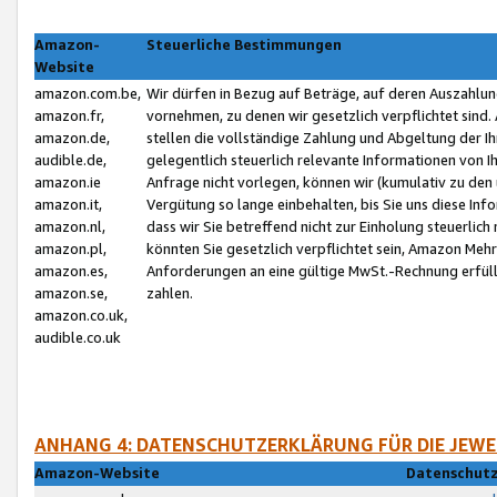
Amazon-
Steuerliche Bestimmungen
Website
amazon.com.be,
Wir dürfen in Bezug auf Beträge, auf deren Auszahlun
amazon.fr,
vornehmen, zu denen wir gesetzlich verpflichtet sind
amazon.de,
stellen die vollständige Zahlung und Abgeltung der 
audible.de,
gelegentlich steuerlich relevante Informationen von I
amazon.ie
Anfrage nicht vorlegen, können wir (kumulativ zu de
amazon.it,
Vergütung so lange einbehalten, bis Sie uns diese Inf
amazon.nl,
dass wir Sie betreffend nicht zur Einholung steuerlich 
amazon.pl,
könnten Sie gesetzlich verpflichtet sein, Amazon Meh
amazon.es,
Anforderungen an eine gültige MwSt.-Rechnung erfüllt
amazon.se,
zahlen.
amazon.co.uk,
audible.co.uk
ANHANG 4: DATENSCHUTZERKLÄRUNG FÜR DIE JEWE
Amazon-Website
Datenschutz