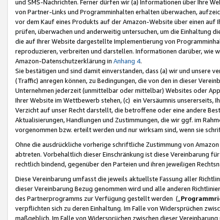
und SMS-Nachrichten. Ferner dürfen wir (a) Informationen über Ihre We
von Partner-Links und Programminhalten erhalten überwachen, aufzei
vor dem Kauf eines Produkts auf der Amazon-Website über einen auf Ih
prüfen, überwachen und anderweitig untersuchen, um die Einhaltung dies
die auf Ihrer Website dargestellte Implementierung von Programminhalt
reproduzieren, verbreiten und darstellen. Informationen darüber, wie w
Amazon-Datenschutzerklärung in
Anhang 4
.
Sie bestätigen und sind damit einverstanden, dass (a) wir und unsere 
(Traffic) anregen können, zu Bedingungen, die von den in dieser Vere
Unternehmen jederzeit (unmittelbar oder mittelbar) Websites oder Appl
Ihrer Website im Wettbewerb stehen, (c) ein Versäumnis unsererseits, I
Verzicht auf unser Recht darstellt, die betroffene oder eine andere B
Aktualisierungen, Handlungen und Zustimmungen, die wir ggf. im Rahme
vorgenommen bzw. erteilt werden und nur wirksam sind, wenn sie schri
Ohne die ausdrückliche vorherige schriftliche Zustimmung von Amazon
abtreten. Vorbehaltlich dieser Einschränkung ist diese Vereinbarung f
rechtlich bindend, gegenüber den Parteien und ihren jeweiligen Rech
Diese Vereinbarung umfasst die jeweils aktuellste Fassung aller Richtli
dieser Vereinbarung Bezug genommen wird und alle anderen Richtlinie
des Partnerprogramms zur Verfügung gestellt werden („
Programmric
verpflichten sich zu deren Einhaltung. Im Falle von Widersprüchen zwi
maßgeblich. Im Falle von Widersprüchen zwischen dieser Vereinbarun