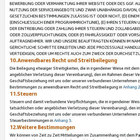
BEWERBUNG ODER VERMARKTUNG IHRER WEBSITE ODER DES GGF. AUF 
NUTZUNG DER SERVICEANGEBOTE UND ZWAR UNABHÄNGIG DAVON, O
GESETZLICHEN BESTIMMUNGEN ZULÄSSIG IST ODER NICHT, (D) EINE
(EINSCHLIESSLICH EINER PROGRAMMRICHTLINIE), (E) IHREN STEUER
DER EINTREIBUNG ODER ZAHLUNG IHRER STEUERN UND ZOLLABGAB
ODER ZOLLVERPFLICHTUNGEN, ODER (F) FAHRLÄSSIGKEIT ODER VORS
AUFTRAGNEHMER. WIR UND UNSERE BEAUFTRAGTEN KÖNNEN IM NAME
GERICHTLICHE SCHRITTE EINLEITEN UND JEDE PROZESSUALE HAND
VERTEIDIGEN, ODER UM RECHTE AUCH ZUM ZWECK DER DURCHSETZU
10.Anwendbares Recht und Streitbeilegung
Die Beilegung etwaiger Streitigkeiten, die in irgendeiner Weise mit de
angeblichen Verletzung dieser Vereinbarung), den im Rahmen dieser Ve
Geschäftsbeziehung mit uns oder unseren verbundenen Unternehmen zu
Bestimmungen zu anwendbarem Recht und Streitbeilegung in
Anhang 
11.Steuern
Steuern und damit verbundene Verpflichtungen, die in irgendeiner Wei
tatsächlichen oder angeblichen Verletzung dieser Vereinbarung), den 
Geschäftsbeziehung mit uns oder unseren verbundenen Unternehmen z
Steuerbestimmungen in
Anhang 3
.
12.Weitere Bestimmungen
Wir können von Zeit zu Zeit Mitteilungen im Zusammenhang mit dem Par