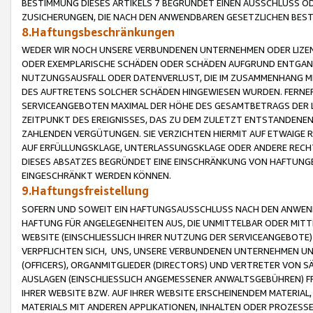
BESTIMMUNG DIESES ARTIKELS 7 BEGRÜNDET EINEN AUSSCHLUSS 
ZUSICHERUNGEN, DIE NACH DEN ANWENDBAREN GESETZLICHEN BE
8.Haftungsbeschränkungen
WEDER WIR NOCH UNSERE VERBUNDENEN UNTERNEHMEN ODER LIZEN
ODER EXEMPLARISCHE SCHÄDEN ODER SCHÄDEN AUFGRUND ENTGANG
NUTZUNGSAUSFALL ODER DATENVERLUST, DIE IM ZUSAMMENHANG MI
DES AUFTRETENS SOLCHER SCHÄDEN HINGEWIESEN WURDEN. FERN
SERVICEANGEBOTEN MAXIMAL DER HÖHE DES GESAMTBETRAGS DER 
ZEITPUNKT DES EREIGNISSES, DAS ZU DEM ZULETZT ENTSTANDENE
ZAHLENDEN VERGÜTUNGEN. SIE VERZICHTEN HIERMIT AUF ETWAIGE 
AUF ERFÜLLUNGSKLAGE, UNTERLASSUNGSKLAGE ODER ANDERE RECHT
DIESES ABSATZES BEGRÜNDET EINE EINSCHRÄNKUNG VON HAFTUNG
EINGESCHRÄNKT WERDEN KÖNNEN.
9.Haftungsfreistellung
SOFERN UND SOWEIT EIN HAFTUNGSAUSSCHLUSS NACH DEN ANWENDB
HAFTUNG FÜR ANGELEGENHEITEN AUS, DIE UNMITTELBAR ODER MITT
WEBSITE (EINSCHLIESSLICH IHRER NUTZUNG DER SERVICEANGEBOTE)
VERPFLICHTEN SICH, UNS, UNSERE VERBUNDENEN UNTERNEHMEN UN
(OFFICERS), ORGANMITGLIEDER (DIRECTORS) UND VERTRETER VON 
AUSLAGEN (EINSCHLIESSLICH ANGEMESSENER ANWALTSGEBÜHREN) FR
IHRER WEBSITE BZW. AUF IHRER WEBSITE ERSCHEINENDEM MATERIAL
MATERIALS MIT ANDEREN APPLIKATIONEN, INHALTEN ODER PROZESSE