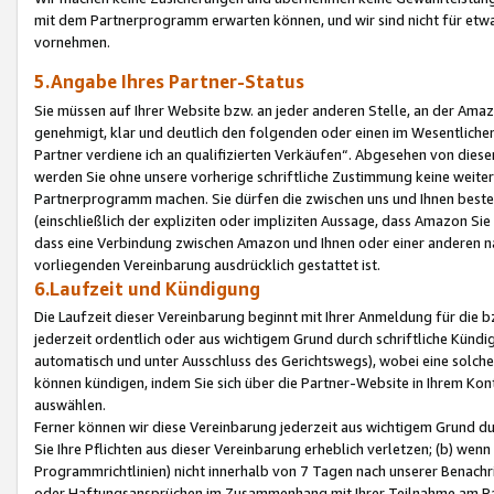
mit dem Partnerprogramm erwarten können, und wir sind nicht für etwa
vornehmen.
5.Angabe Ihres Partner-Status
Sie müssen auf Ihrer Website bzw. an jeder anderen Stelle, an der Am
genehmigt, klar und deutlich den folgenden oder einen im Wesentlichen
Partner verdiene ich an qualifizierten Verkäufen“. Abgesehen von die
werden Sie ohne unsere vorherige schriftliche Zustimmung keine weite
Partnerprogramm machen. Sie dürfen die zwischen uns und Ihnen best
(einschließlich der expliziten oder impliziten Aussage, dass Amazon Si
dass eine Verbindung zwischen Amazon und Ihnen oder einer anderen natü
vorliegenden Vereinbarung ausdrücklich gestattet ist.
6.Laufzeit und Kündigung
Die Laufzeit dieser Vereinbarung beginnt mit Ihrer Anmeldung für die 
jederzeit ordentlich oder aus wichtigem Grund durch schriftliche Kündi
automatisch und unter Ausschluss des Gerichtswegs), wobei eine solch
können kündigen, indem Sie sich über die Partner-Website in Ihrem Ko
auswählen.
Ferner können wir diese Vereinbarung jederzeit aus wichtigem Grund dur
Sie Ihre Pflichten aus dieser Vereinbarung erheblich verletzen; (b) wen
Programmrichtlinien) nicht innerhalb von 7 Tagen nach unserer Benachr
oder Haftungsansprüchen im Zusammenhang mit Ihrer Teilnahme am Pa