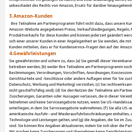
unbeschadet des Rechts von Amazon, Ersatz für darüber hinausgehen
3.Amazon-Kunden
Ihre Teilnahme am Partnerprogramm führt nicht dazu, dass unsere Kun
Amazon-Website angegebenen Preise, Verkaufsbedingungen, Regeln, Ri
Produktverkäufe für diese Kunden und können jederzeit geändert werde
sich einer unserer Kunden in einer Angelegenheit an Sie wenden, die 
Kunden mitteilen, dass er für Kundenservice-Fragen den auf der Ama
4.Gewährleistungen
Sie gewährleisten und sichern zu, dass (a) Sie gemäß dieser Vereinba
betreiben werden; (b) weder Ihre Teilnahme am Partnerprogramm noch d
Bestimmungen, Verordnungen, Vorschriften, Anordnungen, Konzessionen,
Gerichtsurteile und -beschlüsse oder andere Auflagen einer für Sie zu
Datenschutz, Werbung und Marketing) verstoßen; (c) Sie rechtswirksam 
nicht geschäftsfähig sind); (d) Sie den Nutzen der Teilnahme am Partne
Zusicherungen, Garantien oder Aussagen verlassen, die in dieser Verein
teilnehmen und keine Serviceangebote nutzen, wenn Sie US-Handelssa
unterliegen, in dem Sie Serviceangebote wahrnehmen; (f) Sie alle US
amerikanische Ausfuhr- und Wiederausfuhrbeschränkungen einhalten, 
Technologie und Leistungen gelten, und (g) die Angaben, die Sie im 
sind. Sie können Ihre Angaben aktualisieren, indem Sie sich über die 
Wir machen keine Zusicherungen und übernehmen keine Gewährleistun