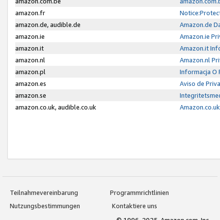
amazon.com.be
amazon.com.b
amazon.fr
Notice:Protec
amazon.de, audible.de
Amazon.de Da
amazon.ie
Amazon.ie Pri
amazon.it
Amazon.it Inf
amazon.nl
Amazon.nl Pri
amazon.pl
Informacja O
amazon.es
Aviso de Priv
amazon.se
Integritetsm
amazon.co.uk, audible.co.uk
Amazon.co.uk 
Teilnahmevereinbarung
Programmrichtlinien
Nutzungsbestimmungen
Kontaktiere uns