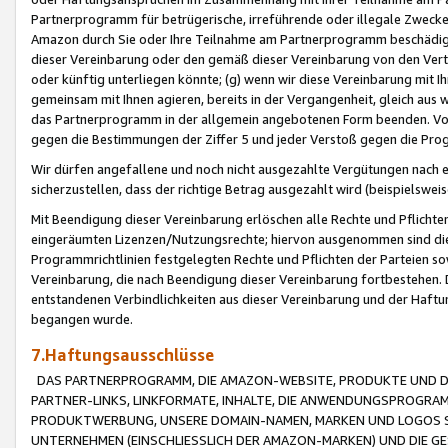
Partnerprogramm für betrügerische, irreführende oder illegale Zwecke
Amazon durch Sie oder Ihre Teilnahme am Partnerprogramm beschädig
dieser Vereinbarung oder den gemäß dieser Vereinbarung von den Vertr
oder künftig unterliegen könnte; (g) wenn wir diese Vereinbarung mit I
gemeinsam mit Ihnen agieren, bereits in der Vergangenheit, gleich aus
das Partnerprogramm in der allgemein angebotenen Form beenden. Vors
gegen die Bestimmungen der Ziffer 5 und jeder Verstoß gegen die Prog
Wir dürfen angefallene und noch nicht ausgezahlte Vergütungen nach 
sicherzustellen, dass der richtige Betrag ausgezahlt wird (beispielsw
Mit Beendigung dieser Vereinbarung erlöschen alle Rechte und Pflichte
eingeräumten Lizenzen/Nutzungsrechte; hiervon ausgenommen sind die in 
Programmrichtlinien festgelegten Rechte und Pflichten der Parteien sow
Vereinbarung, die nach Beendigung dieser Vereinbarung fortbestehen. D
entstandenen Verbindlichkeiten aus dieser Vereinbarung und der Haft
begangen wurde.
7.Haftungsausschlüsse
DAS PARTNERPROGRAMM, DIE AMAZON-WEBSITE, PRODUKTE UND DI
PARTNER-LINKS, LINKFORMATE, INHALTE, DIE ANWENDUNGSPROGR
PRODUKTWERBUNG, UNSERE DOMAIN-NAMEN, MARKEN UND LOGOS S
UNTERNEHMEN (EINSCHLIESSLICH DER AMAZON-MARKEN) UND DIE GE