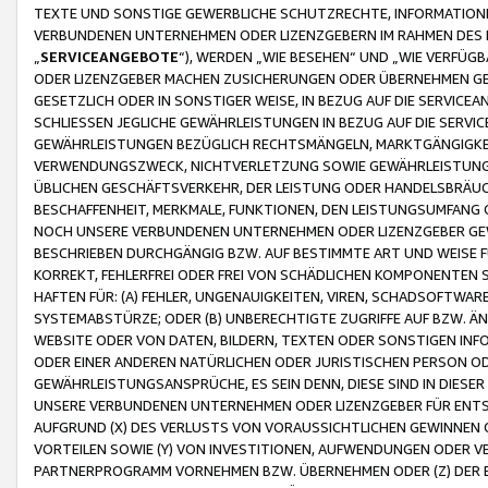
TEXTE UND SONSTIGE GEWERBLICHE SCHUTZRECHTE, INFORMATIONE
VERBUNDENEN UNTERNEHMEN ODER LIZENZGEBERN IM RAHMEN DES
„
SERVICEANGEBOTE
“), WERDEN „WIE BESEHEN“ UND „WIE VERFÜ
ODER LIZENZGEBER MACHEN ZUSICHERUNGEN ODER ÜBERNEHMEN GEW
GESETZLICH ODER IN SONSTIGER WEISE, IN BEZUG AUF DIE SERVI
SCHLIESSEN JEGLICHE GEWÄHRLEISTUNGEN IN BEZUG AUF DIE SERVI
GEWÄHRLEISTUNGEN BEZÜGLICH RECHTSMÄNGELN, MARKTGÄNGIGKEIT
VERWENDUNGSZWECK, NICHTVERLETZUNG SOWIE GEWÄHRLEISTUNGEN 
ÜBLICHEN GESCHÄFTSVERKEHR, DER LEISTUNG ODER HANDELSBRÄUCH
BESCHAFFENHEIT, MERKMALE, FUNKTIONEN, DEN LEISTUNGSUMFANG 
NOCH UNSERE VERBUNDENEN UNTERNEHMEN ODER LIZENZGEBER GEWÄ
BESCHRIEBEN DURCHGÄNGIG BZW. AUF BESTIMMTE ART UND WEISE
KORREKT, FEHLERFREI ODER FREI VON SCHÄDLICHEN KOMPONENTEN
HAFTEN FÜR: (A) FEHLER, UNGENAUIGKEITEN, VIREN, SCHADSOFTW
SYSTEMABSTÜRZE; ODER (B) UNBERECHTIGTE ZUGRIFFE AUF BZW. 
WEBSITE ODER VON DATEN, BILDERN, TEXTEN ODER SONSTIGEN INF
ODER EINER ANDEREN NATÜRLICHEN ODER JURISTISCHEN PERSON OD
GEWÄHRLEISTUNGSANSPRÜCHE, ES SEIN DENN, DIESE SIND IN DIES
UNSERE VERBUNDENEN UNTERNEHMEN ODER LIZENZGEBER FÜR EN
AUFGRUND (X) DES VERLUSTS VON VORAUSSICHTLICHEN GEWINNEN
VORTEILEN SOWIE (Y) VON INVESTITIONEN, AUFWENDUNGEN ODER VE
PARTNERPROGRAMM VORNEHMEN BZW. ÜBERNEHMEN ODER (Z) DER 