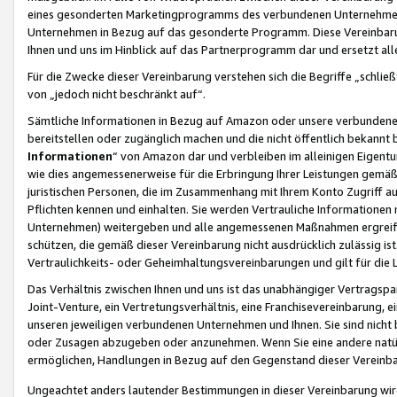
eines gesonderten Marketingprogramms des verbundenen Unternehmens
Unternehmen in Bezug auf das gesonderte Programm. Diese Vereinbarung
Ihnen und uns im Hinblick auf das Partnerprogramm dar und ersetzt al
Für die Zwecke dieser Vereinbarung verstehen sich die Begriffe „schließ
von „jedoch nicht beschränkt auf“.
Sämtliche Informationen in Bezug auf Amazon oder unsere verbunde
bereitstellen oder zugänglich machen und die nicht öffentlich bekannt bz
Informationen
“ von Amazon dar und verbleiben im alleinigen Eigent
wie dies angemessenerweise für die Erbringung Ihrer Leistungen gemäß d
juristischen Personen, die im Zusammenhang mit Ihrem Konto Zugriff au
Pflichten kennen und einhalten. Sie werden Vertrauliche Informationen 
Unternehmen) weitergeben und alle angemessenen Maßnahmen ergreifen
schützen, die gemäß dieser Vereinbarung nicht ausdrücklich zulässig is
Vertraulichkeits- oder Geheimhaltungsvereinbarungen und gilt für die
Das Verhältnis zwischen Ihnen und uns ist das unabhängiger Vertragspa
Joint-Venture, ein Vertretungsverhältnis, eine Franchisevereinbarung, 
unseren jeweiligen verbundenen Unternehmen und Ihnen. Sie sind ni
oder Zusagen abzugeben oder anzunehmen. Wenn Sie eine andere natürli
ermöglichen, Handlungen in Bezug auf den Gegenstand dieser Vereinbar
Ungeachtet anders lautender Bestimmungen in dieser Vereinbarung wird