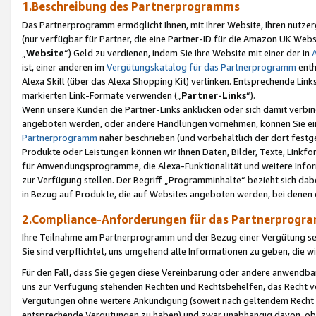
1.Beschreibung des Partnerprogramms
Das Partnerprogramm ermöglicht Ihnen, mit Ihrer Website, Ihren nutzer
(nur verfügbar für Partner, die eine Partner-ID für die Amazon UK We
„
Website
“) Geld zu verdienen, indem Sie Ihre Website mit einer der in
ist, einer anderen im
Vergütungskatalog für das Partnerprogramm
enth
Alexa Skill (über das Alexa Shopping Kit) verlinken. Entsprechende Lin
markierten Link-Formate verwenden („
Partner-Links
“).
Wenn unsere Kunden die Partner-Links anklicken oder sich damit verbi
angeboten werden, oder andere Handlungen vornehmen, können Sie eine
Partnerprogramm
näher beschrieben (und vorbehaltlich der dort festg
Produkte oder Leistungen können wir Ihnen Daten, Bilder, Texte, Linkfo
für Anwendungsprogramme, die Alexa-Funktionalität und weitere Inf
zur Verfügung stellen. Der Begriff „Programminhalte“ bezieht sich dabe
in Bezug auf Produkte, die auf Websites angeboten werden, bei denen 
2.Compliance-Anforderungen für das Partnerprog
Ihre Teilnahme am Partnerprogramm und der Bezug einer Vergütung setz
Sie sind verpflichtet, uns umgehend alle Informationen zu geben, die w
Für den Fall, dass Sie gegen diese Vereinbarung oder andere anwendba
uns zur Verfügung stehenden Rechten und Rechtsbehelfen, das Recht vo
Vergütungen ohne weitere Ankündigung (soweit nach geltendem Recht z
entsprechende Vergütungen zu haben) und zwar unabhängig davon, ob 