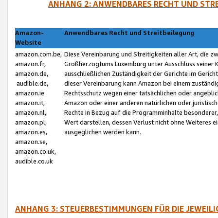
ANHANG 2: ANWENDBARES RECHT UND STRE
Amazon-
Anwendbares Recht und Streitbeilegung
Website
amazon.com.be,
Diese Vereinbarung und Streitigkeiten aller Art, die 
amazon.fr,
Großherzogtums Luxemburg unter Ausschluss seiner Kol
amazon.de,
ausschließlichen Zuständigkeit der Gerichte im Geri
audible.de,
dieser Vereinbarung kann Amazon bei einem zuständig
amazon.ie
Rechtsschutz wegen einer tatsächlichen oder angebli
amazon.it,
Amazon oder einer anderen natürlichen oder juristisc
amazon.nl,
Rechte in Bezug auf die Programminhalte besonderer,
amazon.pl,
Wert darstellen, dessen Verlust nicht ohne Weiteres e
amazon.es,
ausgeglichen werden kann.
amazon.se,
amazon.co.uk,
audible.co.uk
ANHANG 3: STEUERBESTIMMUNGEN FÜR DIE JEWEIL