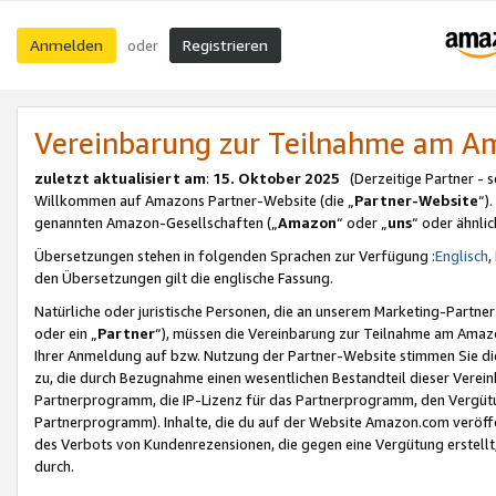
Anmelden
Registrieren
oder
Vereinbarung zur Teilnahme am 
zuletzt aktualisiert am
:
15. Oktober 2025
(Derzeitige Partner - 
Willkommen auf Amazons Partner-Website (die „
Partner-Website
“)
genannten Amazon-Gesellschaften („
Amazon
“ oder „
uns
“ oder ähnli
Übersetzungen stehen in folgenden Sprachen zur Verfügung :
Englisch
,
den Übersetzungen gilt die englische Fassung.
Natürliche oder juristische Personen, die an unserem Marketing-Partn
oder ein „
Partner
“), müssen die Vereinbarung zur Teilnahme am Ama
Ihrer Anmeldung auf bzw. Nutzung der Partner-Website stimmen Sie die
zu, die durch Bezugnahme einen wesentlichen Bestandteil dieser Verei
Partnerprogramm, die IP-Lizenz für das Partnerprogramm, den Vergütu
Partnerprogramm). Inhalte, die du auf der Website Amazon.com veröffe
des Verbots von Kundenrezensionen, die gegen eine Vergütung erstellt, 
durch.