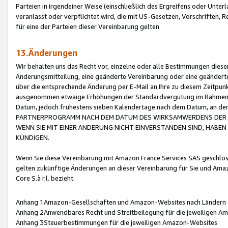
Parteien in irgendeiner Weise (einschließlich des Ergreifens oder Unt
veranlasst oder verpflichtet wird, die mit US-Gesetzen, Vorschriften,
für eine der Parteien dieser Vereinbarung gelten.
13.Änderungen
Wir behalten uns das Recht vor, einzelne oder alle Bestimmungen diese
Änderungsmitteilung, eine geänderte Vereinbarung oder eine geänderte 
über die entsprechende Änderung per E-Mail an Ihre zu diesem Zeitpun
ausgenommen etwaige Erhöhungen der Standardvergütung im Rahmen
Datum, jedoch frühestens sieben Kalendertage nach dem Datum, an de
PARTNERPROGRAMM NACH DEM DATUM DES WIRKSAMWERDENS DER Ä
WENN SIE MIT EINER ÄNDERUNG NICHT EINVERSTANDEN SIND, HABEN S
KÜNDIGEN.
Wenn Sie diese Vereinbarung mit Amazon France Services SAS geschlo
gelten zukünftige Änderungen an dieser Vereinbarung für Sie und Ama
Core S.à r.l. bezieht.
Anhang 1Amazon-Gesellschaften und Amazon-Websites nach Ländern
Anhang 2Anwendbares Recht und Streitbeilegung für die jeweiligen 
Anhang 3Steuerbestimmungen für die jeweiligen Amazon-Websites