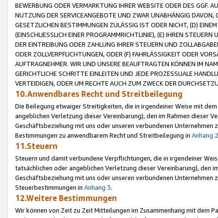
BEWERBUNG ODER VERMARKTUNG IHRER WEBSITE ODER DES GGF. AUF 
NUTZUNG DER SERVICEANGEBOTE UND ZWAR UNABHÄNGIG DAVON, O
GESETZLICHEN BESTIMMUNGEN ZULÄSSIG IST ODER NICHT, (D) EINE
(EINSCHLIESSLICH EINER PROGRAMMRICHTLINIE), (E) IHREN STEUER
DER EINTREIBUNG ODER ZAHLUNG IHRER STEUERN UND ZOLLABGAB
ODER ZOLLVERPFLICHTUNGEN, ODER (F) FAHRLÄSSIGKEIT ODER VORS
AUFTRAGNEHMER. WIR UND UNSERE BEAUFTRAGTEN KÖNNEN IM NAME
GERICHTLICHE SCHRITTE EINLEITEN UND JEDE PROZESSUALE HAND
VERTEIDIGEN, ODER UM RECHTE AUCH ZUM ZWECK DER DURCHSETZU
10.Anwendbares Recht und Streitbeilegung
Die Beilegung etwaiger Streitigkeiten, die in irgendeiner Weise mit de
angeblichen Verletzung dieser Vereinbarung), den im Rahmen dieser Ve
Geschäftsbeziehung mit uns oder unseren verbundenen Unternehmen zu
Bestimmungen zu anwendbarem Recht und Streitbeilegung in
Anhang 
11.Steuern
Steuern und damit verbundene Verpflichtungen, die in irgendeiner Wei
tatsächlichen oder angeblichen Verletzung dieser Vereinbarung), den 
Geschäftsbeziehung mit uns oder unseren verbundenen Unternehmen z
Steuerbestimmungen in
Anhang 3
.
12.Weitere Bestimmungen
Wir können von Zeit zu Zeit Mitteilungen im Zusammenhang mit dem Par