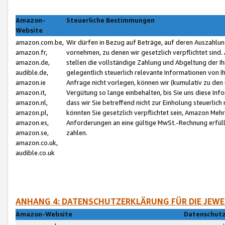
Amazon-
Steuerliche Bestimmungen
Website
amazon.com.be,
Wir dürfen in Bezug auf Beträge, auf deren Auszahlun
amazon.fr,
vornehmen, zu denen wir gesetzlich verpflichtet sind
amazon.de,
stellen die vollständige Zahlung und Abgeltung der 
audible.de,
gelegentlich steuerlich relevante Informationen von I
amazon.ie
Anfrage nicht vorlegen, können wir (kumulativ zu de
amazon.it,
Vergütung so lange einbehalten, bis Sie uns diese Inf
amazon.nl,
dass wir Sie betreffend nicht zur Einholung steuerlich 
amazon.pl,
könnten Sie gesetzlich verpflichtet sein, Amazon Meh
amazon.es,
Anforderungen an eine gültige MwSt.-Rechnung erfüllt
amazon.se,
zahlen.
amazon.co.uk,
audible.co.uk
ANHANG 4: DATENSCHUTZERKLÄRUNG FÜR DIE JEWE
Amazon-Website
Datenschutz