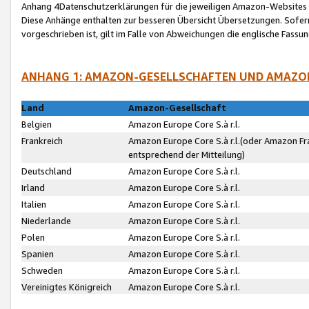
Anhang 4Datenschutzerklärungen für die jeweiligen Amazon-Websites
Diese Anhänge enthalten zur besseren Übersicht Übersetzungen. Sofe
vorgeschrieben ist, gilt im Falle von Abweichungen die englische Fass
ANHANG 1: AMAZON-GESELLSCHAFTEN UND AMAZO
Land
Amazon-Gesellschaft
Belgien
Amazon Europe Core S.à r.l.
Frankreich
Amazon Europe Core S.à r.l.(oder Amazon Fr
entsprechend der Mitteilung)
Deutschland
Amazon Europe Core S.à r.l.
Irland
Amazon Europe Core S.à r.l.
Italien
Amazon Europe Core S.à r.l.
Niederlande
Amazon Europe Core S.à r.l.
Polen
Amazon Europe Core S.à r.l.
Spanien
Amazon Europe Core S.à r.l.
Schweden
Amazon Europe Core S.à r.l.
Vereinigtes Königreich
Amazon Europe Core S.à r.l.