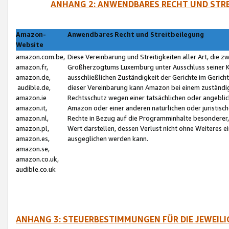
ANHANG 2: ANWENDBARES RECHT UND STRE
Amazon-
Anwendbares Recht und Streitbeilegung
Website
amazon.com.be,
Diese Vereinbarung und Streitigkeiten aller Art, die 
amazon.fr,
Großherzogtums Luxemburg unter Ausschluss seiner Kol
amazon.de,
ausschließlichen Zuständigkeit der Gerichte im Geri
audible.de,
dieser Vereinbarung kann Amazon bei einem zuständig
amazon.ie
Rechtsschutz wegen einer tatsächlichen oder angebli
amazon.it,
Amazon oder einer anderen natürlichen oder juristisc
amazon.nl,
Rechte in Bezug auf die Programminhalte besonderer,
amazon.pl,
Wert darstellen, dessen Verlust nicht ohne Weiteres e
amazon.es,
ausgeglichen werden kann.
amazon.se,
amazon.co.uk,
audible.co.uk
ANHANG 3: STEUERBESTIMMUNGEN FÜR DIE JEWEIL