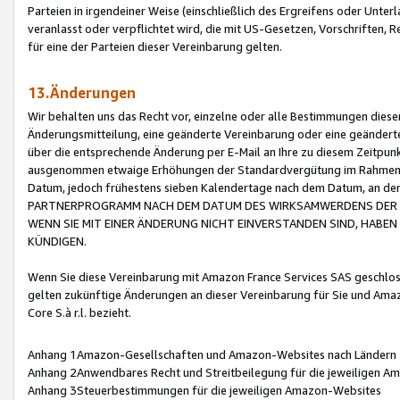
Parteien in irgendeiner Weise (einschließlich des Ergreifens oder Unt
veranlasst oder verpflichtet wird, die mit US-Gesetzen, Vorschriften,
für eine der Parteien dieser Vereinbarung gelten.
13.Änderungen
Wir behalten uns das Recht vor, einzelne oder alle Bestimmungen diese
Änderungsmitteilung, eine geänderte Vereinbarung oder eine geänderte 
über die entsprechende Änderung per E-Mail an Ihre zu diesem Zeitpun
ausgenommen etwaige Erhöhungen der Standardvergütung im Rahmen
Datum, jedoch frühestens sieben Kalendertage nach dem Datum, an de
PARTNERPROGRAMM NACH DEM DATUM DES WIRKSAMWERDENS DER Ä
WENN SIE MIT EINER ÄNDERUNG NICHT EINVERSTANDEN SIND, HABEN S
KÜNDIGEN.
Wenn Sie diese Vereinbarung mit Amazon France Services SAS geschlo
gelten zukünftige Änderungen an dieser Vereinbarung für Sie und Ama
Core S.à r.l. bezieht.
Anhang 1Amazon-Gesellschaften und Amazon-Websites nach Ländern
Anhang 2Anwendbares Recht und Streitbeilegung für die jeweiligen 
Anhang 3Steuerbestimmungen für die jeweiligen Amazon-Websites