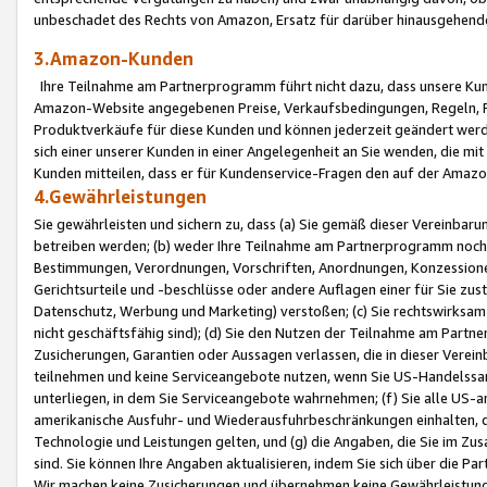
unbeschadet des Rechts von Amazon, Ersatz für darüber hinausgehen
3.Amazon-Kunden
Ihre Teilnahme am Partnerprogramm führt nicht dazu, dass unsere Kun
Amazon-Website angegebenen Preise, Verkaufsbedingungen, Regeln, Ri
Produktverkäufe für diese Kunden und können jederzeit geändert werde
sich einer unserer Kunden in einer Angelegenheit an Sie wenden, die 
Kunden mitteilen, dass er für Kundenservice-Fragen den auf der Ama
4.Gewährleistungen
Sie gewährleisten und sichern zu, dass (a) Sie gemäß dieser Vereinba
betreiben werden; (b) weder Ihre Teilnahme am Partnerprogramm noch d
Bestimmungen, Verordnungen, Vorschriften, Anordnungen, Konzessionen,
Gerichtsurteile und -beschlüsse oder andere Auflagen einer für Sie zu
Datenschutz, Werbung und Marketing) verstoßen; (c) Sie rechtswirksam 
nicht geschäftsfähig sind); (d) Sie den Nutzen der Teilnahme am Partne
Zusicherungen, Garantien oder Aussagen verlassen, die in dieser Verein
teilnehmen und keine Serviceangebote nutzen, wenn Sie US-Handelssa
unterliegen, in dem Sie Serviceangebote wahrnehmen; (f) Sie alle US
amerikanische Ausfuhr- und Wiederausfuhrbeschränkungen einhalten, 
Technologie und Leistungen gelten, und (g) die Angaben, die Sie im 
sind. Sie können Ihre Angaben aktualisieren, indem Sie sich über die 
Wir machen keine Zusicherungen und übernehmen keine Gewährleistun