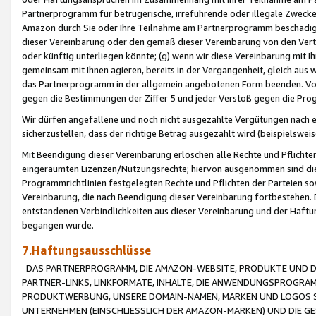
Partnerprogramm für betrügerische, irreführende oder illegale Zwecke
Amazon durch Sie oder Ihre Teilnahme am Partnerprogramm beschädig
dieser Vereinbarung oder den gemäß dieser Vereinbarung von den Vertr
oder künftig unterliegen könnte; (g) wenn wir diese Vereinbarung mit I
gemeinsam mit Ihnen agieren, bereits in der Vergangenheit, gleich aus
das Partnerprogramm in der allgemein angebotenen Form beenden. Vors
gegen die Bestimmungen der Ziffer 5 und jeder Verstoß gegen die Prog
Wir dürfen angefallene und noch nicht ausgezahlte Vergütungen nach 
sicherzustellen, dass der richtige Betrag ausgezahlt wird (beispielsw
Mit Beendigung dieser Vereinbarung erlöschen alle Rechte und Pflichte
eingeräumten Lizenzen/Nutzungsrechte; hiervon ausgenommen sind die in 
Programmrichtlinien festgelegten Rechte und Pflichten der Parteien sow
Vereinbarung, die nach Beendigung dieser Vereinbarung fortbestehen. D
entstandenen Verbindlichkeiten aus dieser Vereinbarung und der Haft
begangen wurde.
7.Haftungsausschlüsse
DAS PARTNERPROGRAMM, DIE AMAZON-WEBSITE, PRODUKTE UND DI
PARTNER-LINKS, LINKFORMATE, INHALTE, DIE ANWENDUNGSPROGR
PRODUKTWERBUNG, UNSERE DOMAIN-NAMEN, MARKEN UND LOGOS S
UNTERNEHMEN (EINSCHLIESSLICH DER AMAZON-MARKEN) UND DIE GE