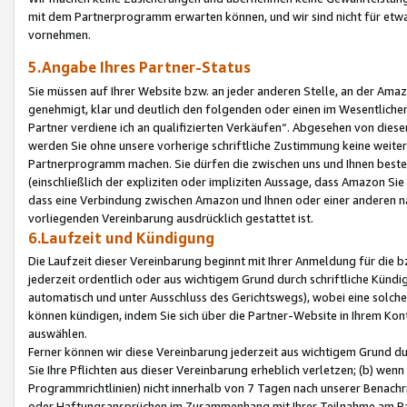
mit dem Partnerprogramm erwarten können, und wir sind nicht für etwa
vornehmen.
5.Angabe Ihres Partner-Status
Sie müssen auf Ihrer Website bzw. an jeder anderen Stelle, an der Am
genehmigt, klar und deutlich den folgenden oder einen im Wesentlichen
Partner verdiene ich an qualifizierten Verkäufen“. Abgesehen von die
werden Sie ohne unsere vorherige schriftliche Zustimmung keine weite
Partnerprogramm machen. Sie dürfen die zwischen uns und Ihnen best
(einschließlich der expliziten oder impliziten Aussage, dass Amazon Si
dass eine Verbindung zwischen Amazon und Ihnen oder einer anderen natü
vorliegenden Vereinbarung ausdrücklich gestattet ist.
6.Laufzeit und Kündigung
Die Laufzeit dieser Vereinbarung beginnt mit Ihrer Anmeldung für die 
jederzeit ordentlich oder aus wichtigem Grund durch schriftliche Kündi
automatisch und unter Ausschluss des Gerichtswegs), wobei eine solch
können kündigen, indem Sie sich über die Partner-Website in Ihrem Ko
auswählen.
Ferner können wir diese Vereinbarung jederzeit aus wichtigem Grund dur
Sie Ihre Pflichten aus dieser Vereinbarung erheblich verletzen; (b) wen
Programmrichtlinien) nicht innerhalb von 7 Tagen nach unserer Benachr
oder Haftungsansprüchen im Zusammenhang mit Ihrer Teilnahme am Pa