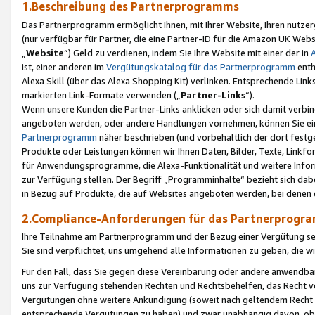
1.Beschreibung des Partnerprogramms
Das Partnerprogramm ermöglicht Ihnen, mit Ihrer Website, Ihren nutzer
(nur verfügbar für Partner, die eine Partner-ID für die Amazon UK We
„
Website
“) Geld zu verdienen, indem Sie Ihre Website mit einer der in
ist, einer anderen im
Vergütungskatalog für das Partnerprogramm
enth
Alexa Skill (über das Alexa Shopping Kit) verlinken. Entsprechende Lin
markierten Link-Formate verwenden („
Partner-Links
“).
Wenn unsere Kunden die Partner-Links anklicken oder sich damit verbi
angeboten werden, oder andere Handlungen vornehmen, können Sie eine
Partnerprogramm
näher beschrieben (und vorbehaltlich der dort festg
Produkte oder Leistungen können wir Ihnen Daten, Bilder, Texte, Linkfo
für Anwendungsprogramme, die Alexa-Funktionalität und weitere Inf
zur Verfügung stellen. Der Begriff „Programminhalte“ bezieht sich dabe
in Bezug auf Produkte, die auf Websites angeboten werden, bei denen 
2.Compliance-Anforderungen für das Partnerprog
Ihre Teilnahme am Partnerprogramm und der Bezug einer Vergütung setz
Sie sind verpflichtet, uns umgehend alle Informationen zu geben, die w
Für den Fall, dass Sie gegen diese Vereinbarung oder andere anwendba
uns zur Verfügung stehenden Rechten und Rechtsbehelfen, das Recht vo
Vergütungen ohne weitere Ankündigung (soweit nach geltendem Recht z
entsprechende Vergütungen zu haben) und zwar unabhängig davon, ob 