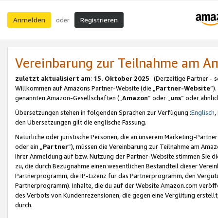
Anmelden
Registrieren
oder
Vereinbarung zur Teilnahme am 
zuletzt aktualisiert am
:
15. Oktober 2025
(Derzeitige Partner - 
Willkommen auf Amazons Partner-Website (die „
Partner-Website
“)
genannten Amazon-Gesellschaften („
Amazon
“ oder „
uns
“ oder ähnli
Übersetzungen stehen in folgenden Sprachen zur Verfügung :
Englisch
,
den Übersetzungen gilt die englische Fassung.
Natürliche oder juristische Personen, die an unserem Marketing-Partn
oder ein „
Partner
“), müssen die Vereinbarung zur Teilnahme am Ama
Ihrer Anmeldung auf bzw. Nutzung der Partner-Website stimmen Sie die
zu, die durch Bezugnahme einen wesentlichen Bestandteil dieser Verei
Partnerprogramm, die IP-Lizenz für das Partnerprogramm, den Vergütu
Partnerprogramm). Inhalte, die du auf der Website Amazon.com veröffe
des Verbots von Kundenrezensionen, die gegen eine Vergütung erstellt, 
durch.