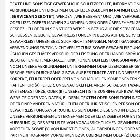
TEXTE UND SONSTIGE GEWERBLICHE SCHUTZRECHTE, INFORMATIONE
VERBUNDENEN UNTERNEHMEN ODER LIZENZGEBERN IM RAHMEN DES
„
SERVICEANGEBOTE
“), WERDEN „WIE BESEHEN“ UND „WIE VERFÜ
ODER LIZENZGEBER MACHEN ZUSICHERUNGEN ODER ÜBERNEHMEN GEW
GESETZLICH ODER IN SONSTIGER WEISE, IN BEZUG AUF DIE SERVI
SCHLIESSEN JEGLICHE GEWÄHRLEISTUNGEN IN BEZUG AUF DIE SERVI
GEWÄHRLEISTUNGEN BEZÜGLICH RECHTSMÄNGELN, MARKTGÄNGIGKEIT
VERWENDUNGSZWECK, NICHTVERLETZUNG SOWIE GEWÄHRLEISTUNGEN 
ÜBLICHEN GESCHÄFTSVERKEHR, DER LEISTUNG ODER HANDELSBRÄUCH
BESCHAFFENHEIT, MERKMALE, FUNKTIONEN, DEN LEISTUNGSUMFANG 
NOCH UNSERE VERBUNDENEN UNTERNEHMEN ODER LIZENZGEBER GEWÄ
BESCHRIEBEN DURCHGÄNGIG BZW. AUF BESTIMMTE ART UND WEISE
KORREKT, FEHLERFREI ODER FREI VON SCHÄDLICHEN KOMPONENTEN
HAFTEN FÜR: (A) FEHLER, UNGENAUIGKEITEN, VIREN, SCHADSOFTW
SYSTEMABSTÜRZE; ODER (B) UNBERECHTIGTE ZUGRIFFE AUF BZW. 
WEBSITE ODER VON DATEN, BILDERN, TEXTEN ODER SONSTIGEN INF
ODER EINER ANDEREN NATÜRLICHEN ODER JURISTISCHEN PERSON OD
GEWÄHRLEISTUNGSANSPRÜCHE, ES SEIN DENN, DIESE SIND IN DIES
UNSERE VERBUNDENEN UNTERNEHMEN ODER LIZENZGEBER FÜR EN
AUFGRUND (X) DES VERLUSTS VON VORAUSSICHTLICHEN GEWINNEN
VORTEILEN SOWIE (Y) VON INVESTITIONEN, AUFWENDUNGEN ODER VE
PARTNERPROGRAMM VORNEHMEN BZW. ÜBERNEHMEN ODER (Z) DER 