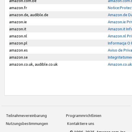
amazon.com.be
amazon.com.b
amazon.fr
Notice:Protec
amazon.de, audible.de
Amazon.de Da
amazon.ie
Amazon.ie Pri
amazon.it
Amazon.it Inf
amazon.nl
Amazon.nl Pri
amazon.pl
Informacja O
amazon.es
Aviso de Priv
amazon.se
Integritetsm
amazon.co.uk, audible.co.uk
Amazon.co.uk 
Teilnahmevereinbarung
Programmrichtlinien
Nutzungsbestimmungen
Kontaktiere uns