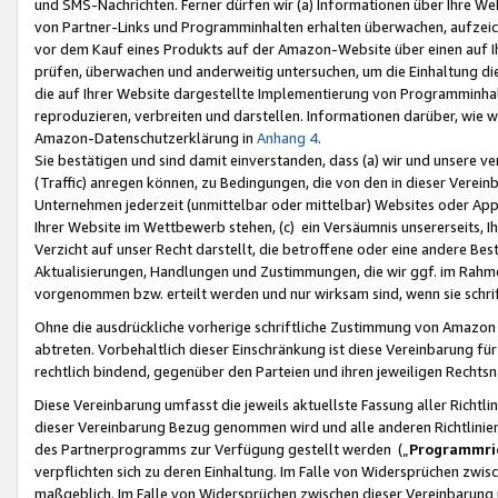
und SMS-Nachrichten. Ferner dürfen wir (a) Informationen über Ihre We
von Partner-Links und Programminhalten erhalten überwachen, aufzei
vor dem Kauf eines Produkts auf der Amazon-Website über einen auf Ih
prüfen, überwachen und anderweitig untersuchen, um die Einhaltung dies
die auf Ihrer Website dargestellte Implementierung von Programminhalt
reproduzieren, verbreiten und darstellen. Informationen darüber, wie w
Amazon-Datenschutzerklärung in
Anhang 4
.
Sie bestätigen und sind damit einverstanden, dass (a) wir und unsere 
(Traffic) anregen können, zu Bedingungen, die von den in dieser Vere
Unternehmen jederzeit (unmittelbar oder mittelbar) Websites oder Appl
Ihrer Website im Wettbewerb stehen, (c) ein Versäumnis unsererseits, I
Verzicht auf unser Recht darstellt, die betroffene oder eine andere B
Aktualisierungen, Handlungen und Zustimmungen, die wir ggf. im Rahme
vorgenommen bzw. erteilt werden und nur wirksam sind, wenn sie schri
Ohne die ausdrückliche vorherige schriftliche Zustimmung von Amazon
abtreten. Vorbehaltlich dieser Einschränkung ist diese Vereinbarung f
rechtlich bindend, gegenüber den Parteien und ihren jeweiligen Rech
Diese Vereinbarung umfasst die jeweils aktuellste Fassung aller Richtli
dieser Vereinbarung Bezug genommen wird und alle anderen Richtlinie
des Partnerprogramms zur Verfügung gestellt werden („
Programmric
verpflichten sich zu deren Einhaltung. Im Falle von Widersprüchen zwi
maßgeblich. Im Falle von Widersprüchen zwischen dieser Vereinbarun