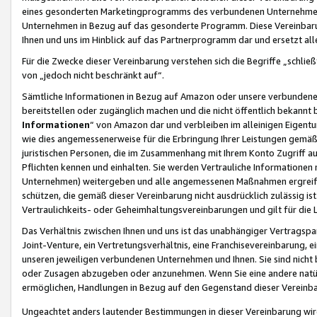
eines gesonderten Marketingprogramms des verbundenen Unternehmens
Unternehmen in Bezug auf das gesonderte Programm. Diese Vereinbarung
Ihnen und uns im Hinblick auf das Partnerprogramm dar und ersetzt al
Für die Zwecke dieser Vereinbarung verstehen sich die Begriffe „schließ
von „jedoch nicht beschränkt auf“.
Sämtliche Informationen in Bezug auf Amazon oder unsere verbunde
bereitstellen oder zugänglich machen und die nicht öffentlich bekannt bz
Informationen
“ von Amazon dar und verbleiben im alleinigen Eigent
wie dies angemessenerweise für die Erbringung Ihrer Leistungen gemäß d
juristischen Personen, die im Zusammenhang mit Ihrem Konto Zugriff au
Pflichten kennen und einhalten. Sie werden Vertrauliche Informationen 
Unternehmen) weitergeben und alle angemessenen Maßnahmen ergreifen
schützen, die gemäß dieser Vereinbarung nicht ausdrücklich zulässig is
Vertraulichkeits- oder Geheimhaltungsvereinbarungen und gilt für die
Das Verhältnis zwischen Ihnen und uns ist das unabhängiger Vertragspa
Joint-Venture, ein Vertretungsverhältnis, eine Franchisevereinbarung, 
unseren jeweiligen verbundenen Unternehmen und Ihnen. Sie sind ni
oder Zusagen abzugeben oder anzunehmen. Wenn Sie eine andere natürli
ermöglichen, Handlungen in Bezug auf den Gegenstand dieser Vereinbar
Ungeachtet anders lautender Bestimmungen in dieser Vereinbarung wird