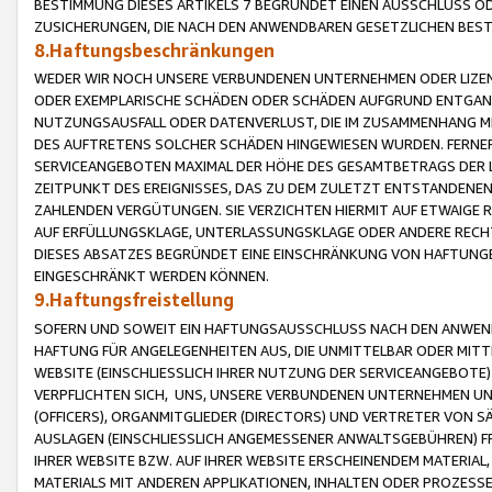
BESTIMMUNG DIESES ARTIKELS 7 BEGRÜNDET EINEN AUSSCHLUSS 
ZUSICHERUNGEN, DIE NACH DEN ANWENDBAREN GESETZLICHEN BE
8.Haftungsbeschränkungen
WEDER WIR NOCH UNSERE VERBUNDENEN UNTERNEHMEN ODER LIZEN
ODER EXEMPLARISCHE SCHÄDEN ODER SCHÄDEN AUFGRUND ENTGANG
NUTZUNGSAUSFALL ODER DATENVERLUST, DIE IM ZUSAMMENHANG MI
DES AUFTRETENS SOLCHER SCHÄDEN HINGEWIESEN WURDEN. FERN
SERVICEANGEBOTEN MAXIMAL DER HÖHE DES GESAMTBETRAGS DER 
ZEITPUNKT DES EREIGNISSES, DAS ZU DEM ZULETZT ENTSTANDENE
ZAHLENDEN VERGÜTUNGEN. SIE VERZICHTEN HIERMIT AUF ETWAIGE 
AUF ERFÜLLUNGSKLAGE, UNTERLASSUNGSKLAGE ODER ANDERE RECHT
DIESES ABSATZES BEGRÜNDET EINE EINSCHRÄNKUNG VON HAFTUNG
EINGESCHRÄNKT WERDEN KÖNNEN.
9.Haftungsfreistellung
SOFERN UND SOWEIT EIN HAFTUNGSAUSSCHLUSS NACH DEN ANWENDB
HAFTUNG FÜR ANGELEGENHEITEN AUS, DIE UNMITTELBAR ODER MITT
WEBSITE (EINSCHLIESSLICH IHRER NUTZUNG DER SERVICEANGEBOTE)
VERPFLICHTEN SICH, UNS, UNSERE VERBUNDENEN UNTERNEHMEN UN
(OFFICERS), ORGANMITGLIEDER (DIRECTORS) UND VERTRETER VON 
AUSLAGEN (EINSCHLIESSLICH ANGEMESSENER ANWALTSGEBÜHREN) FR
IHRER WEBSITE BZW. AUF IHRER WEBSITE ERSCHEINENDEM MATERIAL
MATERIALS MIT ANDEREN APPLIKATIONEN, INHALTEN ODER PROZESSE