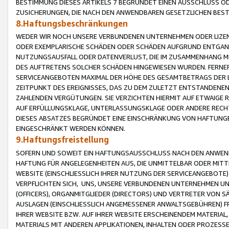
BESTIMMUNG DIESES ARTIKELS 7 BEGRÜNDET EINEN AUSSCHLUSS 
ZUSICHERUNGEN, DIE NACH DEN ANWENDBAREN GESETZLICHEN BE
8.Haftungsbeschränkungen
WEDER WIR NOCH UNSERE VERBUNDENEN UNTERNEHMEN ODER LIZEN
ODER EXEMPLARISCHE SCHÄDEN ODER SCHÄDEN AUFGRUND ENTGANG
NUTZUNGSAUSFALL ODER DATENVERLUST, DIE IM ZUSAMMENHANG MI
DES AUFTRETENS SOLCHER SCHÄDEN HINGEWIESEN WURDEN. FERN
SERVICEANGEBOTEN MAXIMAL DER HÖHE DES GESAMTBETRAGS DER 
ZEITPUNKT DES EREIGNISSES, DAS ZU DEM ZULETZT ENTSTANDENE
ZAHLENDEN VERGÜTUNGEN. SIE VERZICHTEN HIERMIT AUF ETWAIGE 
AUF ERFÜLLUNGSKLAGE, UNTERLASSUNGSKLAGE ODER ANDERE RECHT
DIESES ABSATZES BEGRÜNDET EINE EINSCHRÄNKUNG VON HAFTUNG
EINGESCHRÄNKT WERDEN KÖNNEN.
9.Haftungsfreistellung
SOFERN UND SOWEIT EIN HAFTUNGSAUSSCHLUSS NACH DEN ANWENDB
HAFTUNG FÜR ANGELEGENHEITEN AUS, DIE UNMITTELBAR ODER MITT
WEBSITE (EINSCHLIESSLICH IHRER NUTZUNG DER SERVICEANGEBOTE)
VERPFLICHTEN SICH, UNS, UNSERE VERBUNDENEN UNTERNEHMEN UN
(OFFICERS), ORGANMITGLIEDER (DIRECTORS) UND VERTRETER VON 
AUSLAGEN (EINSCHLIESSLICH ANGEMESSENER ANWALTSGEBÜHREN) FR
IHRER WEBSITE BZW. AUF IHRER WEBSITE ERSCHEINENDEM MATERIAL
MATERIALS MIT ANDEREN APPLIKATIONEN, INHALTEN ODER PROZESSE