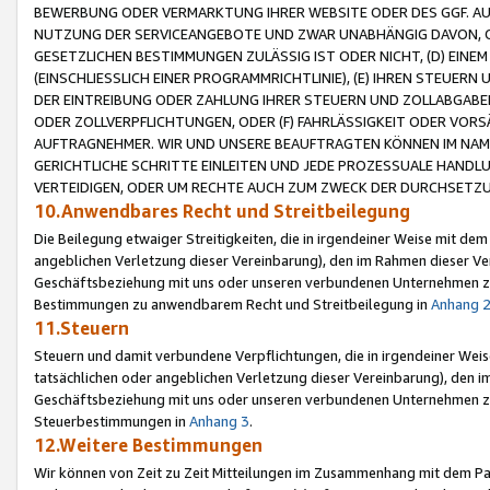
BEWERBUNG ODER VERMARKTUNG IHRER WEBSITE ODER DES GGF. AUF 
NUTZUNG DER SERVICEANGEBOTE UND ZWAR UNABHÄNGIG DAVON, O
GESETZLICHEN BESTIMMUNGEN ZULÄSSIG IST ODER NICHT, (D) EINE
(EINSCHLIESSLICH EINER PROGRAMMRICHTLINIE), (E) IHREN STEUER
DER EINTREIBUNG ODER ZAHLUNG IHRER STEUERN UND ZOLLABGAB
ODER ZOLLVERPFLICHTUNGEN, ODER (F) FAHRLÄSSIGKEIT ODER VORS
AUFTRAGNEHMER. WIR UND UNSERE BEAUFTRAGTEN KÖNNEN IM NAME
GERICHTLICHE SCHRITTE EINLEITEN UND JEDE PROZESSUALE HAND
VERTEIDIGEN, ODER UM RECHTE AUCH ZUM ZWECK DER DURCHSETZU
10.Anwendbares Recht und Streitbeilegung
Die Beilegung etwaiger Streitigkeiten, die in irgendeiner Weise mit de
angeblichen Verletzung dieser Vereinbarung), den im Rahmen dieser Ve
Geschäftsbeziehung mit uns oder unseren verbundenen Unternehmen zu
Bestimmungen zu anwendbarem Recht und Streitbeilegung in
Anhang 
11.Steuern
Steuern und damit verbundene Verpflichtungen, die in irgendeiner Wei
tatsächlichen oder angeblichen Verletzung dieser Vereinbarung), den 
Geschäftsbeziehung mit uns oder unseren verbundenen Unternehmen z
Steuerbestimmungen in
Anhang 3
.
12.Weitere Bestimmungen
Wir können von Zeit zu Zeit Mitteilungen im Zusammenhang mit dem Par