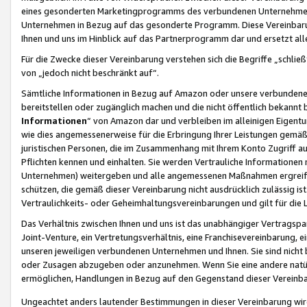
eines gesonderten Marketingprogramms des verbundenen Unternehmens
Unternehmen in Bezug auf das gesonderte Programm. Diese Vereinbarung
Ihnen und uns im Hinblick auf das Partnerprogramm dar und ersetzt al
Für die Zwecke dieser Vereinbarung verstehen sich die Begriffe „schließ
von „jedoch nicht beschränkt auf“.
Sämtliche Informationen in Bezug auf Amazon oder unsere verbunde
bereitstellen oder zugänglich machen und die nicht öffentlich bekannt bz
Informationen
“ von Amazon dar und verbleiben im alleinigen Eigent
wie dies angemessenerweise für die Erbringung Ihrer Leistungen gemäß d
juristischen Personen, die im Zusammenhang mit Ihrem Konto Zugriff au
Pflichten kennen und einhalten. Sie werden Vertrauliche Informationen 
Unternehmen) weitergeben und alle angemessenen Maßnahmen ergreifen
schützen, die gemäß dieser Vereinbarung nicht ausdrücklich zulässig is
Vertraulichkeits- oder Geheimhaltungsvereinbarungen und gilt für die
Das Verhältnis zwischen Ihnen und uns ist das unabhängiger Vertragspa
Joint-Venture, ein Vertretungsverhältnis, eine Franchisevereinbarung, 
unseren jeweiligen verbundenen Unternehmen und Ihnen. Sie sind ni
oder Zusagen abzugeben oder anzunehmen. Wenn Sie eine andere natürli
ermöglichen, Handlungen in Bezug auf den Gegenstand dieser Vereinbar
Ungeachtet anders lautender Bestimmungen in dieser Vereinbarung wird