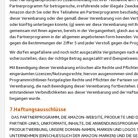
Partnerprogramm für betrügerische, irreführende oder illegale Zwecke
Amazon durch Sie oder Ihre Teilnahme am Partnerprogramm beschädig
dieser Vereinbarung oder den gemäß dieser Vereinbarung von den Vertr
oder künftig unterliegen könnte; (g) wenn wir diese Vereinbarung mit I
gemeinsam mit Ihnen agieren, bereits in der Vergangenheit, gleich aus
das Partnerprogramm in der allgemein angebotenen Form beenden. Vors
gegen die Bestimmungen der Ziffer 5 und jeder Verstoß gegen die Prog
Wir dürfen angefallene und noch nicht ausgezahlte Vergütungen nach 
sicherzustellen, dass der richtige Betrag ausgezahlt wird (beispielsw
Mit Beendigung dieser Vereinbarung erlöschen alle Rechte und Pflichte
eingeräumten Lizenzen/Nutzungsrechte; hiervon ausgenommen sind die in 
Programmrichtlinien festgelegten Rechte und Pflichten der Parteien sow
Vereinbarung, die nach Beendigung dieser Vereinbarung fortbestehen. D
entstandenen Verbindlichkeiten aus dieser Vereinbarung und der Haft
begangen wurde.
7.Haftungsausschlüsse
DAS PARTNERPROGRAMM, DIE AMAZON-WEBSITE, PRODUKTE UND DI
PARTNER-LINKS, LINKFORMATE, INHALTE, DIE ANWENDUNGSPROGR
PRODUKTWERBUNG, UNSERE DOMAIN-NAMEN, MARKEN UND LOGOS S
UNTERNEHMEN (EINSCHLIESSLICH DER AMAZON-MARKEN) UND DIE GE