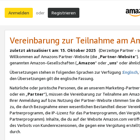
Anmelden
Registrieren
oder
Vereinbarung zur Teilnahme am 
zuletzt aktualisiert am
:
15. Oktober 2025
(Derzeitige Partner - 
Willkommen auf Amazons Partner-Website (die „
Partner-Website
“)
genannten Amazon-Gesellschaften („
Amazon
“ oder „
uns
“ oder ähnli
Übersetzungen stehen in folgenden Sprachen zur Verfügung :
Englisch
,
den Übersetzungen gilt die englische Fassung.
Natürliche oder juristische Personen, die an unserem Marketing-Partn
oder ein „
Partner
“), müssen die Vereinbarung zur Teilnahme am Ama
Ihrer Anmeldung auf bzw. Nutzung der Partner-Website stimmen Sie die
zu, die durch Bezugnahme einen wesentlichen Bestandteil dieser Verei
Partnerprogramm, die IP-Lizenz für das Partnerprogramm, den Vergütu
Partnerprogramm). Inhalte, die du auf der Website Amazon.com veröffe
des Verbots von Kundenrezensionen, die gegen eine Vergütung erstellt, 
durch.