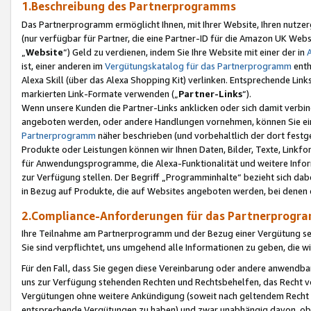
1.Beschreibung des Partnerprogramms
Das Partnerprogramm ermöglicht Ihnen, mit Ihrer Website, Ihren nutzer
(nur verfügbar für Partner, die eine Partner-ID für die Amazon UK We
„
Website
“) Geld zu verdienen, indem Sie Ihre Website mit einer der in
ist, einer anderen im
Vergütungskatalog für das Partnerprogramm
enth
Alexa Skill (über das Alexa Shopping Kit) verlinken. Entsprechende Lin
markierten Link-Formate verwenden („
Partner-Links
“).
Wenn unsere Kunden die Partner-Links anklicken oder sich damit verbi
angeboten werden, oder andere Handlungen vornehmen, können Sie eine
Partnerprogramm
näher beschrieben (und vorbehaltlich der dort festg
Produkte oder Leistungen können wir Ihnen Daten, Bilder, Texte, Linkfo
für Anwendungsprogramme, die Alexa-Funktionalität und weitere Inf
zur Verfügung stellen. Der Begriff „Programminhalte“ bezieht sich dabe
in Bezug auf Produkte, die auf Websites angeboten werden, bei denen 
2.Compliance-Anforderungen für das Partnerprog
Ihre Teilnahme am Partnerprogramm und der Bezug einer Vergütung setz
Sie sind verpflichtet, uns umgehend alle Informationen zu geben, die w
Für den Fall, dass Sie gegen diese Vereinbarung oder andere anwendba
uns zur Verfügung stehenden Rechten und Rechtsbehelfen, das Recht vo
Vergütungen ohne weitere Ankündigung (soweit nach geltendem Recht z
entsprechende Vergütungen zu haben) und zwar unabhängig davon, ob 