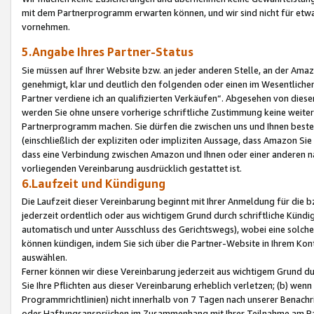
mit dem Partnerprogramm erwarten können, und wir sind nicht für etwa
vornehmen.
5.Angabe Ihres Partner-Status
Sie müssen auf Ihrer Website bzw. an jeder anderen Stelle, an der Am
genehmigt, klar und deutlich den folgenden oder einen im Wesentlichen
Partner verdiene ich an qualifizierten Verkäufen“. Abgesehen von die
werden Sie ohne unsere vorherige schriftliche Zustimmung keine weite
Partnerprogramm machen. Sie dürfen die zwischen uns und Ihnen best
(einschließlich der expliziten oder impliziten Aussage, dass Amazon Si
dass eine Verbindung zwischen Amazon und Ihnen oder einer anderen natü
vorliegenden Vereinbarung ausdrücklich gestattet ist.
6.Laufzeit und Kündigung
Die Laufzeit dieser Vereinbarung beginnt mit Ihrer Anmeldung für die 
jederzeit ordentlich oder aus wichtigem Grund durch schriftliche Kündi
automatisch und unter Ausschluss des Gerichtswegs), wobei eine solch
können kündigen, indem Sie sich über die Partner-Website in Ihrem Ko
auswählen.
Ferner können wir diese Vereinbarung jederzeit aus wichtigem Grund dur
Sie Ihre Pflichten aus dieser Vereinbarung erheblich verletzen; (b) wen
Programmrichtlinien) nicht innerhalb von 7 Tagen nach unserer Benachr
oder Haftungsansprüchen im Zusammenhang mit Ihrer Teilnahme am Pa