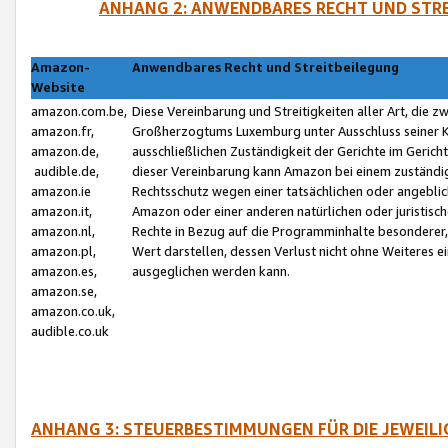
ANHANG 2: ANWENDBARES RECHT UND STRE
Amazon-
Anwendbares Recht und Streitbeilegung
Website
amazon.com.be,
Diese Vereinbarung und Streitigkeiten aller Art, die 
amazon.fr,
Großherzogtums Luxemburg unter Ausschluss seiner Kol
amazon.de,
ausschließlichen Zuständigkeit der Gerichte im Geri
audible.de,
dieser Vereinbarung kann Amazon bei einem zuständig
amazon.ie
Rechtsschutz wegen einer tatsächlichen oder angebli
amazon.it,
Amazon oder einer anderen natürlichen oder juristisc
amazon.nl,
Rechte in Bezug auf die Programminhalte besonderer,
amazon.pl,
Wert darstellen, dessen Verlust nicht ohne Weiteres e
amazon.es,
ausgeglichen werden kann.
amazon.se,
amazon.co.uk,
audible.co.uk
ANHANG 3: STEUERBESTIMMUNGEN FÜR DIE JEWEIL