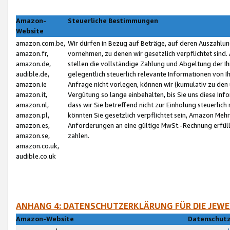
Amazon-
Steuerliche Bestimmungen
Website
amazon.com.be,
Wir dürfen in Bezug auf Beträge, auf deren Auszahlun
amazon.fr,
vornehmen, zu denen wir gesetzlich verpflichtet sind
amazon.de,
stellen die vollständige Zahlung und Abgeltung der 
audible.de,
gelegentlich steuerlich relevante Informationen von I
amazon.ie
Anfrage nicht vorlegen, können wir (kumulativ zu de
amazon.it,
Vergütung so lange einbehalten, bis Sie uns diese Inf
amazon.nl,
dass wir Sie betreffend nicht zur Einholung steuerlich 
amazon.pl,
könnten Sie gesetzlich verpflichtet sein, Amazon Meh
amazon.es,
Anforderungen an eine gültige MwSt.-Rechnung erfüllt
amazon.se,
zahlen.
amazon.co.uk,
audible.co.uk
ANHANG 4: DATENSCHUTZERKLÄRUNG FÜR DIE JEWE
Amazon-Website
Datenschutz