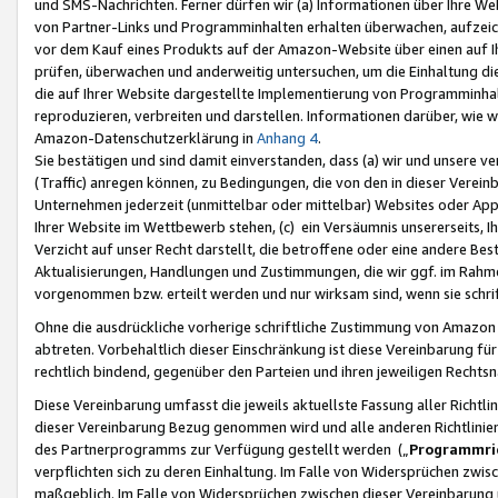
und SMS-Nachrichten. Ferner dürfen wir (a) Informationen über Ihre We
von Partner-Links und Programminhalten erhalten überwachen, aufzei
vor dem Kauf eines Produkts auf der Amazon-Website über einen auf Ih
prüfen, überwachen und anderweitig untersuchen, um die Einhaltung dies
die auf Ihrer Website dargestellte Implementierung von Programminhalt
reproduzieren, verbreiten und darstellen. Informationen darüber, wie w
Amazon-Datenschutzerklärung in
Anhang 4
.
Sie bestätigen und sind damit einverstanden, dass (a) wir und unsere 
(Traffic) anregen können, zu Bedingungen, die von den in dieser Vere
Unternehmen jederzeit (unmittelbar oder mittelbar) Websites oder Appl
Ihrer Website im Wettbewerb stehen, (c) ein Versäumnis unsererseits, I
Verzicht auf unser Recht darstellt, die betroffene oder eine andere B
Aktualisierungen, Handlungen und Zustimmungen, die wir ggf. im Rahme
vorgenommen bzw. erteilt werden und nur wirksam sind, wenn sie schri
Ohne die ausdrückliche vorherige schriftliche Zustimmung von Amazon
abtreten. Vorbehaltlich dieser Einschränkung ist diese Vereinbarung f
rechtlich bindend, gegenüber den Parteien und ihren jeweiligen Rech
Diese Vereinbarung umfasst die jeweils aktuellste Fassung aller Richtli
dieser Vereinbarung Bezug genommen wird und alle anderen Richtlinie
des Partnerprogramms zur Verfügung gestellt werden („
Programmric
verpflichten sich zu deren Einhaltung. Im Falle von Widersprüchen zwi
maßgeblich. Im Falle von Widersprüchen zwischen dieser Vereinbarun