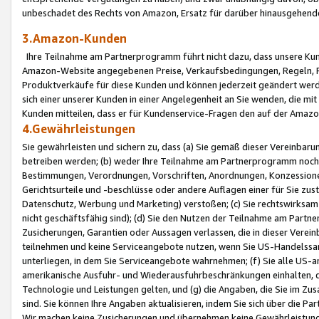
unbeschadet des Rechts von Amazon, Ersatz für darüber hinausgehen
3.Amazon-Kunden
Ihre Teilnahme am Partnerprogramm führt nicht dazu, dass unsere Kun
Amazon-Website angegebenen Preise, Verkaufsbedingungen, Regeln, Ri
Produktverkäufe für diese Kunden und können jederzeit geändert werde
sich einer unserer Kunden in einer Angelegenheit an Sie wenden, die 
Kunden mitteilen, dass er für Kundenservice-Fragen den auf der Ama
4.Gewährleistungen
Sie gewährleisten und sichern zu, dass (a) Sie gemäß dieser Vereinba
betreiben werden; (b) weder Ihre Teilnahme am Partnerprogramm noch d
Bestimmungen, Verordnungen, Vorschriften, Anordnungen, Konzessionen,
Gerichtsurteile und -beschlüsse oder andere Auflagen einer für Sie zu
Datenschutz, Werbung und Marketing) verstoßen; (c) Sie rechtswirksam 
nicht geschäftsfähig sind); (d) Sie den Nutzen der Teilnahme am Partne
Zusicherungen, Garantien oder Aussagen verlassen, die in dieser Verein
teilnehmen und keine Serviceangebote nutzen, wenn Sie US-Handelssa
unterliegen, in dem Sie Serviceangebote wahrnehmen; (f) Sie alle US
amerikanische Ausfuhr- und Wiederausfuhrbeschränkungen einhalten, 
Technologie und Leistungen gelten, und (g) die Angaben, die Sie im 
sind. Sie können Ihre Angaben aktualisieren, indem Sie sich über die 
Wir machen keine Zusicherungen und übernehmen keine Gewährleistun