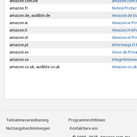
amazon.com.be
amazon.com.b
amazon.fr
Notice:Protec
amazon.de, audible.de
Amazon.de Da
amazon.ie
Amazon.ie Pri
amazon.it
Amazon.it Inf
amazon.nl
Amazon.nl Pri
amazon.pl
Informacja O
amazon.es
Aviso de Priv
amazon.se
Integritetsm
amazon.co.uk, audible.co.uk
Amazon.co.uk 
Teilnahmevereinbarung
Programmrichtlinien
Nutzungsbestimmungen
Kontaktiere uns