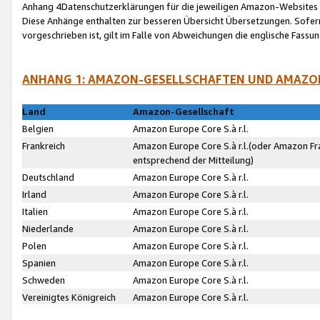
Anhang 4Datenschutzerklärungen für die jeweiligen Amazon-Websites
Diese Anhänge enthalten zur besseren Übersicht Übersetzungen. Sofe
vorgeschrieben ist, gilt im Falle von Abweichungen die englische Fass
ANHANG 1: AMAZON-GESELLSCHAFTEN UND AMAZO
Land
Amazon-Gesellschaft
Belgien
Amazon Europe Core S.à r.l.
Frankreich
Amazon Europe Core S.à r.l.(oder Amazon Fr
entsprechend der Mitteilung)
Deutschland
Amazon Europe Core S.à r.l.
Irland
Amazon Europe Core S.à r.l.
Italien
Amazon Europe Core S.à r.l.
Niederlande
Amazon Europe Core S.à r.l.
Polen
Amazon Europe Core S.à r.l.
Spanien
Amazon Europe Core S.à r.l.
Schweden
Amazon Europe Core S.à r.l.
Vereinigtes Königreich
Amazon Europe Core S.à r.l.