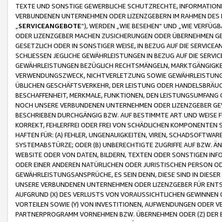
TEXTE UND SONSTIGE GEWERBLICHE SCHUTZRECHTE, INFORMATIONE
VERBUNDENEN UNTERNEHMEN ODER LIZENZGEBERN IM RAHMEN DES
„
SERVICEANGEBOTE
“), WERDEN „WIE BESEHEN“ UND „WIE VERFÜ
ODER LIZENZGEBER MACHEN ZUSICHERUNGEN ODER ÜBERNEHMEN GEW
GESETZLICH ODER IN SONSTIGER WEISE, IN BEZUG AUF DIE SERVI
SCHLIESSEN JEGLICHE GEWÄHRLEISTUNGEN IN BEZUG AUF DIE SERVI
GEWÄHRLEISTUNGEN BEZÜGLICH RECHTSMÄNGELN, MARKTGÄNGIGKEIT
VERWENDUNGSZWECK, NICHTVERLETZUNG SOWIE GEWÄHRLEISTUNGEN 
ÜBLICHEN GESCHÄFTSVERKEHR, DER LEISTUNG ODER HANDELSBRÄUCH
BESCHAFFENHEIT, MERKMALE, FUNKTIONEN, DEN LEISTUNGSUMFANG 
NOCH UNSERE VERBUNDENEN UNTERNEHMEN ODER LIZENZGEBER GEWÄ
BESCHRIEBEN DURCHGÄNGIG BZW. AUF BESTIMMTE ART UND WEISE
KORREKT, FEHLERFREI ODER FREI VON SCHÄDLICHEN KOMPONENTEN
HAFTEN FÜR: (A) FEHLER, UNGENAUIGKEITEN, VIREN, SCHADSOFTW
SYSTEMABSTÜRZE; ODER (B) UNBERECHTIGTE ZUGRIFFE AUF BZW. 
WEBSITE ODER VON DATEN, BILDERN, TEXTEN ODER SONSTIGEN INF
ODER EINER ANDEREN NATÜRLICHEN ODER JURISTISCHEN PERSON OD
GEWÄHRLEISTUNGSANSPRÜCHE, ES SEIN DENN, DIESE SIND IN DIES
UNSERE VERBUNDENEN UNTERNEHMEN ODER LIZENZGEBER FÜR EN
AUFGRUND (X) DES VERLUSTS VON VORAUSSICHTLICHEN GEWINNEN
VORTEILEN SOWIE (Y) VON INVESTITIONEN, AUFWENDUNGEN ODER VE
PARTNERPROGRAMM VORNEHMEN BZW. ÜBERNEHMEN ODER (Z) DER 