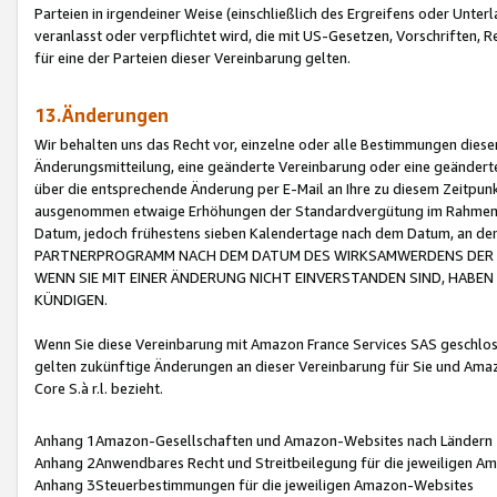
Parteien in irgendeiner Weise (einschließlich des Ergreifens oder Unt
veranlasst oder verpflichtet wird, die mit US-Gesetzen, Vorschriften,
für eine der Parteien dieser Vereinbarung gelten.
13.Änderungen
Wir behalten uns das Recht vor, einzelne oder alle Bestimmungen diese
Änderungsmitteilung, eine geänderte Vereinbarung oder eine geänderte 
über die entsprechende Änderung per E-Mail an Ihre zu diesem Zeitpun
ausgenommen etwaige Erhöhungen der Standardvergütung im Rahmen
Datum, jedoch frühestens sieben Kalendertage nach dem Datum, an de
PARTNERPROGRAMM NACH DEM DATUM DES WIRKSAMWERDENS DER Ä
WENN SIE MIT EINER ÄNDERUNG NICHT EINVERSTANDEN SIND, HABEN S
KÜNDIGEN.
Wenn Sie diese Vereinbarung mit Amazon France Services SAS geschlo
gelten zukünftige Änderungen an dieser Vereinbarung für Sie und Ama
Core S.à r.l. bezieht.
Anhang 1Amazon-Gesellschaften und Amazon-Websites nach Ländern
Anhang 2Anwendbares Recht und Streitbeilegung für die jeweiligen 
Anhang 3Steuerbestimmungen für die jeweiligen Amazon-Websites