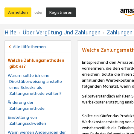
Anmelden
Registrieren
oder
Hilfe
Über Vergütung Und Zahlungen
Zahlungen
Alle Hilfethemen
Welche Zahlungsmeth
Welche Zahlungsmethoden
Entsprechend den Amazon.
gibt es?
vornehmen, die den erford
erreichen. Sollte die Ihne
Warum sollte ich eine
anfallenden Werbekostene
Direktüberweisung anstelle
folgenden Monats), wenn der
eines Schecks als
Zahlungsmethode wählen?
Selbstverständlich erhalten 
Änderung der
Werbekostenerstattung unabh
Zahlungsmethode
Sollte ein Käufer das Produk
Einstellung von
Werbekostenerstattung von d
Zahlungsschwellen
zwischenzeitlich die Teilnah
Wann werden Änderungen der
zum Ende des folgenden Mona