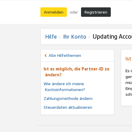
Anmelden
Registrieren
oder
Updating Acco
Hilfe
Ihr Konto
Alle Hilfethemen
Is
Ist es möglich, die Partner-ID zu
Es 
ändern?
gen
müs
Wie ändere ich meine
Ein
Kontoinformationen?
sch
Zahlungsmethode ändern
Steuerdaten aktualisieren