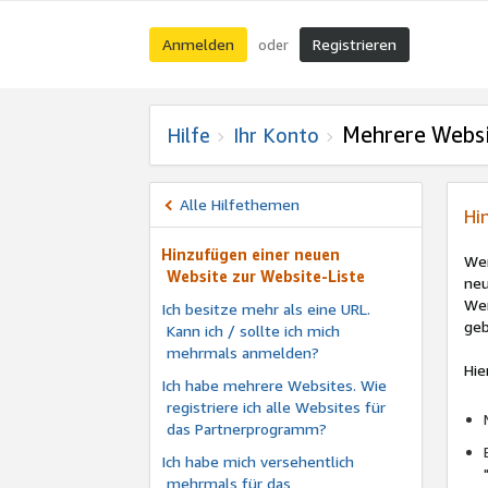
Anmelden
Registrieren
oder
Mehrere Websi
Hilfe
Ihr Konto
Alle Hilfethemen
Hi
Hinzufügen einer neuen
Wen
Website zur Website-Liste
neu
Wen
Ich besitze mehr als eine URL.
geb
Kann ich / sollte ich mich
mehrmals anmelden?
Hie
Ich habe mehrere Websites. Wie
registriere ich alle Websites für
das Partnerprogramm?
Ich habe mich versehentlich
mehrmals für das