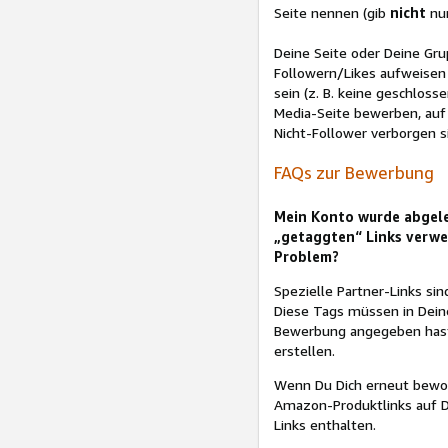
Seite nennen (gib
nicht
nur
Deine Seite oder Deine Gru
Followern/Likes aufweisen 
sein (z. B. keine geschloss
Media-Seite bewerben, auf
Nicht-Follower verborgen s
FAQs zur Bewerbung
Mein Konto wurde abgeleh
„getaggten“ Links verwen
Problem?
Spezielle Partner-Links sin
Diese Tags müssen in Deine
Bewerbung angegeben hast, 
erstellen.
Wenn Du Dich erneut bewor
Amazon-Produktlinks auf De
Links enthalten.