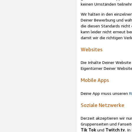
keinen Umständen teilneh
Wir halten in den einzelnen
Deiner Bewerbung und währ
die diesen Standards nicht
kann leider nicht erneut be
damit wir die richtigen Ve
Websites
Die Inhalte Deiner Website 
Eigentümer Deiner Website
Mobile Apps
Deine App muss unseren
R
Soziale Netzwerke
Derzeit akzeptieren wir nu
Gruppenseiten und Fanseit
Tik Tok
und
Twitch
.
tv
. I