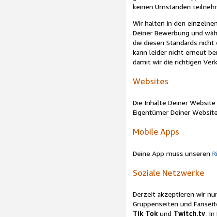
keinen Umständen teilneh
Wir halten in den einzelnen
Deiner Bewerbung und währ
die diesen Standards nicht
kann leider nicht erneut be
damit wir die richtigen Ve
Websites
Die Inhalte Deiner Website 
Eigentümer Deiner Website
Mobile Apps
Deine App muss unseren
R
Soziale Netzwerke
Derzeit akzeptieren wir nu
Gruppenseiten und Fanseit
Tik Tok
und
Twitch
.
tv
. I