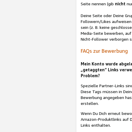
Seite nennen (gib
nicht
nur
Deine Seite oder Deine Gru
Followern/Likes aufweisen 
sein (z. B. keine geschloss
Media-Seite bewerben, auf
Nicht-Follower verborgen s
FAQs zur Bewerbung
Mein Konto wurde abgeleh
„getaggten“ Links verwen
Problem?
Spezielle Partner-Links sin
Diese Tags müssen in Deine
Bewerbung angegeben hast, 
erstellen.
Wenn Du Dich erneut bewor
Amazon-Produktlinks auf De
Links enthalten.