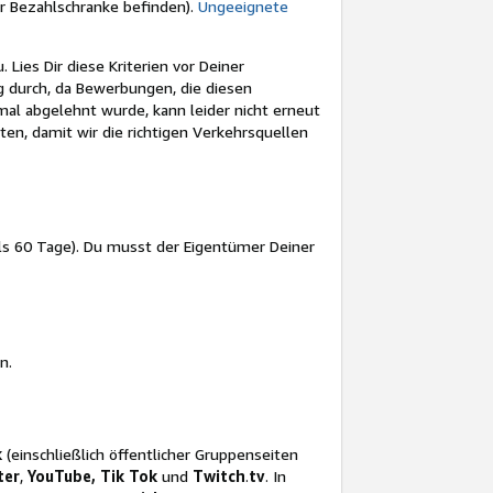
ner Bezahlschranke befinden).
Ungeeignete
 Lies Dir diese Kriterien vor Deiner
 durch, da Bewerbungen, die diesen
mal abgelehnt wurde, kann leider nicht erneut
lten, damit wir die richtigen Verkehrsquellen
 als 60 Tage). Du musst der Eigentümer Deiner
n.
k
(einschließlich öffentlicher Gruppenseiten
ter
,
YouTube, Tik Tok
und
Twitch
.
tv
. In