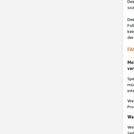
Dei
soz
Dei
Fol
kei
der
FA
Me
ver
Spe
müs
int
Wen
Pro
Wa
Wen
Sei