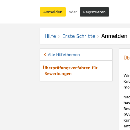
Anmelden
Registrieren
oder
Anmelden
Hilfe
Erste Schritte
Alle Hilfethemen
Üb
Überprüfungsverfahren für
Bewerbungen
Wir
Kri
möc
Nac
has
Bes
(We
Kun
ent