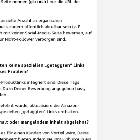
-Seite nennen (gib
nicht
nur die URL des
tanzielle Anzahl an organischen
uss zudem öffentlich abrufbar sein (z. B.
h mit keiner Social-Media-Seite bewerben, auf
r Nicht-Follower verborgen sind.
ten keine speziellen „getaggten“ Links
eses Problem?
-Produktlinks integriert sind. Diese Tags
ie Du in Deiner Bewerbung angegeben hast,
len.
elehnt wurde, aktualisiere die Amazon-
speziellen „getaggten“ Links enthalten.
halt oder mangelndem Inhalt abgelehnt?
es für einen Kunden von Vorteil wäre, Deine
hrwert bieten, indem sie ihm Einblicke in ein