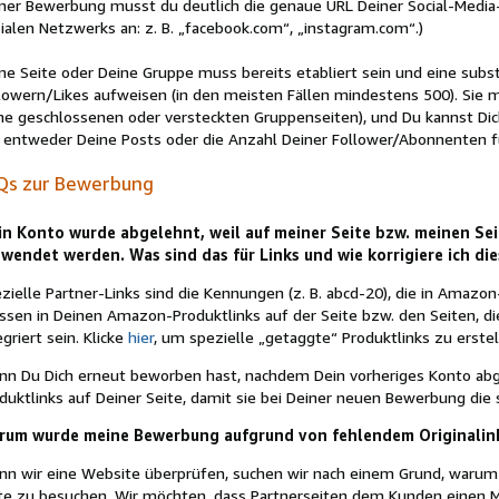
ner Bewerbung musst du deutlich die genaue URL Deiner Social-Media
ialen Netzwerks an: z. B. „facebook.com“, „instagram.com“.)
ne Seite oder Deine Gruppe muss bereits etabliert sein und eine subs
lowern/Likes aufweisen (in den meisten Fällen mindestens 500). Sie m
ne geschlossenen oder versteckten Gruppenseiten), und Du kannst Dic
 entweder Deine Posts oder die Anzahl Deiner Follower/Abonnenten fü
Qs zur Bewerbung
in Konto wurde abgelehnt, weil auf meiner Seite bzw. meinen Sei
wendet werden. Was sind das für Links und wie korrigiere ich di
zielle Partner-Links sind die Kennungen (z. B. abcd-20), die in Amazon
sen in Deinen Amazon-Produktlinks auf der Seite bzw. den Seiten, d
egriert sein. Klicke
hier
, um spezielle „getaggte“ Produktlinks zu erstel
n Du Dich erneut beworben hast, nachdem Dein vorheriges Konto abg
duktlinks auf Deiner Seite, damit sie bei Deiner neuen Bewerbung die 
rum wurde meine Bewerbung aufgrund von fehlendem Originalin
n wir eine Website überprüfen, suchen wir nach einem Grund, warum 
te zu besuchen. Wir möchten, dass Partnerseiten dem Kunden einen Me