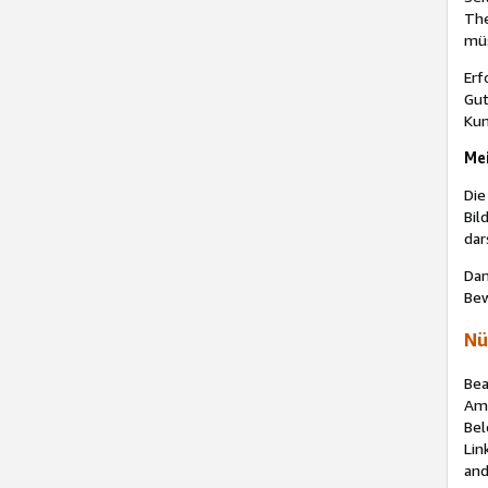
The
müs
Erf
Gut
Kun
Me
Die
Bil
dar
Dam
Bew
Nü
Bea
Ama
Bel
Lin
and