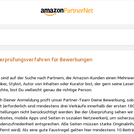
erprüfungsverfahren für Bewerbungen
 sind auf der Suche nach Partnern, die Amazon-Kunden einen Mehrwert
tiker, Stylist, Autor von Inhalten oder Kurator bist, der gern seine L
hte, bist Du vielleicht genau die richtige Person.
h Deiner Anmeldung prüft unser Partner-Team Deine Bewerbung, sobal
t (erforderlich sind mindestens drei Verkäufe innerhalb der ersten 180
tellungen nicht berücksichtigt werden. Bei der Überprüfung sehen wi
bsites, mobile Apps und Seiten in sozialen Netzwerken), um sicherzu
denzufriedenheit entsprechen. Alle Seiten müssen starke Originalin
fernt wird). Als eine gute Faustregel gelten hier mindestens 10 Beitr