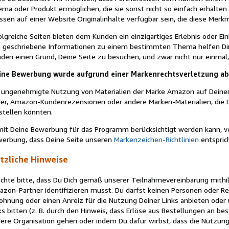
ma oder Produkt ermöglichen, die sie sonst nicht so einfach erhalte
sen auf einer Website Originalinhalte verfügbar sein, die diese Merk
olgreiche Seiten bieten dem Kunden ein einzigartiges Erlebnis oder Ein
 geschriebene Informationen zu einem bestimmten Thema helfen Dir,
den einen Grund, Deine Seite zu besuchen, und zwar nicht nur einmal,
ine Bewerbung wurde aufgrund einer Markenrechtsverletzung abge
 ungenehmigte Nutzung von Materialien der Marke Amazon auf Deiner S
der, Amazon-Kundenrezensionen oder andere Marken-Materialien, die
stellen könnten.
it Deine Bewerbung für das Programm berücksichtigt werden kann, ve
erbung, dass Deine Seite unseren
Markenzeichen-Richtlinien
entspric
tzliche Hinweise
chte bitte, dass Du Dich gemäß unserer Teilnahmevereinbarung mithi
zon-Partner identifizieren musst. Du darfst keinen Personen oder Re
ohnung oder einen Anreiz für die Nutzung Deiner Links anbieten ode
ks bitten (z. B. durch den Hinweis, dass Erlöse aus Bestellungen an b
ere Organisation gehen oder indem Du dafür wirbst, dass die Nutzun