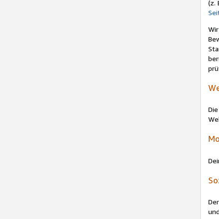
(z.
Sei
Wir
Bew
Sta
ber
prü
We
Die
Web
Mo
De
So
Der
und